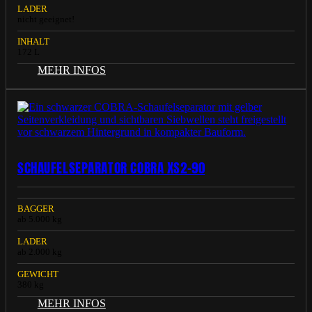
LADER
nicht geeignet!
INHALT
172 L
MEHR INFOS
SCHAUFELSEPARATOR COBRA XS2-90
BAGGER
ab 5.000 kg
LADER
ab 2.000 kg
GEWICHT
380 kg
MEHR INFOS