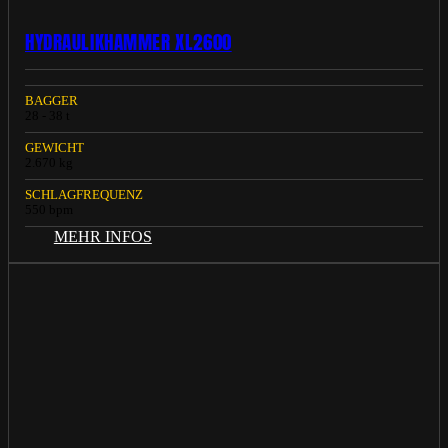
HYDRAULIKHAMMER XL2600
BAGGER
28 - 38 t
GEWICHT
2.670 kg
SCHLAGFREQUENZ
550 bpm
MEHR INFOS