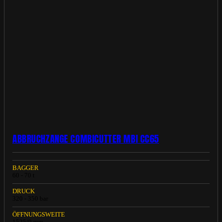
ABBRUCHZANGE COMBICUTTER MBI CC65
BAGGER
60 - 70 t
DRUCK
320 - 350 bar
ÖFFNUNGSWEITE
1525/0 mm