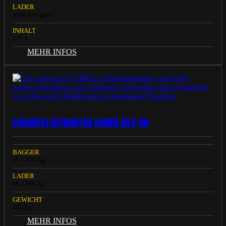
LADER
nicht geeignet!
INHALT
172 L
MEHR INFOS
SCHAUFELSEPARATOR COBRA XS2-90
BAGGER
ab 5.000 kg
LADER
ab 2.000 kg
GEWICHT
380 kg
MEHR INFOS