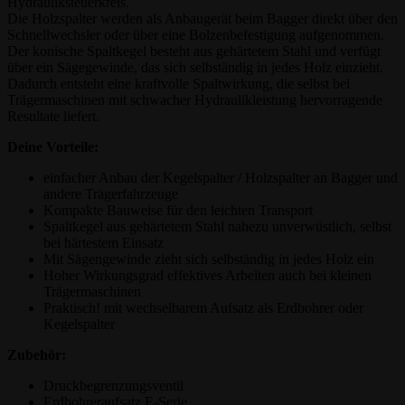
Hydrauliksteuerkreis.
Die Holzspalter werden als Anbaugerät beim Bagger direkt über den
Schnellwechsler oder über eine Bolzenbefestigung aufgenommen.
Der konische Spaltkegel besteht aus gehärtetem Stahl und verfügt
über ein Sägegewinde, das sich selbständig in jedes Holz einzieht.
Dadurch entsteht eine kraftvolle Spaltwirkung, die selbst bei
Trägermaschinen mit schwacher Hydraulikleistung hervorragende
Resultate liefert.
Deine Vorteile:
einfacher Anbau der Kegelspalter / Holzspalter an Bagger und
andere Trägerfahrzeuge
Kompakte Bauweise für den leichten Transport
Spaltkegel aus gehärtetem Stahl nahezu unverwüstlich, selbst
bei härtestem Einsatz
Mit Sägengewinde zieht sich selbständig in jedes Holz ein
Hoher Wirkungsgrad effektives Arbeiten auch bei kleinen
Trägermaschinen
Praktisch! mit wechselbarem Aufsatz als Erdbohrer oder
Kegelspalter
Zubehör:
Druckbegrenzungsventil
Erdbohreraufsatz E-Serie