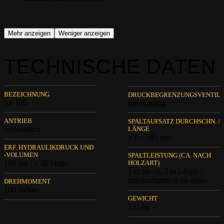
Mehr anzeigen
Weniger anzeigen
TECHNISCHE DATEN
BEZEICHNUNG
DRUCKBEGRENZUNGSVENTIL
SP 100
serienmäßig
ANTRIEB
SPALTAUFSATZ DURCHSCHN. /
hydraulisch
LÄNGE
135 / 285 mm
ERF. HYDRAULIKDRUCK UND
-VOLUMEN
SPALTLEISTUNG (CA. NACH
180 bar / > 30 l/min
HOLZART)
1 m bis ca. 3 m Länge /
durchschnittlich bis 0,6m
DREHMOMENT
100 daNm
GEWICHT
121 kg