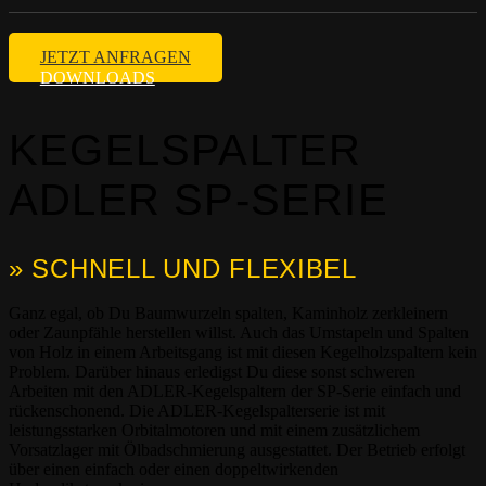
JETZT ANFRAGEN
DOWNLOADS
KEGELSPALTER
ADLER SP-SERIE
» SCHNELL UND FLEXIBEL
Ganz egal, ob Du Baumwurzeln spalten, Kaminholz zerkleinern
oder Zaunpfähle herstellen willst. Auch das Umstapeln und Spalten
von Holz in einem Arbeitsgang ist mit diesen Kegelholzspaltern kein
Problem. Darüber hinaus erledigst Du diese sonst schweren
Arbeiten mit den ADLER-Kegelspaltern der SP-Serie einfach und
rückenschonend. Die ADLER-Kegelspalterserie ist mit
leistungsstarken Orbitalmotoren und mit einem zusätzlichem
Vorsatzlager mit Ölbadschmierung ausgestattet. Der Betrieb erfolgt
über einen einfach oder einen doppeltwirkenden