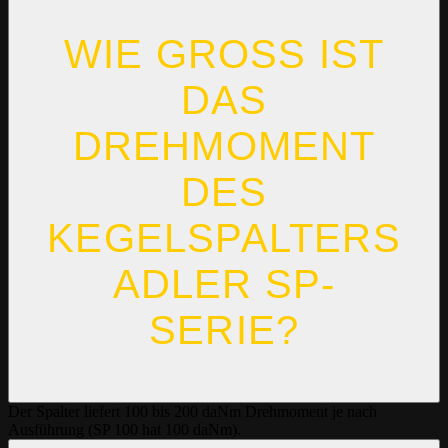
WIE GROSS IST D
AS
DREHMOMENT D
ES K
EGELSPALTERS A
DLER SP-S
ERIE?
Der Spalter liefert 100 bis 200 daNm Drehmoment je nach
Ausführung (SP 100 hat 100 daNm).