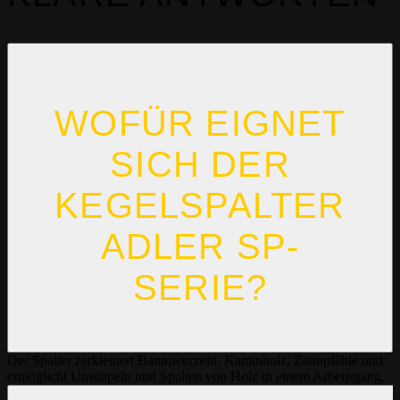
WOFÜR EIGNET
SICH DER
KEGELSPALTER
ADLER SP-
SERIE?
Der Spalter zerkleinert Baumwurzeln, Kaminholz, Zaunpfähle und
ermöglicht Umstapeln und Spalten von Holz in einem Arbeitsgang.