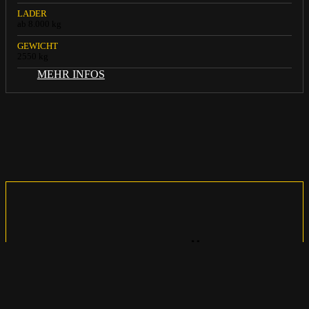
LADER
ab 8.000 kg
GEWICHT
2550 kg
MEHR INFOS
MIETVERFÜGBARK