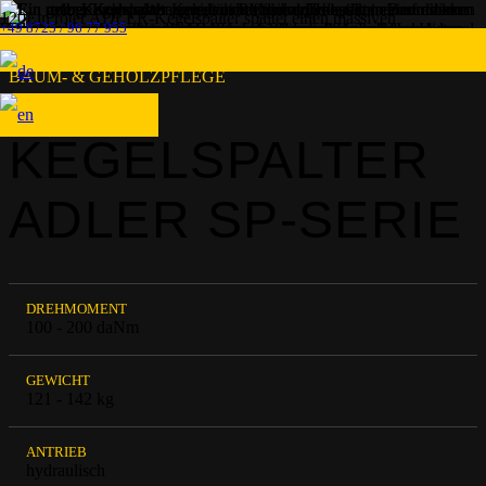
+49 8725 / 96 77 955
BAUM- & GEHÖLZPFLEGE
KEGELSPALTER
ADLER SP-SERIE
DREHMOMENT
100 - 200 daNm
GEWICHT
121 - 142 kg
ANTRIEB
hydraulisch