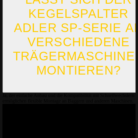
KEGELSPALTER
ADLER SP-SERIE A
VERSCHIEDENE
TRÄGERMASCHINE
MONTIEREN?
Ja, der einfache Anbau und die Kompatibilität mit Schnellwechslern
ermöglichen flexible Montage an Baggern und anderen Maschinen.