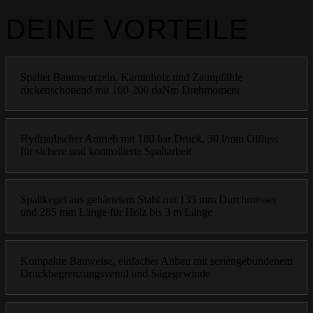
DEINE VORTEILE
Spaltet Baumwurzeln, Kaminholz und Zaunpfähle
rückenschonend mit 100-200 daNm Drehmoment
Hydraulischer Antrieb mit 180 bar Druck, 30 l/min Ölfluss
für sichere und kontrollierte Spaltarbeit
Spaltkegel aus gehärtetem Stahl mit 135 mm Durchmesser
und 285 mm Länge für Holz bis 3 m Länge
Kompakte Bauweise, einfacher Anbau mit seriengebundenem
Druckbegrenzungsventil und Sägegewinde