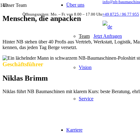
info@nb-baumaschin
Über uns
Unser Team
Öffnungszeiten: Mo. – Fr. von 8.00 – 17.00 Uhr
+49 8725 / 96 77 955
Menschen, die
anpacken
Team
Jetzt Anfragen
Hinter NB stehen über 40 Profis aus Vertrieb, Werkstatt, Logistik, 
kennen, das jeden Tag Berge versetzt.
Geschäftsführer
Vision
Niklas Brimm
Niklas führt NB Baumaschinen mit klarem Kurs: beste Beratung, ehrli
Service
Karriere