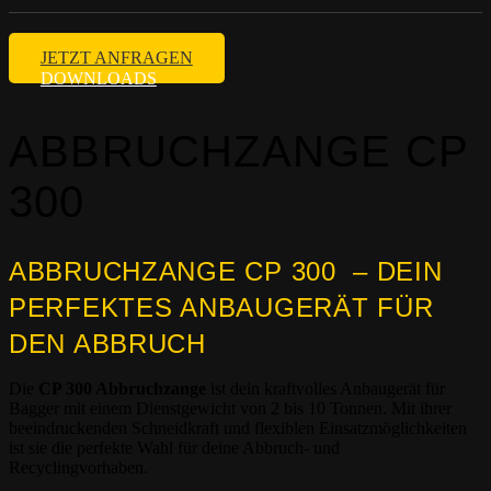
JETZT ANFRAGEN
DOWNLOADS
ABBRUCHZANGE CP
300
ABBRUCHZANGE CP 300 – DEIN
PERFEKTES ANBAUGERÄT FÜR
DEN ABBRUCH
Die
CP 300 Abbruchzange
ist dein kraftvolles Anbaugerät für
Bagger mit einem Dienstgewicht von 2 bis 10 Tonnen. Mit ihrer
beeindruckenden Schneidkraft und flexiblen Einsatzmöglichkeiten
ist sie die perfekte Wahl für deine Abbruch- und
Recyclingvorhaben.