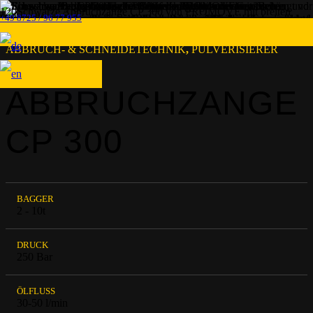
+49 8725 / 96 77 955
ABBRUCH- & SCHNEIDETECHNIK
,
PULVERISIERER
ABBRUCHZANGE
CP 300
BAGGER
2 - 10t
DRUCK
250 Bar
ÖLFLUSS
30-50 l/min