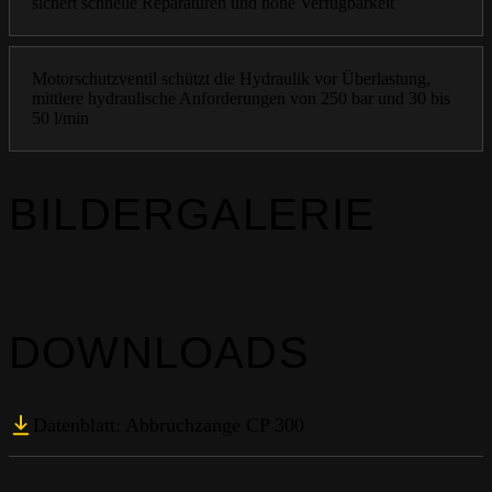
sichert schnelle Reparaturen und hohe Verfügbarkeit
Motorschutzventil schützt die Hydraulik vor Überlastung,
mittlere hydraulische Anforderungen von 250 bar und 30 bis
50 l/min
BILDERGALERIE
DOWNLOADS
Datenblatt: Abbruchzange CP 300