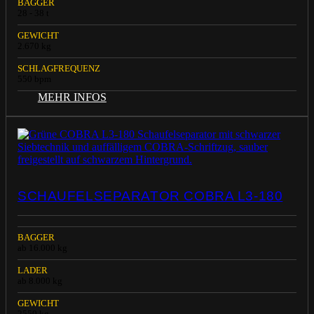
BAGGER
28 - 38 t
GEWICHT
2.670 kg
SCHLAGFREQUENZ
550 bpm
MEHR INFOS
SCHAUFELSEPARATOR COBRA L3-180
BAGGER
ab 16.000 kg
LADER
ab 8.000 kg
GEWICHT
2550 kg