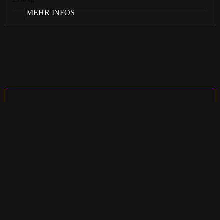
MEHR INFOS
MIETVERFÜGBARK
Mietpark Süd (Eggenfelden)
Nicht verfügbar