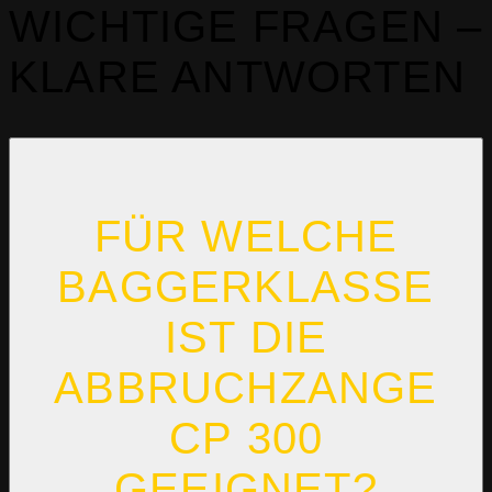
WICHTIGE FRAGEN –
KLARE ANTWORTEN
FÜR WELCHE
BAGGERKLASSE
IST DIE
ABBRUCHZANGE
CP 300
GEEIGNET?