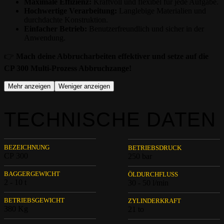
Maximale Effizienz:
Kraftvoll und flexibel für jede Aufgabe.
Hochwertige Verarbeitung:
Langlebige Materialien und
durchdachte Konstruktion.
Einfacher Betrieb:
Benutzerfreundlich und sicher in der
Anwendung.
👉
Mach deine Abbrucharbeiten effektiver und setze auf die
CP 300 Multi-Prozess Abbruchzange!
Mehr anzeigen
Weniger anzeigen
TECHNISCHE DATEN
BEZEICHNUNG
BETRIEBSDRUCK
CP 300
250 bar
BAGGERGEWICHT
ÖLDURCHFLUSS
2 - 10 t
30 - 50 l/min
BETRIEBSGEWICHT
ZYLINDERKRAFT
380 Kg
21 to