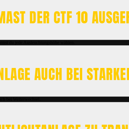
MAST DER CTF 10 AUSG
nnst du jede Ausleuchtungshöhe wählen.
ANLAGE AUCH BEI STARK
auch bei Wetterwechsel.