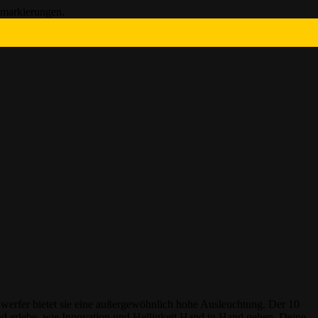
inwerfer bietet sie eine außergewöhnlich hohe Ausleuchtung. Der 10
und erlebe, wie Innovation und Helligkeit Hand in Hand gehen. Deine