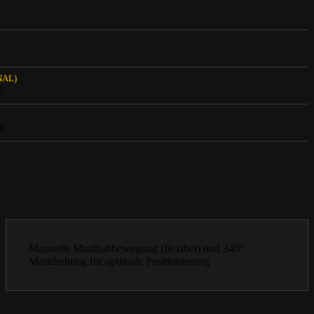
NAL)
0
0
Manuelle Masthubbewegung (flexibel) und 340°
Mastdrehung für optimale Positionierung