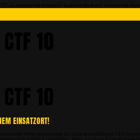
 CTF 10
 CTF 10
INEM EINSATZORT!
eindruckende Weise leistungsstark ist. Dank hoch effizienter LED-Sche
beitsbereich optimal zu beleuchten. Setze auf unsere Flutlichtanlage 