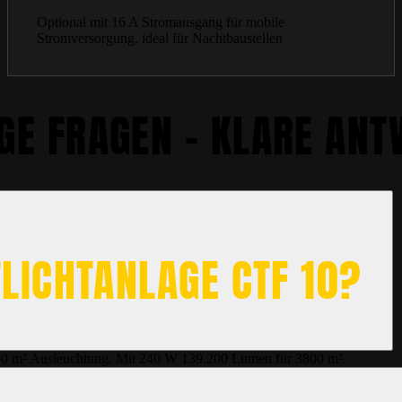
Optional mit 16 A Stromausgang für mobile
Stromversorgung, ideal für Nachtbaustellen
GE FRAGEN – KLARE AN
TLICHTANLAGE CTF 10?
00 m² Ausleuchtung. Mit 240 W 139.200 Lumen für 3800 m².