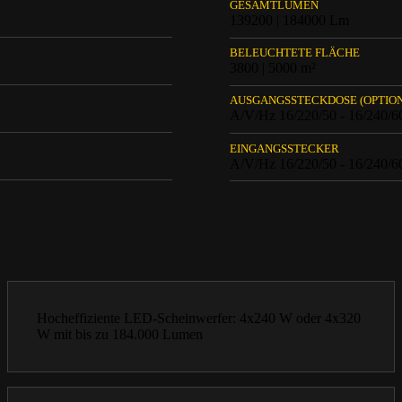
GESAMTLUMEN
139200 | 184000 Lm
BELEUCHTETE FLÄCHE
3800 | 5000 m²
AUSGANGSSTECKDOSE (OPTIO
A/V/Hz 16/220/50 - 16/240/6
EINGANGSSTECKER
A/V/Hz 16/220/50 - 16/240/6
Hocheffiziente LED-Scheinwerfer: 4x240 W oder 4x320
W mit bis zu 184.000 Lumen