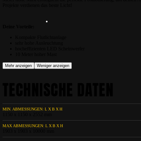
Projekte verdienen das beste Licht!
Deine Vorteile:
Kompakte Flutlichtanlage
sehr hohe Ausleuchtung
hocheffizienten LED Scheinwerfer
10 Meter hoher Mast
Mehr anzeigen
Weniger anzeigen
TECHNISCHE DATEN
MIN. ABMESSUNGEN: L X B X H
1150 x 1150 x 2552 mm
MAX ABMESSUNGEN: L X B X H
1903 x 1903 x 10000 mm