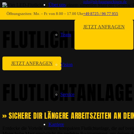
info@nb-baumaschinen.de
Über uns
SONSTIGE
Öffnungszeiten: Mo. – Fr. von 8.00 – 17.00 Uhr
+49 8725 / 96 77 955
JETZT ANFRAGEN
FLUTLICHTANLAGE
Team
JETZT ANFRAGEN
Vision
FLUTLICHTANLAGE
Service
» SICHERE DIR LÄNGERE ARBEITSZEITEN AN DE
Karriere
Entdecke die Vorteile unserer kompakten Flutlichtanlage, die auf be
Meter hohe Mast ermöglicht die perfekte Positionierung, um deinen Ar