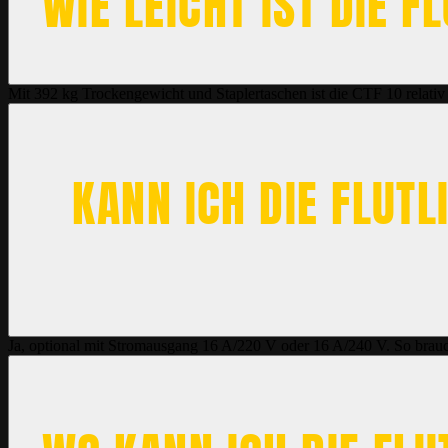
WIE LEICHT IST DIE 
Mit 392 kg Trockengewicht und Staplertaschen ist die CTF 10 relativ
KANN ICH DIE FLUT
Ja, optional mit Stromausgang 16 A/220 V oder 16 A/240 V. So brauc