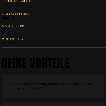
TROCKENGEWICHT
392 Kg
MASTHUBSYSTEM
Manuell
MASTDREHUNG
340°
WINSTABILITÄT
80 km/h
DEINE VORTEILE
10 Meter hoher Mast für großflächige Ausleuchtung bis
5000 m² (LED 320 W)