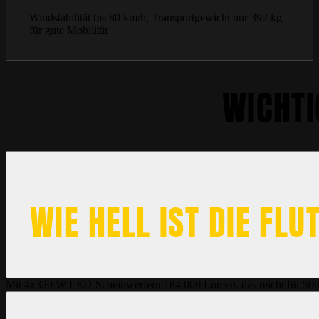
Windstabilität bis 80 km/h, Transportgewicht nur 392 kg
für gute Mobilität
WICHTI
WIE HELL IST DIE FLU
Mit 4x320 W LED-Scheinwerfern 184.000 Lumen, das reicht für 50