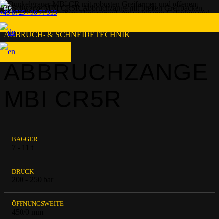
+49 8725 / 96 77 955
ABBRUCH- & SCHNEIDETECHNIK
ABBRUCHZANGE
MBI CR5R
BAGGER
7 - 11 t
DRUCK
200 - 250 bar
ÖFFNUNGSWEITE
450/0 mm