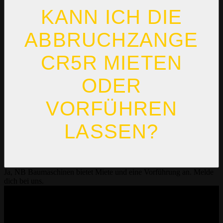
KANN ICH DIE
ABBRUCHZANGE
CR5R MIETEN
ODER
VORFÜHREN
LASSEN?
Ja, NB Baumaschinen bietet Miete und eine Vorführung an. Melde
dich bei uns.