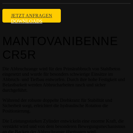
JETZT ANFRAGEN
DOWNLOADS
MANTOVANIBENNE
CR5R
Die Abbruchzange wird für den Primärabbruch von Stahlbeton
eingesetzt und wurde für besonders schwierige Einsätze im
Abbruch- und Tiefbau entworfen. Durch ihre hohe Festigkeit und
Belastbarkeit werden Abbrucharbeiten rasch und sicher
durchgeführt.
Während der robuste doppelte Drehkranz für Stabilität und
Sicherheit sorgt, erleichtert die hydraulische Rotation die
Positionierung.
Die Leistungsstarken Zylinder entwickeln eine enorme Kraft, die
verstärkt wird und von dem besonderen Bewegungsmechanismus
an die Backen der Abbruchzange übertragen wird.