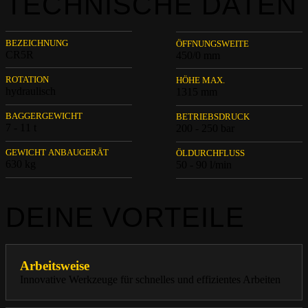
TECHNISCHE DATEN
BEZEICHNUNG
ÖFFNUNGSWEITE
CR5R
450/0 mm
ROTATION
HÖHE MAX.
hydraulisch
1315 mm
BAGGERGEWICHT
BETRIEBSDRUCK
7 - 11 t
200 - 250 bar
GEWICHT ANBAUGERÄT
ÖLDURCHFLUSS
630 kg
50 - 90 l/min
DEINE VORTEILE
Arbeitsweise
Innovative Werkzeuge für schnelles und effizientes Arbeiten