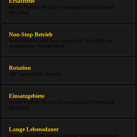
Ersatzteile
Breites Portfolio für jede Anwendung im Abbruch und
Recycling
Non-Stop Betrieb
Kein Stillstand mehr durch reduzierten Verschleiß und
austauschbare Verschleißteile
Rotation
360° hydraulische Rotation
Einsatzgebiete
Breites Portfolio für jede Anwendung im Abbruch und
Recycling
Lange Lebensdauer
Durch Schulungen und fachkundige Maschinenübergabe