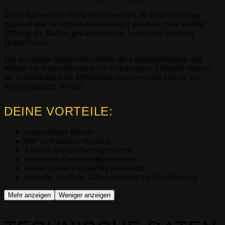
Durch das spezielle Profil der Zähne wird die Durchbrechung
optimiert und die Spitzen bleiben länger geschärft. Eine größere
Öffnung der Backen gewährleistet das System mit zentralen
Doppelbolzen.
Das patentierte Speed-Valve erhöht die Leistungsfähigkeit und
schützt das Hydrauliksystem vor Druckspitzen. Ebenfalls können
die Schneidkanten für Metallträger ausgewechselt und auf vier
Seiten eingesetzt werden.
DEINE VORTEILE:
austauschbare Messer
360° hydraulische Rotation
Abbruch von hochwertigem beton
patentiertes Geschwindigkeitsventil
robuster doppelt gelagerter Drehkranz
spezielles Profil der Zähne optimiert das Durchbrechen
Mehr anzeigen
Weniger anzeigen