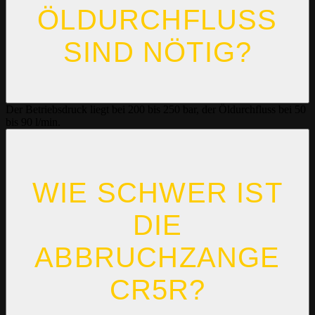
ÖLDURCHFLUSS
SIND NÖTIG?
Der Betriebsdruck liegt bei 200 bis 250 bar, der Öldurchfluss bei 50
bis 90 l/min.
WIE SCHWER IST
DIE
ABBRUCHZANGE
CR5R?