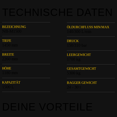
TECHNISCHE DATEN
BEZEICHNUNG
ÖLDURCHFLUSS MIN/MAX
NB-M1500
140/300 L/min
TIEFE
DRUCK
1450 mm
150/310 bar
BREITE
LEERGEWICHT
2260 mm
1700 kg
HÖHE
GESAMTGEWICHT
1180 mm
5300 kg
KAPAZITÄT
BAGGER GEWICHT
1500 L
24 - 30 t
DEINE VORTEILE