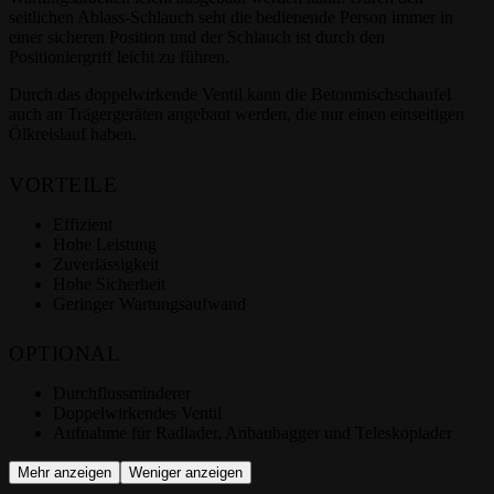
seitlichen Ablass-Schlauch seht die bedienende Person immer in
einer sicheren Position und der Schlauch ist durch den
Positioniergriff leicht zu führen.
Durch das doppelwirkende Ventil kann die Betonmischschaufel
auch an Trägergeräten angebaut werden, die nur einen einseitigen
Ölkreislauf haben.
VORTEILE
Effizient
Hohe Leistung
Zuverlässigkeit
Hohe Sicherheit
Geringer Wartungsaufwand
OPTIONAL
Durchflussminderer
Doppelwirkendes Ventil
Aufnahme für Radlader, Anbaubagger und Teleskoplader
Mehr anzeigen
Weniger anzeigen