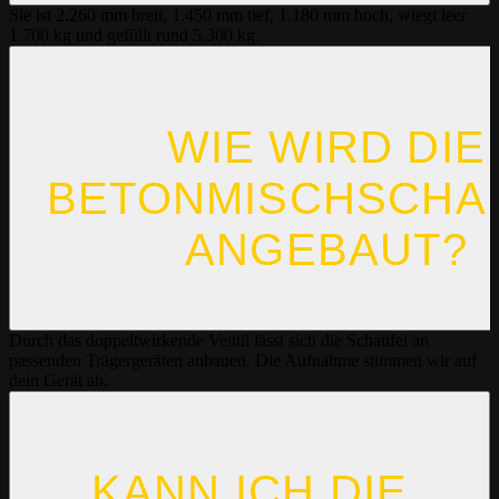
Sie ist 2.260 mm breit, 1.450 mm tief, 1.180 mm hoch, wiegt leer
1.700 kg und gefüllt rund 5.300 kg.
WIE WIRD DIE
BETONMISCHSCHA
ANGEBAUT?
Durch das doppeltwirkende Ventil lässt sich die Schaufel an
passenden Trägergeräten anbauen. Die Aufnahme stimmen wir auf
dein Gerät ab.
KANN ICH DIE