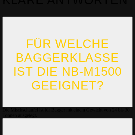
FÜR WELCHE
BAGGERKLASSE
IST DIE NB-M1500
GEEIGNET?
Die Mischschaufel ist für Bagger mit einem Gewicht von 24 bis 30
Tonnen ausgelegt.