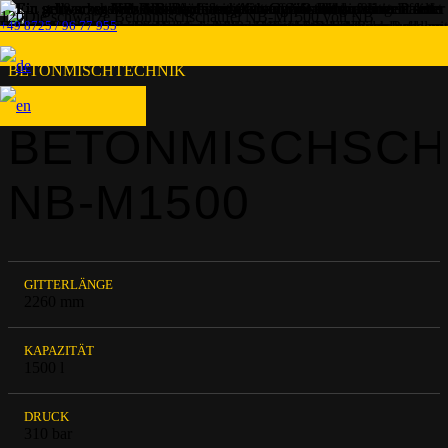
+49 8725 / 96 77 955
BETONMISCHTECHNIK
BETONMISCHSCH
NB-M1500
GITTERLÄNGE
2260 mm
KAPAZITÄT
1500 l
DRUCK
310 bar