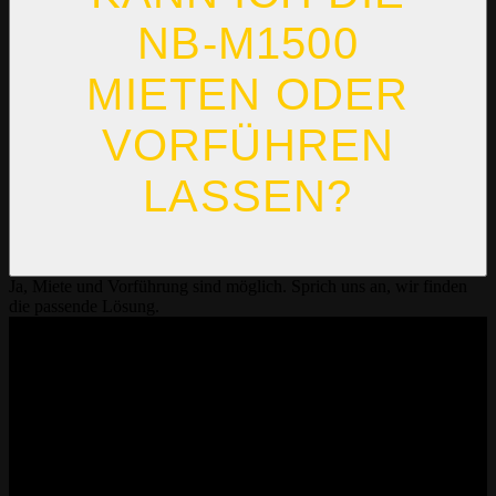
NB-M1500
MIETEN ODER
VORFÜHREN
LASSEN?
Ja, Miete und Vorführung sind möglich. Sprich uns an, wir finden
die passende Lösung.