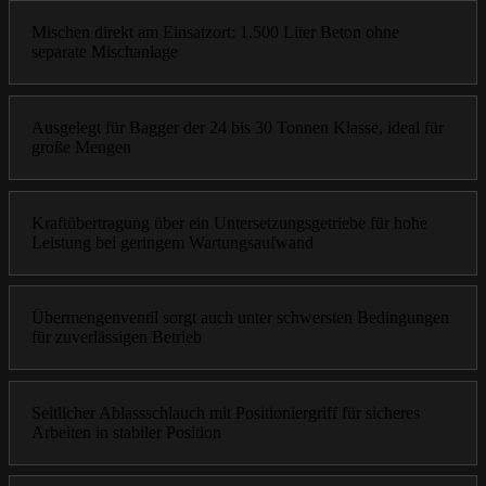
Mischen direkt am Einsatzort: 1.500 Liter Beton ohne
separate Mischanlage
Ausgelegt für Bagger der 24 bis 30 Tonnen Klasse, ideal für
große Mengen
Kraftübertragung über ein Untersetzungsgetriebe für hohe
Leistung bei geringem Wartungsaufwand
Übermengenventil sorgt auch unter schwersten Bedingungen
für zuverlässigen Betrieb
Seitlicher Ablassschlauch mit Positioniergriff für sicheres
Arbeiten in stabiler Position