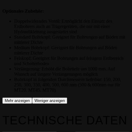
Optionales Zubehör:
Doppelwirkendes Ventil: Ermöglicht den Einsatz des
Erdbohrers auch an Trägergeräten, die nur mit einer
Hydraulikleitung ausgestattet sind
Standard Bohrkopf: Geeignet für Bohrungen auf Böden mit
mittlerer Dichte
Medium Bohrkopf: Geeignet für Bohrungen auf Böden
mittlerer Dichte
Felskopf: Geeignet für Bohrungen auf felsigem Erdbereich
und Schotterboden
Verlängerung: Erhöht die Bohrtiefe um 1000 mm. Auf
Wunsch auf längere Verlängerungen möglich
Bohrkopf in folgenden Durchmessern lieferbar: 150, 200,
250, 300, 350, 400, 500, 600 mm (500 & 600mm nur für
MT20, MT45, MT70)
Mehr anzeigen
Weniger anzeigen
TECHNISCHE DATEN