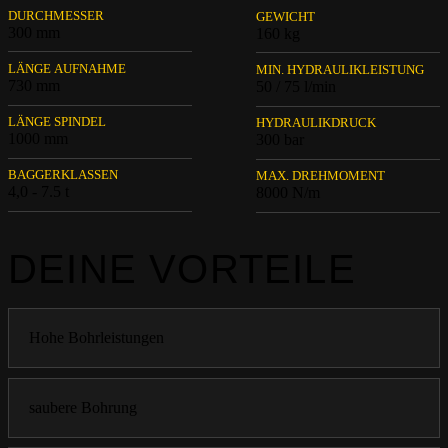
DURCHMESSER
GEWICHT
300 mm
160 kg
LÄNGE AUFNAHME
MIN. HYDRAULIKLEISTUNG
730 mm
50 / 75 l/min
LÄNGE SPINDEL
HYDRAULIKDRUCK
1000 mm
300 bar
BAGGERKLASSEN
MAX. DREHMOMENT
4,0 - 7.5 t
8000 N/m
DEINE VORTEILE
Hohe Bohrleistungen
saubere Bohrung