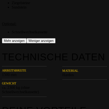
Ziegelsteine
Sandstein
Optional:
Schnellwechselkassette
Mehr anzeigen
Weniger anzeigen
TECHNISCHE DATEN
ARBEITSBREITE
MATERIAL
1500 mm
Hardox
GEWICHT
ca. 2300 kg (ohne
Schnellwechselkassette)