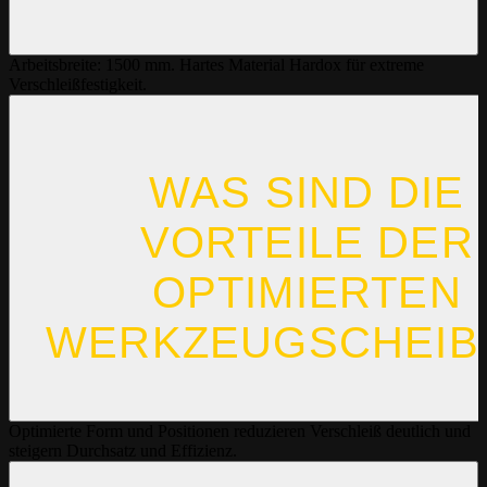
Arbeitsbreite: 1500 mm. Hartes Material Hardox für extreme
Verschleißfestigkeit.
WAS SIND DIE
VORTEILE DER
OPTIMIERTEN
WERKZEUGSCHEIB
Optimierte Form und Positionen reduzieren Verschleiß deutlich und
steigern Durchsatz und Effizienz.