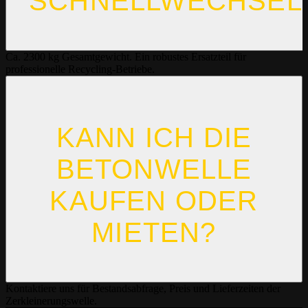
SCHNELLWECHSEL
Ca. 2300 kg Gesamtgewicht. Ein robustes Ersatzteil für
professionelle Recycling-Betriebe.
KANN ICH DIE
BETONWELLE
KAUFEN ODER
MIETEN?
Kontaktiere uns für Bestandsabfrage, Preis und Lieferzeiten der
Zerkleinerungswelle.