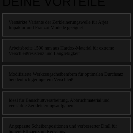
DEINE VORTEILE
Verstärkte Variante der Zerkleinerungswelle für Arjes
Impaktor und Franzoi Modelle geeignet
Arbeitsbreite 1500 mm aus Hardox-Material für extreme
Verschleißresistenz und Langlebigkeit
Modifizierte Werkzeugscheibenform für optimalen Durchsatz
bei deutlich geringerem Verschleiß
Ideal für Bauschuttverarbeitung, Abbruchmaterial und
verstärkte Zerkleinerungsaufgaben
Angepasste Scheibenpositionen und verbesserter Drall für
höhere Effizienz im Recycling