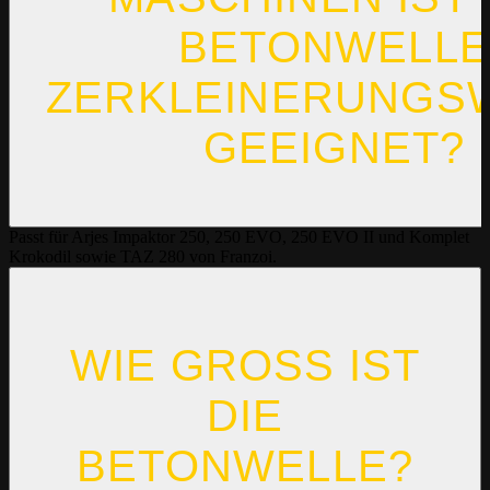
BETONWELLE
ZERKLEINERUNGS
GEEIGNET?
Passt für Arjes Impaktor 250, 250 EVO, 250 EVO II und Komplet
Krokodil sowie TAZ 280 von Franzoi.
WIE GROSS IST D
IE B
ETONWELLE?