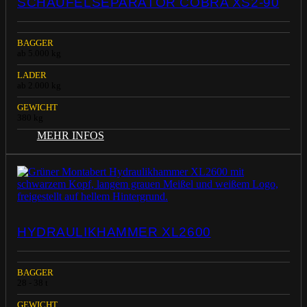
SCHAUFELSEPARATOR COBRA XS2-90
BAGGER
ab 5.000 kg
LADER
ab 2.000 kg
GEWICHT
380 kg
MEHR INFOS
HYDRAULIKHAMMER XL2600
BAGGER
28 - 38 t
GEWICHT