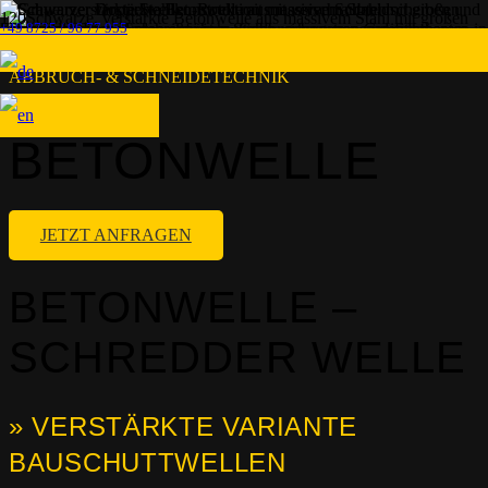
+49 8725 / 96 77 955
ABBRUCH- & SCHNEIDETECHNIK
BETONWELLE
JETZT ANFRAGEN
BETONWELLE –
SCHREDDER WELLE
» VERSTÄRKTE VARIANTE
BAUSCHUTTWELLEN