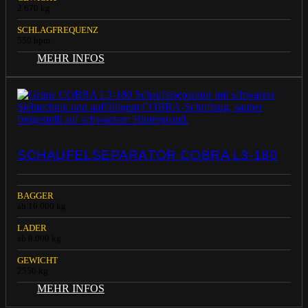
2.670 kg
SCHLAGFREQUENZ
550 bpm
MEHR INFOS
SCHAUFELSEPARATOR COBRA L3-180
BAGGER
ab 16.000 kg
LADER
ab 8.000 kg
GEWICHT
2550 kg
MEHR INFOS