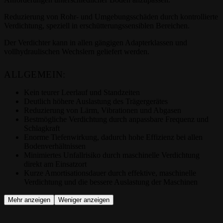
Reduzierung von Rohr- und Umgebungsschäden durch kontrollierte
Verdichtung, speziell in erschütterungssensiblen Bereichen.
Der Verdichter kann in allen gängigen Adapterklassen und
vollhydraulischen Wechslern geliefert werden.
ALLGEMEIN:
Kein teurer Leerlauf und Standzeiten
Deutlich höhere Auslastung des Trägergerätes
Reduzierung von Lärm, Vibrationen und Abgasen
Bestmögliche Verdichtung durch anpassbare Frequenz und
Schlagkraft
Enorme Tiefenwirkung, dadurch hohe Effizienz bei allen
Bodenverhältnissen
Minimiertes Unfallrisiko durch maschinelle Verdichtung
direkt am Einsatzort
Kurze Amortisationsdauer durch effektive, maschinelle
Verdichtung und die bessere Auslastung der Maschinen
Mehr anzeigen
Weniger anzeigen