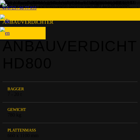
+49 8725 / 96 77 955
ANBAUVERDICHTER
ANBAUVERDICHT
HD800
BAGGER
7 - 20 t
GEWICHT
780 kg
PLATTENMASS
660 x 1100 mm