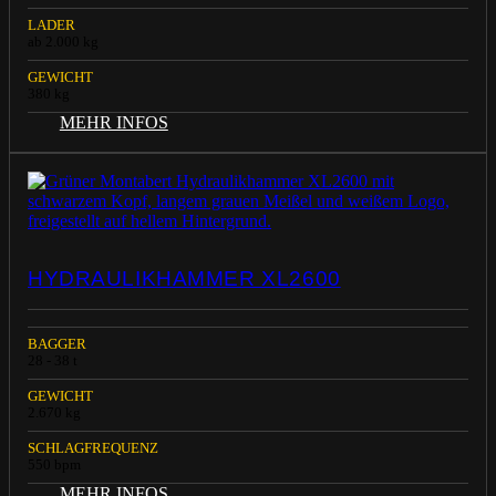
LADER
ab 2.000 kg
GEWICHT
380 kg
MEHR INFOS
HYDRAULIKHAMMER XL2600
BAGGER
28 - 38 t
GEWICHT
2.670 kg
SCHLAGFREQUENZ
550 bpm
MEHR INFOS