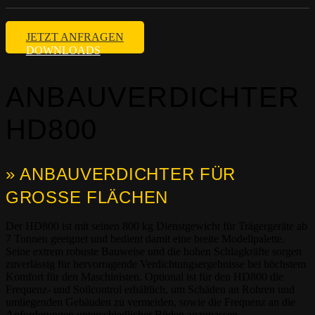
JETZT ANFRAGEN
DOWNLOADS
ANBAUVERDICHTER
HD800
» ANBAUVERDICHTER FÜR
GROSSE FLÄCHEN
Der HD800 ist mit seinen 800 kg Dienstgewicht für Trägergeräte ab
7 Tonnen geeignet und bedient damit eine breite Modellpalette.
Seine extrem robuste Bauweise und die hohen Schlagkräfte sorgen
zuverlässig für hervorragende Verdichtungsergebnisse bei höchstem
Komfort für den Maschinisten. Optional ist für den HD800 die
Frequenz- und Soilcontrol erhältlich, um Schäden an Rohren und
umliegenden Gebäuden zu vermeiden, sowie die Frequenz an die
Anforderungen unterschiedlicher Böden anzupassen.