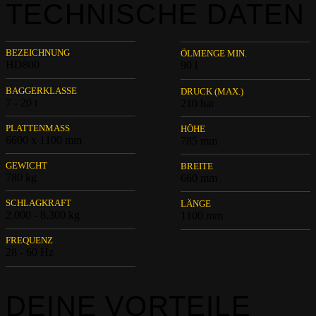
TECHNISCHE DATEN
BEZEICHNUNG
ÖLMENGE MIN.
HD800
90 l
BAGGERKLASSE
DRUCK (MAX.)
7 - 20 t
210 bar
PLATTENMASS
HÖHE
6600 x 1100 mm
785 mm
GEWICHT
BREITE
780 kg
660 mm
SCHLAGKRAFT
LÄNGE
2.000 - 8.300 kg
1100 mm
FREQUENZ
28 - 60 Hz
DEINE VORTEILE