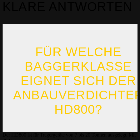
KLARE ANTWORTEN
FÜR WELCHE
BAGGERKLASSE
EIGNET SICH DER
ANBAUVERDICHTE
HD800?
Der HD800 ist für Trägergeräte von 7 bis 20 Tonnen ausgelegt. Mit