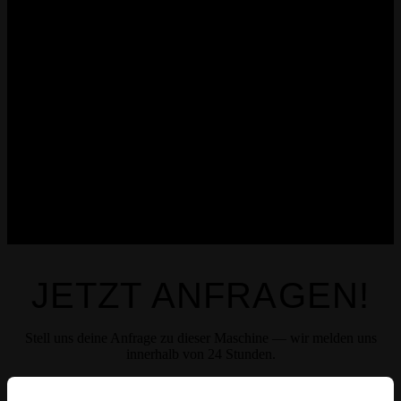
JETZT ANFRAGEN!
Stell uns deine Anfrage zu dieser Maschine — wir melden uns
innerhalb von 24 Stunden.