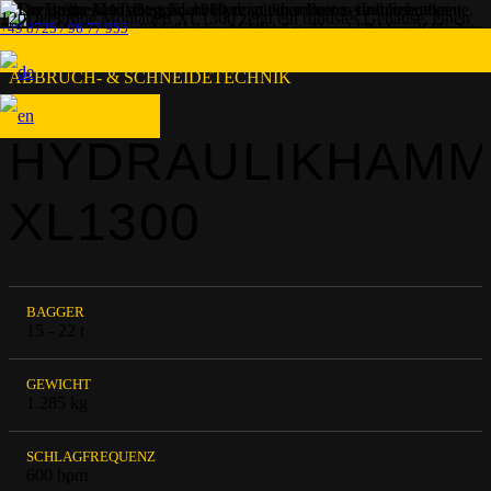
+49 8725 / 96 77 955
ABBRUCH- & SCHNEIDETECHNIK
HYDRAULIKHAM
XL1300
BAGGER
15 - 22 t
GEWICHT
1.285 kg
SCHLAGFREQUENZ
600 bpm