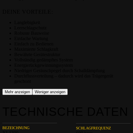
DEINE VORTEILE:
Langlebigkeit
Leerschlagschutz
Robuste Bauweise
Einfache Wartung
Einfach zu Bedienen
Maximierte Schlagkraft
Bewährte Gerätestruktur
Vollständig gedämpftes System
Energierückgewinnungssystem
Niedriger Geräuschpegel durch Schalldämpfung
Durchflussverteilung – dadurch wird das Trägergerät
geschont
Mehr anzeigen
Weniger anzeigen
TECHNISCHE DATEN
BEZEICHNUNG
SCHLAGFREQUENZ
XL1300