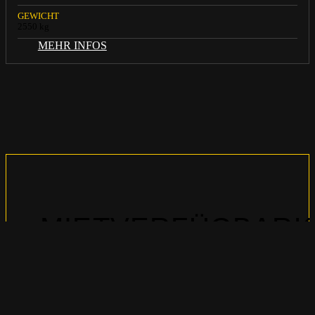
GEWICHT
2550 kg
MEHR INFOS
MIETVERFÜGBARK
Mietpark Süd (Eggenfelden)
Nicht verfügbar