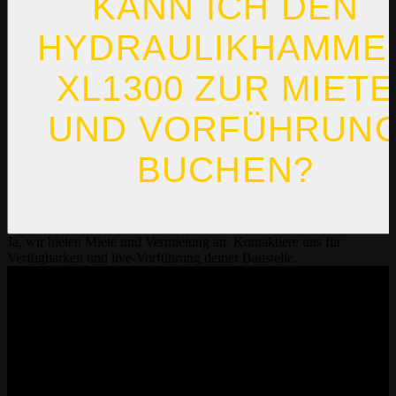
KANN ICH DEN
HYDRAULIKHAMME
XL1300 ZUR MIETE
UND VORFÜHRUN
BUCHEN?
Ja, wir bieten Miete und Vermietung an. Kontaktiere uns für
Verfügbarkeit und live-Vorführung deiner Baustelle.