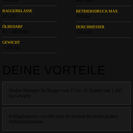
600 bpm
BAGGERKLASSE
BETRIEBSDRUCK MAX.
15 - 22 t
170 bar
ÖLBEDARF
DURCHMESSER
90 - 140 l/min
124 mm
GEWICHT
1.285 kg
DEINE VORTEILE
Starker Hammer für Bagger von 15 bis 22 Tonnen mit 1.285
kg Gewicht
Schlagfrequenz von 600 bpm für höchste Kraft bei großen
Abbruchprojekten