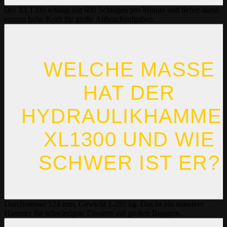
Der XL1300 schlägt mit 600 Schlägen pro Minute und liefert damit
extrem hohe Kraft für große Abbruchaufgaben.
WELCHE MASSE H
AT DER H
YDRAULIKHAMMER 
L1300 UND WIE S
CHWER IST ER?
Durchmesser 124 mm, Gewicht 1.285 kg. Das ist ein massiver
Hammer für schwierigste Einsätze auf großen Baggern.