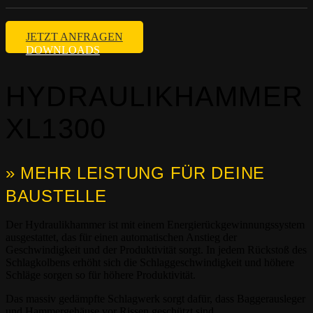
JETZT ANFRAGEN
DOWNLOADS
HYDRAULIKHAMMER
XL1300
» MEHR LEISTUNG FÜR DEINE
BAUSTELLE
Der Hydraulikhammer ist mit einem Energierückgewinnungssystem
ausgestattet, das für einen automatischen Anstieg der
Geschwindigkeit und der Produktivität sorgt. In jedem Rückstoß des
Schlagkolbens erhöht sich die Schlaggeschwindigkeit und höhere
Schläge sorgen so für höhere Produktivität.
Das massiv gedämpfte Schlagwerk sorgt dafür, dass Baggerausleger
und Hammergehäuse vor Rissen geschützt sind.