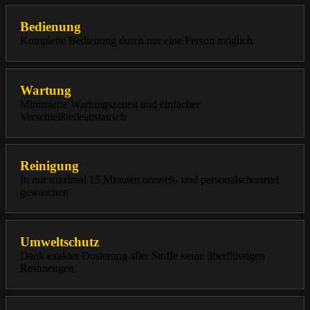
Bedienung
Komplette Bedienung durch nur eine Person möglich
Wartung
Minimierte Wartungszeiten und einfacher
Verschleißteileaustausch
Reinigung
In nur maximal 15 Minuten umwelt- und personalschonend
gewaschen
Umweltschutz
Dank exakter Dosierung aller Stoffe keine überflüssigen
Restmengen