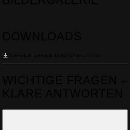
DOWNLOADS
Datenblatt: Betonblockform Kimera L1566
WICHTIGE FRAGEN –
KLARE ANTWORTEN