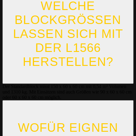
WELCHE
BLOCKGRÖSSEN
LASSEN SICH MIT D
ER L1566 H
ERSTELLEN?
Der Standardblock misst 150 x 60 x 60 cm mit 0,54 m³ Volumen
und 1310 kg. Mit Einsätzen sind auch Größen wie 90 x 60 x 60 cm
oder 60 x 60 x 60 cm möglich.
WOFÜR EIGNEN