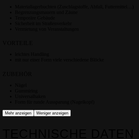
Materiallagerbuchten (Zuschlagstoffe, Abfall, Futtermittel…)
Begrenzungsmauern und Zäune
Temporäre Gebäude
Sicherheit im Straßenverkehr
Vermietung von Veranstaltungen
VORTEILE
leichtes Handling
mit nur einer Form viele verschiedene Blöcke
ZUBEHÖR
Nägel
Gummiring
Universalhaken
Form für runde Aussparung (Nagelkopf)
Mehr anzeigen
Weniger anzeigen
TECHNISCHE DATEN