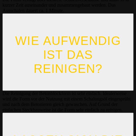
kurzer Zeit auseinander und zusammengebaut werden. Das
Ausschalen dauert ca. 1 Minute.
WIE AUFWENDIG
IST DAS
REINIGEN?
Die Reinigung der Betonblockform ist sehr einfach. Idealerweise
wird die Form vor der Nutzung mit einem Schalungsöl eingesprüht
und nach dem Betonieren gleich gewaschen. Auf Grund der
einfachen Steckbauweise ist die Form sehr einfach zu reinigen.