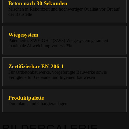
Beton nach 30 Sekunden
Mischen in Rekordzeit und hochwertiger Qualität vor Ort auf
der Baustelle
Wiegesystem
Patentiertes ZWEIGHT (ZW8) Wiegesystem garantiert
maximale Abweichung von +/- 3%
Zertifizierbar EN-206-1
Für Ortbetonbauwerke, vorgefertigte Bauwerke sowie
Fertigteile für Gebäude und Ingenieurbauwesen
Produktpalette
Durchlauf- und Chargieranlagen
BILDERGALERIE