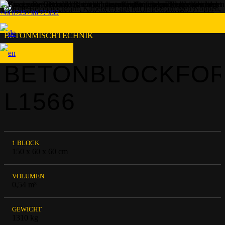
+49 8725 / 96 77 955
BETONMISCHTECHNIK
BETONBLOCKFO
L1566
1 BLOCK
150 x 60 x 60 cm
VOLUMEN
0,54 m³
GEWICHT
1310 kg