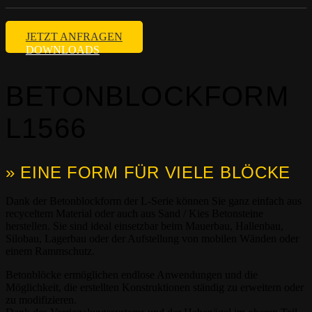
JETZT ANFRAGEN
DOWNLOADS
BETONBLOCKFORM
L1566
» EINE FORM FÜR VIELE BLÖCKE
Dank der Betonblockform der L-Serie können Sie ganz einfach aus
recyceltem Material oder auch aus Sand / Kies Betonsteine
herstellen. Sie sind ideal einsetzbar beim Mauerbau, Hallenbau,
Silobau, Lagerbau oder der Aufstellung von mobilen Wänden oder
einem Rammschutz.
Betonblöcke ermöglichen endlose Anwendungen und die
Möglichkeit, die erstellten Konstruktionen ständig zu erweitern oder
zu modifizieren.