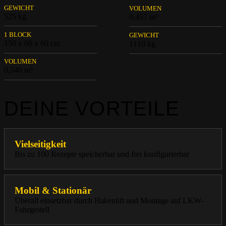
GEWICHT
VOLUMEN
525 kg
0,457 m³
1 BLOCK
GEWICHT
150 x 60 x 60 cm
1110 kg
VOLUMEN
0,540 m³
DEINE VORTEILE
Vielseitigkeit
Bis zu 100 Rezepte speicherbar und frei konfigurierbar
Mobil & Stationär
Überall einsetzbar durch Hakenlift und Montage auf LKW-
Fahrgestell