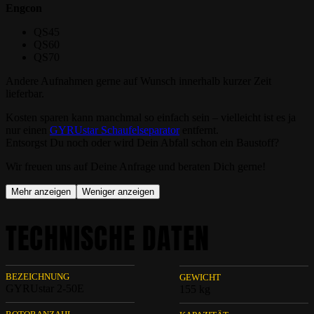
Engcon
QS45
QS60
QS70
Andere Aufnahmen gerne auf Wunsch innerhalb kurzer Zeit
lieferbar.
Kosten sparen kann manchmal so einfach sein – vielleicht ist es ja
nur einen
GYRUstar Schaufelseparator
entfernt.
Entsorgst Du noch oder wird Dein Abfall schon ein Baustoff?
Wir freuen uns auf Deine Anfrage und beraten Dich gerne!
Mehr anzeigen
Weniger anzeigen
TECHNISCHE DATEN
BEZEICHNUNG
GEWICHT
GYRUstar 2-50E
155 kg