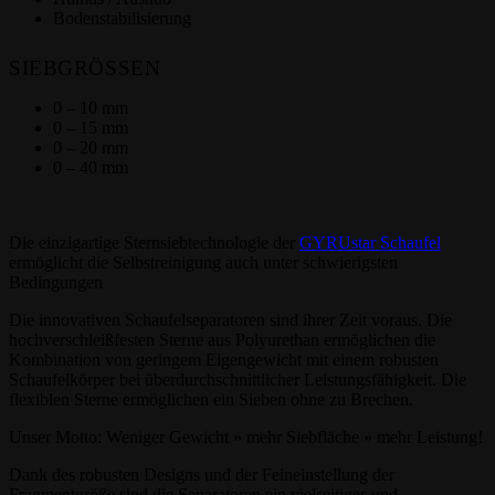
Bodenstabilisierung
SIEBGRÖSSEN
0 – 10 mm
0 – 15 mm
0 – 20 mm
0 – 40 mm
Die einzigartige Sternsiebtechnologie der
GYRUstar Schaufel
ermöglicht die Selbstreinigung auch unter schwierigsten
Bedingungen
Die innovativen Schaufelseparatoren sind ihrer Zeit voraus. Die
hochverschleißfesten Sterne aus Polyurethan ermöglichen die
Kombination von geringem Eigengewicht mit einem robusten
Schaufelkörper bei überdurchschnittlicher Leistungsfähigkeit. Die
flexiblen Sterne ermöglichen ein Sieben ohne zu Brechen.
Unser Motto: Weniger Gewicht » mehr Siebfläche » mehr Leistung!
Dank des robusten Designs und der Feineinstellung der
Fragmentgröße sind die Separatoren ein vielseitiges und