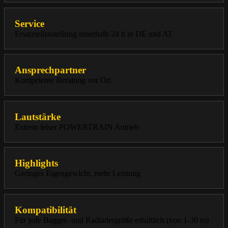
Service
Ersatzteilzustellung innerhalb 24 h in DE und AT
Ansprechpartner
Kompetente Beratung vor Ort
Lautstärke
Extrem leiser POWERTRAIN Antrieb
Highlights
Geringes Eigengewicht, mehr Leistung
Kompatibilität
Für jede Bagger- und Radladergröße erhältlich (von 1-30 to)