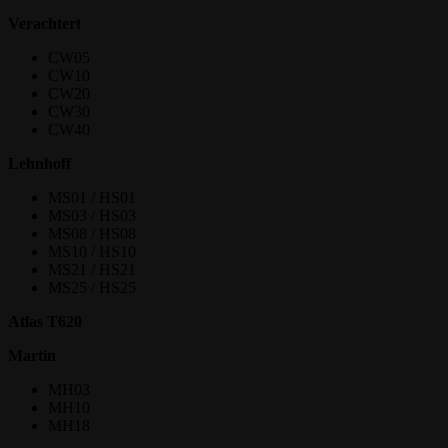
Verachtert
CW05
CW10
CW20
CW30
CW40
Lehnhoff
MS01 / HS01
MS03 / HS03
MS08 / HS08
MS10 / HS10
MS21 / HS21
MS25 / HS25
Atlas T620
Martin
MH03
MH10
MH18