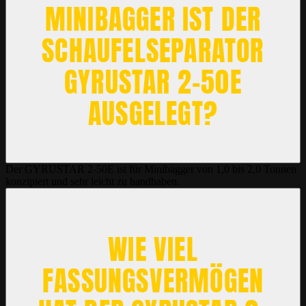
MINIBAGGER IST DER
SCHAUFELSEPARATOR
GYRUSTAR 2-50E
AUSGELEGT?
Der GYRUSTAR 2-50E ist für Minibagger von 1,0 bis 2,0 Tonnen
konzipiert und sehr leicht zu handhaben.
WIE VIEL
FASSUNGSVERMÖGEN