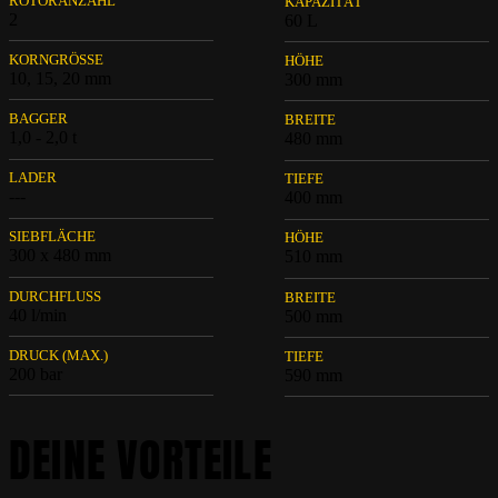
ROTORANZAHL
KAPAZITÄT
2
60 L
KORNGRÖSSE
HÖHE
10, 15, 20 mm
300 mm
BAGGER
BREITE
1,0 - 2,0 t
480 mm
LADER
TIEFE
---
400 mm
SIEBFLÄCHE
HÖHE
300 x 480 mm
510 mm
DURCHFLUSS
BREITE
40 l/min
500 mm
DRUCK (MAX.)
TIEFE
200 bar
590 mm
DEINE VORTEILE