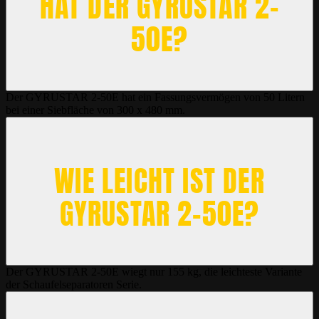
HAT DER GYRUSTAR 2-
50E?
Der GYRUSTAR 2-50E hat ein Fassungsvermögen von 50 Litern
bei einer Siebfläche von 300 x 480 mm.
WIE LEICHT IST DER
GYRUSTAR 2-50E?
Der GYRUSTAR 2-50E wiegt nur 155 kg, die leichteste Variante
der Schaufelseparatoren Serie.