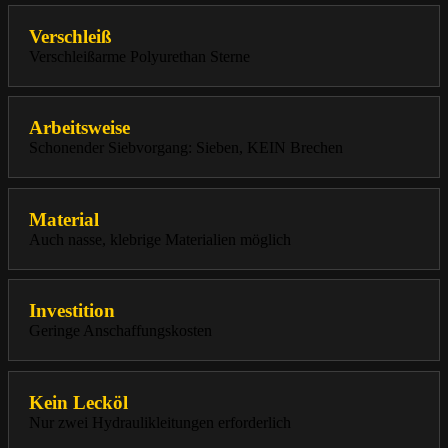
Verschleiß
Verschleißarme Polyurethan Sterne
Arbeitsweise
Schonender Siebvorgang: Sieben, KEIN Brechen
Material
Auch nasse, klebrige Materialien möglich
Investition
Geringe Anschaffungskosten
Kein Lecköl
Nur zwei Hydraulikleitungen erforderlich