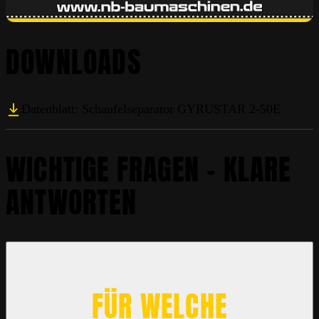
DOWNLOADS
Datenblatt: Schaufelseparator GYRUSTAR 2-50E
WICHTIGE FRAGEN – KLARE
ANTWORTEN
FÜR WELCHE