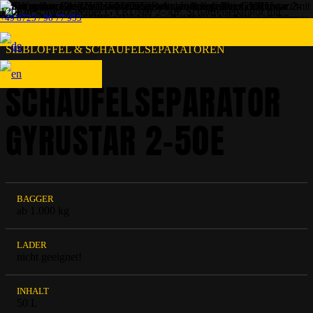
+49 8725 / 96 77 955
SIEBLÖFFEL & SCHAUFELSEPARATOREN
SCHAUFELSEPARATOR
GYRUSTAR 2-50E
BAGGER
ab 1.000 kg
LADER
nicht geeignet!
INHALT
50 L