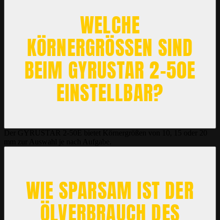
WELCHE
KÖRNERGRÖSSEN SIND B
EIM GYRUSTAR 2-50E E
INSTELLBAR?
Der GYRUSTAR 2-50E bietet Körnergrößen von 10, 15 oder 20
mm zur Auswahl je nach Aufgabe.
WIE SPARSAM IST DER
ÖLVERBRAUCH DES