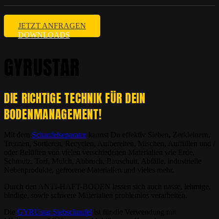
JETZT ANFRAGEN
DOWNLOADS
GYRUSTAR
DIE RICHTIGE TECHNIK FÜR DEIN
BODENMANAGEMENT!
Mit dem
Schaufelseparator
kannst Du effektiv Sieben, Zerkleinern,
Trennen, Sortieren, Recyclen, Aufbereiten, Mischen, Auffüllen und /
oder Belüften von vielen verschiedenen Materialien wie Erde,
Schmutz, Torf, Mulch, Abbruch, Bauschutt, Abfälle, industrielle
Nebenprodukte, gefrorene Materialien und vieles mehr.
Durch den ANTI-HAFT-BODEN lassen sich auch nasse, lehmige,
bindige, sowie schwere Materialien problemlos verarbeiten.
Die
GYRUstar Siebschaufel
ist für die Verwendung mit