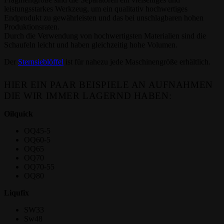
leistungsstarkes Werkzeug, um ein qualitativ hochwertiges
Endprodukt zu gewährleisten und das bei unschlagbaren hohen
Produktionsraten.
Durch die Verwendung von hochwertigsten Materialien sind die
Schaufeln leicht und haben gleichzeitig hohe Volumen.
Der
Sternsieblöffel
ist für nahezu jede Maschinengröße erhältlich.
HIER EIN PAAR BEISPIELE AN AUFNAHMEN
DIE WIR IMMER LAGERND HABEN:
Oilquick
OQ45-5
OQ60-5
OQ65
OQ70
OQ70-55
OQ80
Liqufix
SW33
Sw48