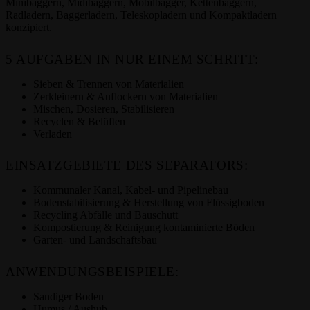
Minibaggern, Midibaggern, Mobilbagger, Kettenbaggern,
Radladern, Baggerladern, Teleskopladern und Kompaktladern
konzipiert.
5 AUFGABEN IN NUR EINEM SCHRITT:
Sieben & Trennen von Materialien
Zerkleinern & Auflockern von Materialien
Mischen, Dosieren, Stabilisieren
Recyclen & Belüften
Verladen
EINSATZGEBIETE DES SEPARATORS:
Kommunaler Kanal, Kabel- und Pipelinebau
Bodenstabilisierung & Herstellung von Flüssigboden
Recycling Abfälle und Bauschutt
Kompostierung & Reinigung kontaminierte Böden
Garten- und Landschaftsbau
ANWENDUNGSBEISPIELE:
Sandiger Boden
Humus / Aushub