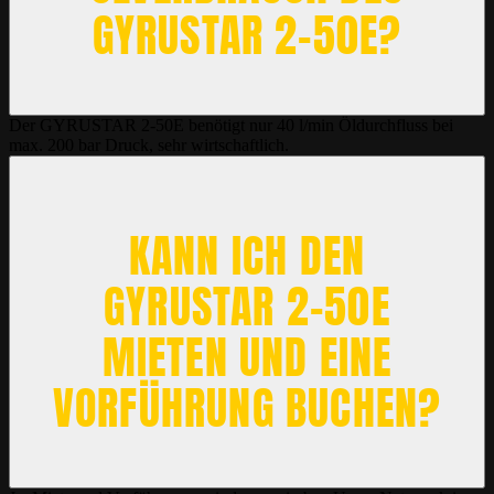
GYRUSTAR 2-50E?
Der GYRUSTAR 2-50E benötigt nur 40 l/min Öldurchfluss bei
max. 200 bar Druck, sehr wirtschaftlich.
KANN ICH DEN
GYRUSTAR 2-50E
MIETEN UND EINE
VORFÜHRUNG BUCHEN?