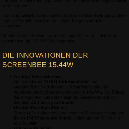
mit Spannsieben erhältlich, bei der die Siebdecks schnell gewechselt
werden können.
Das Trommelsieb hat eine mechanisch einstellbare Reinigungsbürste
und alle Antriebe werden durch einen Frequenzumrichter
angesteuert.
Mobile Trommelsiebanlage auf Anhängerfahrwerk – elektrisch
angetrieben inkl. 15 kW Dieselaggregat.
DIE INNOVATIONEN DER
SCREENBEE 15.44W
Niedrige Betriebskosten:
Dank moderner
NORD Elektroantriebe
und
energieeffizienter Rollen-Kegel-Antriebe beträgt der
durchschnittliche Energieverbrauch nur
14 kWh
. Bei Einsatz
des integrierten Generators liegt der Dieselverbrauch bei
lediglich
2,3 Litern pro Stunde
.
Höchste Durchsatzleistung:
Tests mit Aushubmaterial ergaben eine Durchsatzleistung von
bis zu 154 Tonnen pro Stunde
, abhängig von Materialart
und Qualität.
Optimale Mobilität: