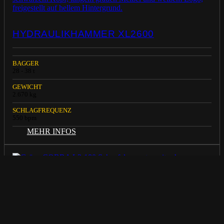
HYDRAULIKHAMMER XL2600
BAGGER
28 - 38 t
GEWICHT
2.670 kg
SCHLAGFREQUENZ
550 bpm
MEHR INFOS
SCHAUFELSEPARATOR COBRA L3-180