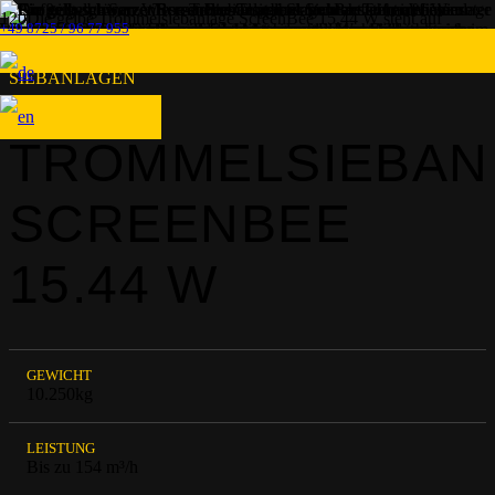
+49 8725 / 96 77 955
SIEBANLAGEN
TROMMELSIEBAN
SCREENBEE
15.44 W
GEWICHT
10.250kg
LEISTUNG
Bis zu 154 m³/h