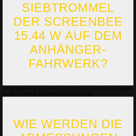
IEBTROMMEL D
ER SCREENBEE
15.44 W AUF DEM A
NHÄNGER-F
AHRWERK?
Siebtrommellänge 4.300 mm, Durchmesser 1.400 mm mit Leistung
bis zu 154 m³/h je nach Material und Siebgröße.
WIE WERDEN DIE