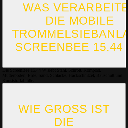
WAS VERARBEIT
DIE MOBILE
TROMMELSIEBANL
SCREENBEE 15.44
Die ScreenBee 15.44 W siebt Stahl, Schrott, Kompost,
Mutterboden, Erde, Sand, Schlacke, Hackschnitzel, Bauschutt und
Kunststoffabfälle.
WIE GROSS IST D
IE S