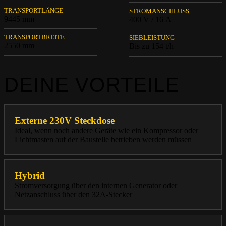
TRANSPORTLÄNGE
STROMANSCHLUSS
9445 mm
400 V / 16 A
TRANSPORTBREITE
SIEBLEISTUNG
2550 mm
Bis zu 154 t/h
DEINE VORTEILE
Externe 230V Steckdose
Ideal, wenn noch andere Geräte wie ein Kompressor oder
Lichtmasten auf der Baustelle betrieben werden müssen
Hybrid
Stromversorgung über den internen Generator oder
Netzanschluss über den 32A-Stecker