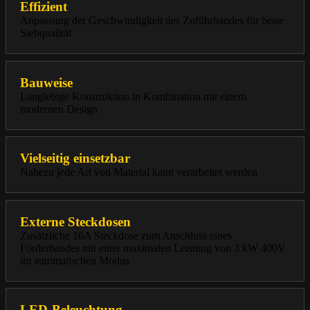
Effizient
Anpassung der Geschwindigkeit des Zuführbandes für beste
Siebqualität
Bauweise
Langlebige Konstruktion in Kombination mit einem
modernen Design
Vielseitig einsetzbar
Nahezu jede Art von Material kann verarbeitet werden
Externe Steckdosen
Zusätzliche 16A Steckdose zum Anschluss eines
Förderbandes mit einer maximalen Leistung von 3 kW 400V
im automatischen Modus
LED-Beleuchtung