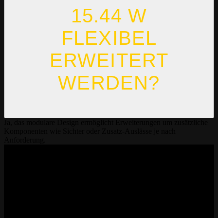
15.44 W
FLEXIBEL
ERWEITERT
WERDEN?
Ja, das modulare Design ermöglicht Erweiterungen um zusätzliche
Komponenten wie Sichter oder Zusatz-Auslässe je nach
Anforderung.