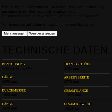
Kosten sparen kann manchmal so einfach sein – vielleicht ist es ja
nur einen ScreenBee Trommelsiebanlage entfernt.
Entsorgst Du noch oder wird Dein Abfall schon ein Baustoff?
Wir freuen uns auf Deine Anfrage und beraten Dich gerne!
Mehr anzeigen
Weniger anzeigen
TECHNISCHE DATEN
BEZEICHNUNG
TRANSPORTHÖHE
ScreenBee 15.44W
3795 mm
LÄNGE
ARBEITSBREITE
4300 mm
4270 mm
DURCHMESSER
GESAMTLÄNGE
1400 mm
11029 mm
LÄNGE
GESAMTGEWICHT
2600 mm
10250 kg