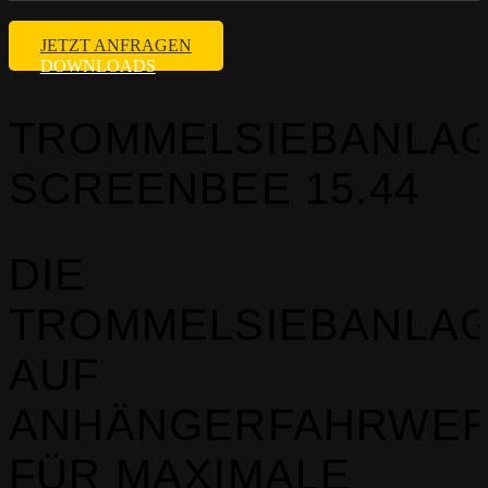
JETZT ANFRAGEN
DOWNLOADS
TROMMELSIEBANLA
SCREENBEE 15.44
DIE
TROMMELSIEBANLA
AUF
ANHÄNGERFAHRWE
FÜR MAXIMALE