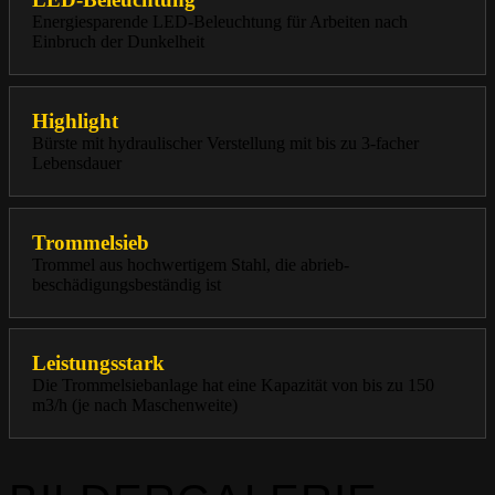
Energiesparende LED-Beleuchtung für Arbeiten nach
Einbruch der Dunkelheit
Highlight
Bürste mit hydraulischer Verstellung mit bis zu 3-facher
Lebensdauer
Trommelsieb
Trommel aus hochwertigem Stahl, die abrieb-
beschädigungsbeständig ist
Leistungsstark
Die Trommelsiebanlage hat eine Kapazität von bis zu 150
m3/h (je nach Maschenweite)