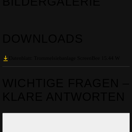
BILDERGALERIE
DOWNLOADS
Datenblatt: Trommelsiebanlage ScreenBee 15.44 W
WICHTIGE FRAGEN –
KLARE ANTWORTEN