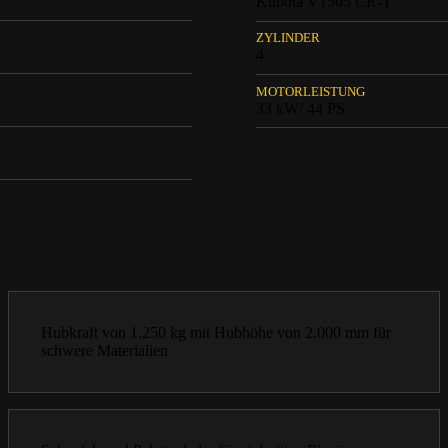
Kubota V1505 CR-T
ZYLINDER
4
MOTORLEISTUNG
33 kW/ 44 PS
Hubkraft von 1.250 kg mit Hubhöhe von 2.000 mm für
schwere Materialien