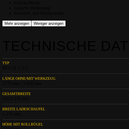
Kubota Motor
einfache Bedienung
Schaufel- und Palettenlader
Mehr anzeigen
Weniger anzeigen
TECHNISCHE DA
TYP
RELLY 1.3 C
LÄNGE OHNE/MIT WERKZEUG
2770 mm / 3.450 mm
GESAMTBREITE
950/1.250 mm
BREITE LADESCHAUFEL
1.270 mm
HÖHE MIT ROLLBÜGEL