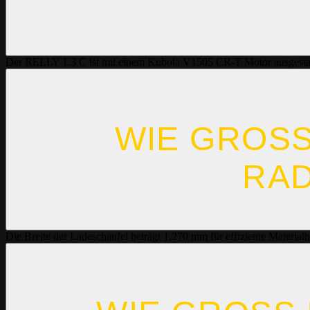
Der RELLY 1.3 C ist mit einem Kubota V1505 CR-T Motor ausgestatte
WIE GROSS 
ADL
Die Breite der Ladeschaufel beträgt 1.270 mm für effiziente Materia