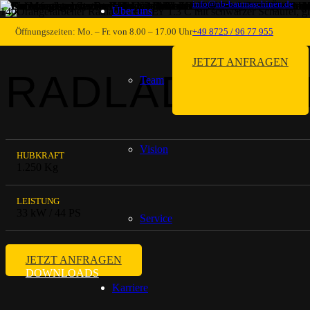
info@nb-baumaschinen.de
Über uns
RADLADER / HOFLADER
Öffnungszeiten: Mo. – Fr. von 8.00 – 17.00 Uhr
+49 8725 / 96 77 955
JETZT ANFRAGEN
RADLADER RE
Team
Vision
HUBKRAFT
1.250 Kg
LEISTUNG
33 kW / 44 PS
Service
JETZT ANFRAGEN
DOWNLOADS
Karriere