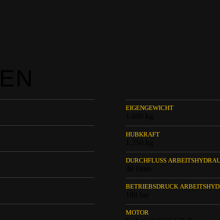
TEN
EIGENGEWICHT
1.600 kg
HUBKRAFT
1.250 kg
DURCHFLUSS ARBEITSHYDRAU
48 l/min
BETRIEBSDRUCK ARBEITSHYD
180 bar
MOTOR