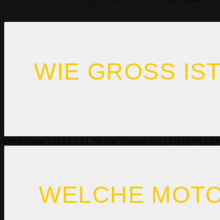
WIE GROSS IST
Der Radlader RELLY 1.3 C hat eine Hubkraft von 1.250 kg bei 2.
WELCHE MOTO