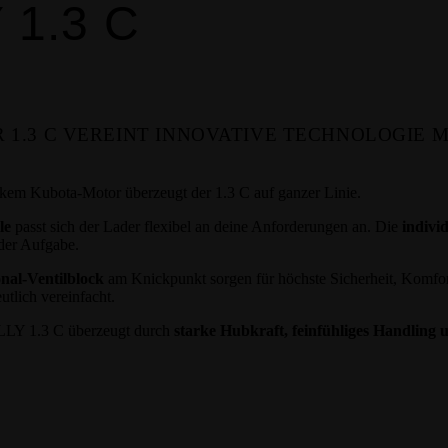
1.3 C
 1.3 C VEREINT INNOVATIVE TECHNOLOGIE 
rkem Kubota-Motor überzeugt der 1.3 C auf ganzer Linie.
le
passt sich der Lader flexibel an deine Anforderungen an. Die
indivi
eder Aufgabe.
nal-Ventilblock
am Knickpunkt sorgen für höchste Sicherheit, Komfort
tlich vereinfacht.
ELLY 1.3 C überzeugt durch
starke Hubkraft, feinfühliges Handling