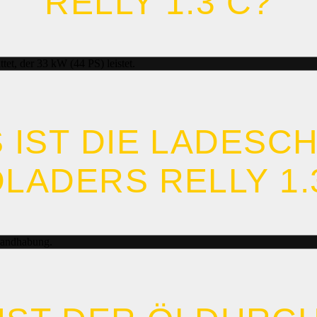
RELLY 1.3 C?
t, der 33 kW (44 PS) leistet.
IST DIE LADESCH
ADERS RELLY 1.3
lhandhabung.