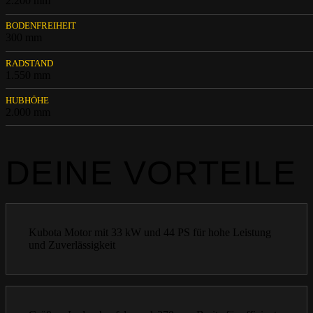
2.200 mm
BODENFREIHEIT
300 mm
RADSTAND
1.550 mm
HUBHÖHE
2.000 mm
DEINE VORTEILE
Kubota Motor mit 33 kW und 44 PS für hohe Leistung
und Zuverlässigkeit