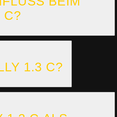
LUSS BEIM R
C?
LY 1.3 C?