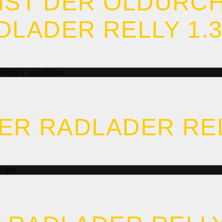
IST DER ÖLDURCHF
LADER RELLY 1.3 
ebsdruck von 180 bar.
DER RADLADER REL
00 mm.