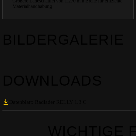
Größere Ladeschaufel von 1.270 mm Breite für effiziente
Materialhandhabung
BILDERGALERIE
DOWNLOADS
Datenblatt: Radlader RELLY 1.3 C
WICHTIGE 