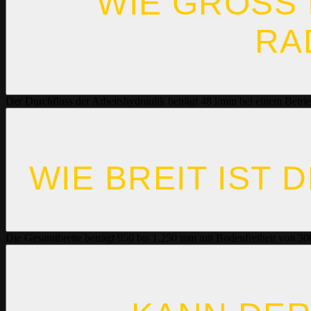
WIE GROSS 
AD
Der Durchfluss der Arbeitshydraulik beträgt 48 l/min bei einem Betri
WIE BREIT IST 
Die Gesamtbreite beträgt 950 bis 1.250 mm mit Bodenfreiheit von 3