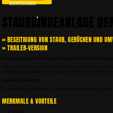
DOWNLOADS
STAUBBINDEANLAGE DE
» BESEITIGUNG VON STAUB, GERÜCHEN UND U
» TRAILER-VERSION
Staubkanonen sind unverzichtbare Geräte, um Staub- und Schmutzparti
Durch ein einfaches Anschließen der Wasser- und Stromversorgung ist
an Bord” (Pumpe, Filtersystem, Rotationssystem) hat, verbunden mit 
Anwendungsbereiche:
Geruchsbindung | Stahlwerke | Abbrucharbeiten | Kohleparks | Häfen |
MERKMALE & VORTEILE
effektiv