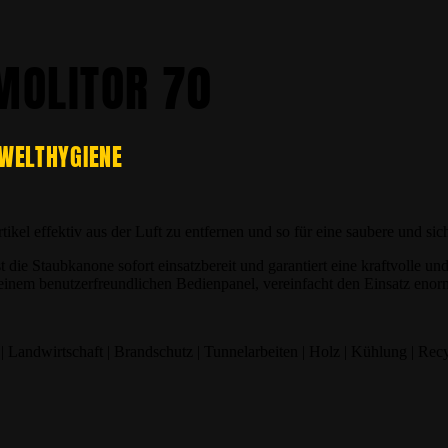
MOLITOR 70
MWELTHYGIENE
kel effektiv aus der Luft zu entfernen und so für eine saubere und si
 die Staubkanone sofort einsatzbereit und garantiert eine kraftvolle 
einem benutzerfreundlichen Bedienpanel, vereinfacht den Einsatz enor
 Landwirtschaft | Brandschutz | Tunnelarbeiten | Holz | Kühlung | Rec