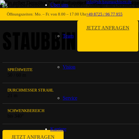
info@nb-baumaschinen.de
Über uns
STAUBBINDEANLAGEN
Öffnungszeiten: Mo. – Fr. von 8.00 – 17.00 Uhr
+49 8725 / 96 77 955
JETZT ANFRAGEN
STAUBBINDEANLA
Team
Vision
SPRÜHWEITE
50 / 60 m
DURCHMESSER STRAHL
21 m
Service
SCHWENKBEREICH
bis 340°
Karriere
JETZT ANFRAGEN