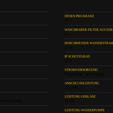
DÜSEN PRO KRANZ
45
WASCHBARER FILTER AUS ED
Ja
DURCHMESSER WASSERSTRAH
21 m
IP SCHUTZGRAD
IP55
STROMVERSORGUNG
Dreiphasig / auf Wunsch
ANSCHLUSSLEISTUNG
13,5 kW
LEISTUNG GEBLÄSE
hängerkupplung
11 kW
LEISTUNG WASSERPUMPE