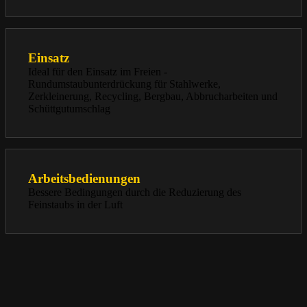
Einsatz
Ideal für den Einsatz im Freien -
Rundumstaubunterdrückung für Stahlwerke,
Zerkleinerung, Recycling, Bergbau, Abbrucharbeiten und
Schüttgutumschlag
Arbeitsbedienungen
Bessere Bedingungen durch die Reduzierung des
Feinstaubs in der Luft