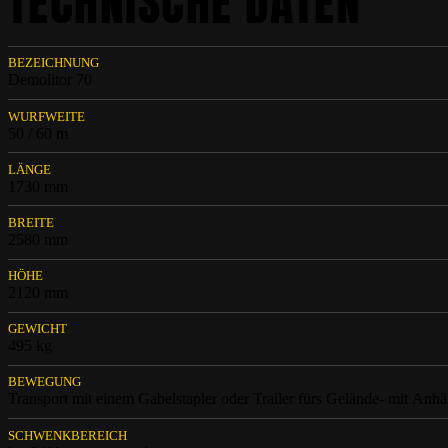
TECHNISCHE DATEN
BEZEICHNUNG
Demolitor 70
WURFWEITE
50 / 60 m
LÄNGE
1730 mm
BREITE
2580 mm
HÖHE
2120 mm
GEWICHT
495 kg
BEWEGUNG
Transport mit einem Gabelstapler oder Trailer fürs Gelände- mit An
SCHWENKBEREICH