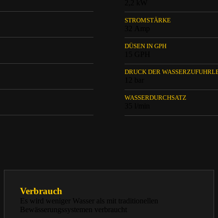
2,2 kW
STROMSTÄRKE
32 Amp
DÜSEN IN GPH
15 GPH
DRUCK DER WASSERZUFUHRL
12 bar
WASSERDURCHSATZ
35 l/min
Verbrauch
Es wird weniger Wasser als mit traditionellen
Bewässerungssystemen verbraucht