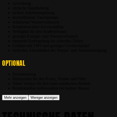
zuverlässig
einfache Handhabung
sichere Arbeitsumgebung
hocheffiziente Tauchpumpe
reduzierter Wasserverbrauch
Rotationswinkel frei einstellbar
Verfügbar für den Straßeneinsatz
geringer Energie- und Wasserverbrauch
manuelle Entriegelung für schnelles Zielen
Gebläse mit TIPS und geringer Geräuschpegel
einfaches Anschließen der Wasser- und Stromversorgung
OPTIONAL
Fernsteuerung
Heizsystem für den Kranz, Ventile und Filter
Silent-Version für den inner-städtischen Betrieb
Rotationsdüse insbesondere bei hartem Wasser
Mehr anzeigen
Weniger anzeigen