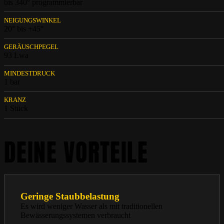
bis 340° programmierbar
NEIGUNGSWINKEL
20° bis +45°
GERÄUSCHPEGEL
93 Lwa
MINDESTDRUCK
1 bar
KRANZ
1 Stück
DEINE VORTEILE
Geringe Staubbelastung
Es wird weniger Wasser als mit traditionellen
Bewässerungssystemen verbraucht