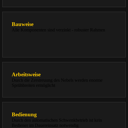
Bauweise
Alle Komponenten sind verzinkt - robuster Rahmen
Arbeitsweise
Durch die Zerstreuung des Nebels werden enorme
Sprühbreiten ermöglicht
Bedienung
Durch den automatischen Schwenkbetrieb ist kein
Bediener im Dauereinsatz notwendig