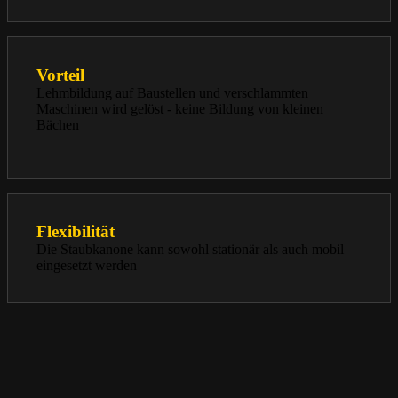
Vorteil
Lehmbildung auf Baustellen und verschlammten
Maschinen wird gelöst - keine Bildung von kleinen
Bächen
Flexibilität
Die Staubkanone kann sowohl stationär als auch mobil
eingesetzt werden