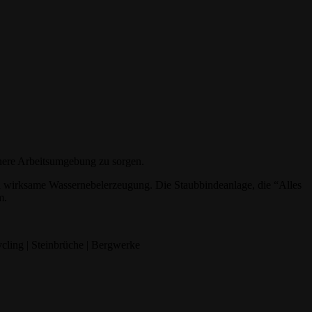
chere Arbeitsumgebung zu sorgen.
und wirksame Wassernebelerzeugung. Die Staubbindeanlage, die “Alles
m.
ycling | Steinbrüche | Bergwerke