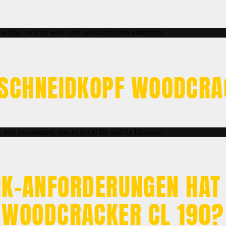
ewicht, auch an Hof- und Teleskopladern einsetzbar.
 SCHNEIDKOPF WOODCRA
d Ausstattung, das ist leicht für mobile Einsätze.
K-ANFORDERUNGEN HAT
WOODCRACKER CL 190?