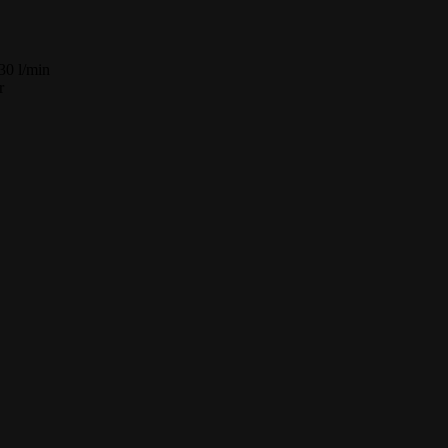
30 l/min
r