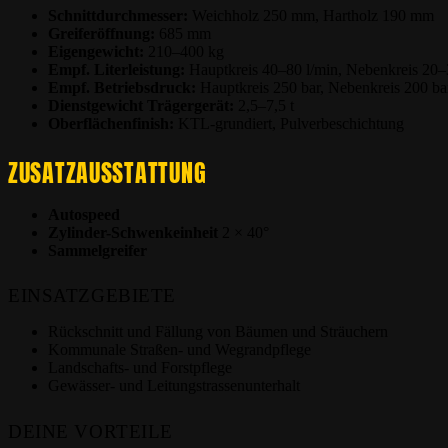
Schnittdurchmesser:
Weichholz 250 mm, Hartholz 190 mm
Greiferöffnung:
685 mm
Eigengewicht:
210–400 kg
Empf. Literleistung:
Hauptkreis 40–80 l/min, Nebenkreis 20–
Empf. Betriebsdruck:
Hauptkreis 250 bar, Nebenkreis 200 ba
Dienstgewicht Trägergerät:
2,5–7,5 t
Oberflächenfinish:
KTL-grundiert, Pulverbeschichtung
ZUSATZAUSSTATTUNG
Autospeed
Zylinder-Schwenkeinheit
2 × 40°
Sammelgreifer
EINSATZGEBIETE
Rückschnitt und Fällung von Bäumen und Sträuchern
Kommunale Straßen- und Wegrandpflege
Landschafts- und Forstpflege
Gewässer- und Leitungs­trassenunterhalt
DEINE VORTEILE