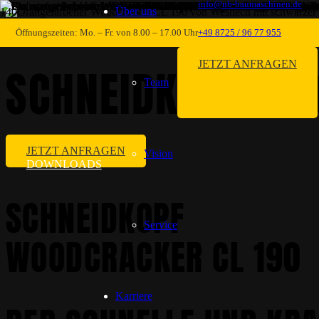
info@nb-baumaschinen.de
Über uns
BAUM- & GEHÖLZPFLEGE
Öffnungszeiten: Mo. – Fr. von 8.00 – 17.00 Uhr
+49 8725 / 96 77 955
JETZT ANFRAGEN
SCHNEIDKOPF WO
Team
JETZT ANFRAGEN
Vision
DOWNLOADS
SCHNEIDKOPF
Service
WOODCRACKER CL 190
Karriere