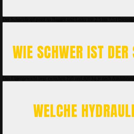
Der Schneidkopf passt an Bagger und Lader mit 2,5 bis 7,5 t Dienstg
WIE SCHWER IST DER
Das Eigengewicht liegt zwischen 210 und 400 kg je nach Ausführung un
WELCHE HYDRAULI