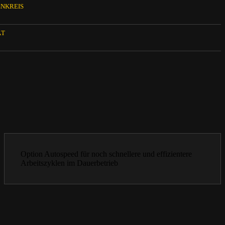
ENKREIS
ÄT
Option Autospeed für noch schnellere und effizientere
Arbeitszyklen im Dauerbetrieb