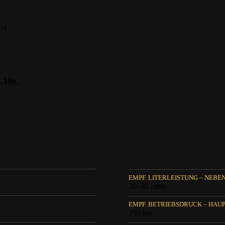
el
 190.
EMPF. LITERLEISTUNG – NEBE
20–30 l/min
EMPF. BETRIEBSDRUCK – HAU
250 bar