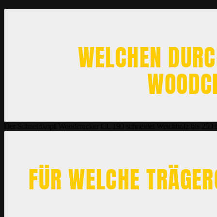
WELCHEN DURC
WOODCR
Der Schneidkopf Woodcracker CL 190 schneidet Weichholz bis 250 
FÜR WELCHE TRÄGER