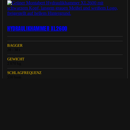
HYDRAULIKHAMMER XL2600
BAGGER
28 - 38 t
GEWICHT
2.670 kg
SCHLAGFREQUENZ
550 bpm
MEHR INFOS
SCHAUFELSEPARATOR COBRA L3-180