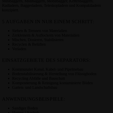
Minibaggern, Midibaggern, Mobilbagger, Kettenbaggern,
Radladern, Baggerladern, Teleskopladern und Kompaktladern
konzipiert.
5 AUFGABEN IN NUR EINEM SCHRITT:
Sieben & Trennen von Materialien
Zerkleinern & Auflockern von Materialien
Mischen, Dosieren, Stabilisieren
Recyclen & Belüften
Verladen
EINSATZGEBIETE DES SEPARATORS:
Kommunaler Kanal, Kabel- und Pipelinebau
Bodenstabilisierung & Herstellung von Flüssigboden
Recycling Abfälle und Bauschutt
Kompostierung & Reinigung kontaminierte Böden
Garten- und Landschaftsbau
ANWENDUNGSBEISPIELE:
Sandiger Boden
Humus / Aushub