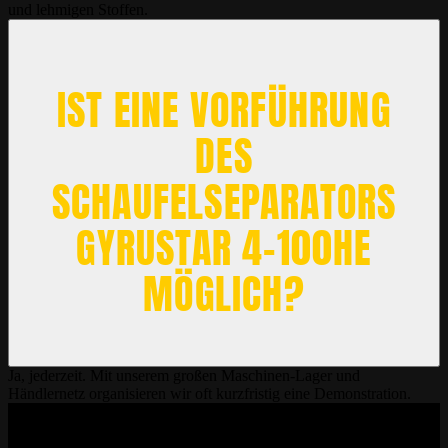
und lehmigen Stoffen.
IST EINE VORFÜHRUNG
DES
SCHAUFELSEPARATORS
GYRUSTAR 4-100HE
MÖGLICH?
Ja, jederzeit. Mit unserem großen Maschinen-Lager und
Händlernetz organisieren wir oft kurzfristig eine Demonstration.