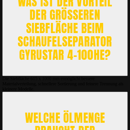
WAS IST DER VORTEIL
DER GRÖSSEREN
SIEBFLÄCHE BEIM S
CHAUFELSEPARATOR G
YRUSTAR 4-100HE?
Die Siebfläche 615 x 1000 mm ermöglicht bessere
Materialverteilung, schnellere Sortierung und feinere Trennung als
kleinere Modelle.
WELCHE ÖLMENGE