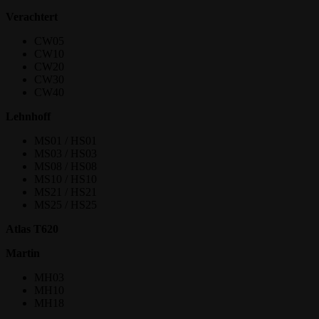
Verachtert
CW05
CW10
CW20
CW30
CW40
Lehnhoff
MS01 / HS01
MS03 / HS03
MS08 / HS08
MS10 / HS10
MS21 / HS21
MS25 / HS25
Atlas T620
Martin
MH03
MH10
MH18