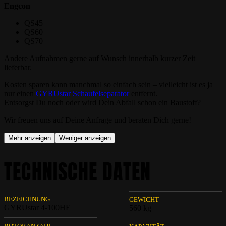
Engcon
QS45
QS60
QS70
Andere Aufnahmen gerne auf Wunsch innerhalb kurzer Zeit
lieferbar.
Kosten sparen kann manchmal so einfach sein – vielleicht ist es ja
nur einen
GYRUstar Schaufelseparator
entfernt.
Entsorgst Du noch oder wird Dein Abfall schon ein Baustoff?
Wir freuen uns auf Deine Anfrage und beraten Dich gerne!
Mehr anzeigen
Weniger anzeigen
TECHNISCHE DATEN
BEZEICHNUNG
GEWICHT
GYRUstar 4-100HE
560 kg