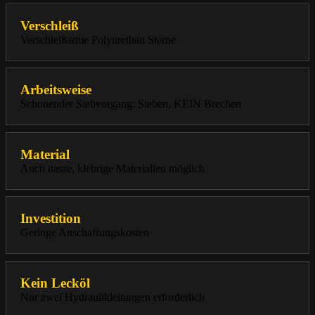
Verschleiß
Verschleißarme Polyurethan Sterne
Arbeitsweise
Schonender Siebvorgang: Sieben, KEIN Brechen
Material
Auch nasse, klebrige Materialien möglich
Investition
Geringe Anschaffungskosten
Kein Lecköl
Nur zwei Hydraulikleitungen erforderlich