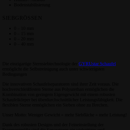
Bodenstabilisierung
SIEBGRÖSSEN
0 – 10 mm
0 – 15 mm
0 – 20 mm
0 – 40 mm
Die einzigartige Sternsiebtechnologie der
GYRUstar Schaufel
ermöglicht die Selbstreinigung auch unter schwierigsten
Bedingungen
Die innovativen Schaufelseparatoren sind ihrer Zeit voraus. Die
hochverschleißfesten Sterne aus Polyurethan ermöglichen die
Kombination von geringem Eigengewicht mit einem robusten
Schaufelkörper bei überdurchschnittlicher Leistungsfähigkeit. Die
flexiblen Sterne ermöglichen ein Sieben ohne zu Brechen.
Unser Motto: Weniger Gewicht » mehr Siebfläche » mehr Leistung!
Dank des robusten Designs und der Feineinstellung der
Fragmentgröße sind die Separatoren ein vielseitiges und