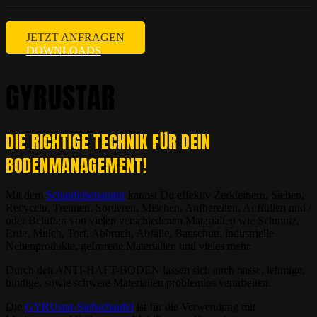
JETZT ANFRAGEN
DOWNLOADS
GYRUSTAR
DIE RICHTIGE TECHNIK FÜR DEIN
BODENMANAGEMENT!
Mit dem
Schaufelseparator
kannst Du effektiv Zerkleinern, Sieben,
Recyceln, Trennen, Sortieren, Mischen, Aufbereiten, Auffüllen und /
oder Belüften von vielen verschiedenen Materialien wie Schmutz,
Erde, Mulch, Torf, Abbruch, Abfälle, Bauschutt, industrielle
Nebenprodukte, gefrorene Materialien und vieles mehr.
Durch den ANTI-HAFT-BODEN lassen sich auch nasse, lehmige,
bindige, sowie schwere Materialien problemlos verarbeiten.
Die
GYRUstar-Siebschaufel
ist für die Verwendung mit