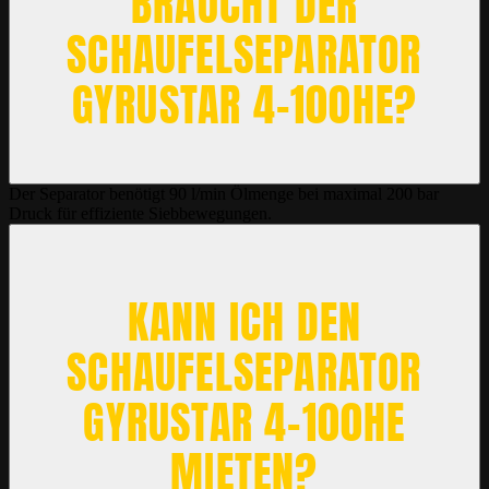
BRAUCHT DER
SCHAUFELSEPARATOR
GYRUSTAR 4-100HE?
Der Separator benötigt 90 l/min Ölmenge bei maximal 200 bar
Druck für effiziente Siebbewegungen.
KANN ICH DEN
SCHAUFELSEPARATOR
GYRUSTAR 4-100HE
MIETEN?