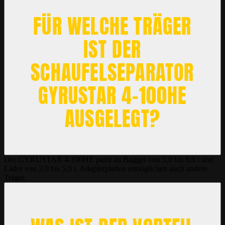
FÜR WELCHE TRÄGER
IST DER
SCHAUFELSEPARATOR
GYRUSTAR 4-100HE
AUSGELEGT?
Der GYRUSTAR 4-100HE passt an Bagger von 5,0 bis 8,0 t und
Lader von 2,0 bis 5,0 t. Adapterplatten ermöglichen auch andere
Träger.