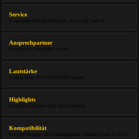
Service
Ersatzteilzustellung innerhalb 24 h in DE und AT
Ansprechpartner
Kompetente Beratung vor Ort
Lautstärke
Extrem leiser POWERTRAIN Antrieb
Highlights
Geringes Eigengewicht, mehr Leistung
Kompatibilität
Für jede Bagger- und Radladergröße erhältlich (von 1-30 to)