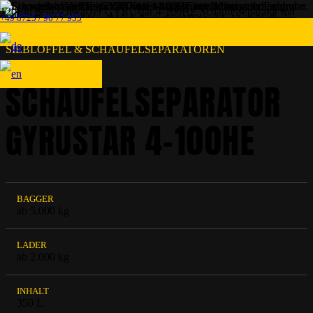
+49 8725 / 96 77 955
SIEBLÖFFEL & SCHAUFELSEPARATOREN
SCHAUFELSEPARATOR
GYRUSTAR 4-100HE
BAGGER
ab 5.000 kg
LADER
ab 2.000 kg
INHALT
350 L