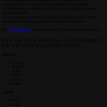
leistungsstarkes Werkzeug, um ein qualitativ hochwertiges
Endprodukt zu gewährleisten und das bei unschlagbaren hohen
Produktionsraten.
Die Schaufeln sind leicht und haben gleichzeitig hohe Volumen
durch die Verwendung von hochwertigsten Materialien.
Der
Sternsieblöffel
ist für nahezu jede Maschinengröße erhältlich.
HIER EIN PAAR BEISPIELE AN AUFNAHMEN
DIE WIR IMMER LAGERND HABEN:
Oilquick
OQ45-5
OQ60-5
OQ65
OQ70
OQ70-55
OQ80
Liqufix
SW33
Sw48