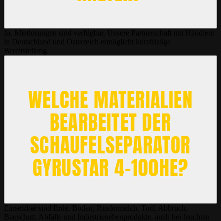
Ja, Mietlösungen sind verfügbar. Unsere Partnerschaft mit Händlern
in Deutschland und Österreich ermöglicht kurzfristige
Bereitstellung.
WELCHE MATERIALIEN
BEARBEITET DER
SCHAUFELSEPARATOR
GYRUSTAR 4-100HE?
Einsetzbar sind Erde, Boden, Rindermulch, Torf, Abbruch,
Bauschutt, Abfälle und Industrienebenprodukte, auch bei feuchten