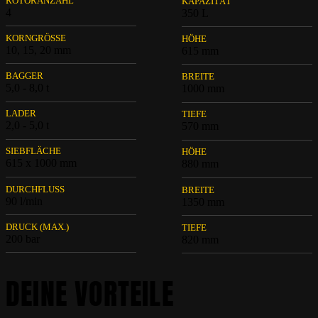
ROTORANZAHL
KAPAZITÄT
4
350 L
KORNGRÖSSE
HÖHE
10, 15, 20 mm
615 mm
BAGGER
BREITE
5,0 - 8,0 t
1000 mm
LADER
TIEFE
2,0 - 5,0 t
570 mm
SIEBFLÄCHE
HÖHE
615 x 1000 mm
880 mm
DURCHFLUSS
BREITE
90 l/min
1350 mm
DRUCK (MAX.)
TIEFE
200 bar
820 mm
DEINE VORTEILE