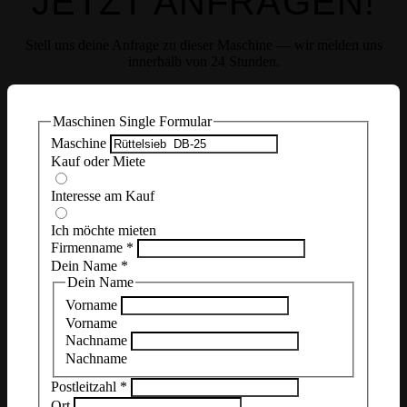
JETZT ANFRAGEN!
Stell uns deine Anfrage zu dieser Maschine — wir melden uns
innerhalb von 24 Stunden.
Maschinen Single Formular
Maschine
Kauf oder Miete
Interesse am Kauf
Ich möchte mieten
Firmenname
*
Dein Name
*
Dein Name
Vorname
Vorname
Nachname
Nachname
Postleitzahl
*
Ort