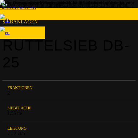
+49 8725 / 96 77 955
SIEBANLAGEN
RÜTTELSIEB DB-
25
FRAKTIONEN
2
SIEBFLÄCHE
1,55 m²
LEISTUNG
7 - 25 t/h