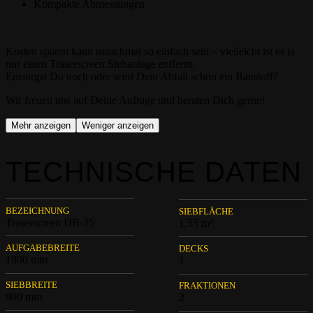
Kompakte Abmessungen
Kosten sparen kann manchmal so einfach sein – vielleicht ist es ja
nur einen Traserscreen Siebanlage entfernt.
Entsorgst Du noch oder wird Dein Abfall schon ein Baustoff?
Wir freuen uns auf Deine Anfrage und beraten Dich gerne!
Mehr anzeigen
Weniger anzeigen
TECHNISCHE DATEN
BEZEICHNUNG
SIEBFLÄCHE
Traserscreen DB-25
1,55 m²
AUFGABEBREITE
DECKS
1800 mm
1
SIEBBREITE
FRAKTIONEN
900 mm
2