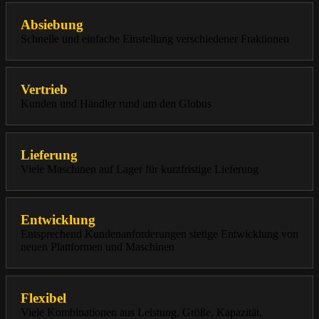
Absiebung
Schnelle und einfache Einstellung verschiedener Fraktionen
Vertrieb
Kunden und Händler rund um den Globus
Lieferung
Viele Maschinen auf Lager für kurzfristige Lieferung
Entwicklung
Entsprechend Kundenanforderungen stetige Entwicklung von
neuen Plattformen und Maschinen
Flexibel
Viele Kombinationen aus Leistung, Größe, Kapazität,