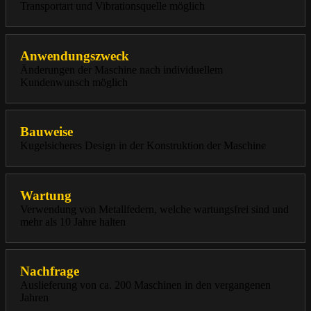
Transportart und Vibrationsquelle möglich
Anwendungszweck
Änderungen der Maschine nach individuellem
Kundenwunsch möglich
Bauweise
Kugelsicheres Design in der Konstruktion der Maschine
Wartung
Verwendung von Metallfedern, welche wartungsfrei sind und
mehr als 10 Jahre halten
Nachfrage
Auslieferung von ca. 200 Maschinen in den vergangenen
Jahren