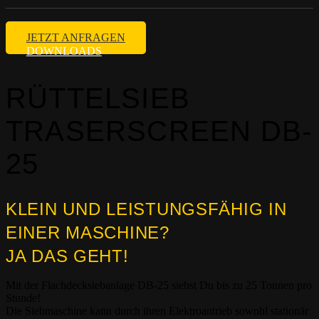
JETZT ANFRAGEN
DOWNLOADS
RÜTTELSIEB
TRASERSCREEN DB-
25
KLEIN UND LEISTUNGSFÄHIG IN
EINER MASCHINE?
JA DAS GEHT!
Mit der Flachdecksiebanlage DB-25 siebst Du bis zu 25 Tonnen pro
Stunde!
Die Siebmaschine kann durch ihren Elektroantrieb sowohl stationär