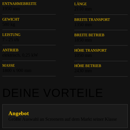
ENTNAHMEBREITE
LÄNGE
1950 mm
2110 mm
GEWICHT
BREITE TRANSPORT
580 kg
1350 mm
LEISTUNG
BREITE BETRIEB
7 - 25 t/h
1850 mm
ANTRIEB
HÖHE TRANSPORT
elektrisch, 0,25 kW
1050 mm
MASSE
HÖHE BETRIEB
1800 x 900 mm
2430 mm
DEINE VORTEILE
Angebot
Größte Auswahl an Screenern auf dem Markt seiner Klasse