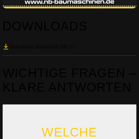
DOWNLOADS
Datenblatt: Rüttelsieb DB-25
WICHTIGE FRAGEN –
KLARE ANTWORTEN
WELCHE