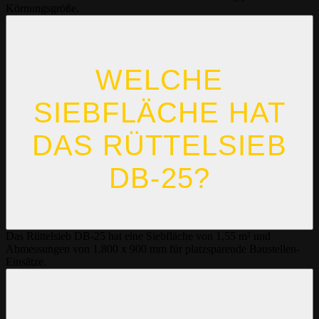
Körnungsgröße.
WELCHE
SIEBFLÄCHE HAT
DAS RÜTTELSIEB
DB-25?
Das Rüttelsieb DB-25 hat eine Siebfläche von 1,55 m² und
Abmessungen von 1.800 x 900 mm für platzsparende Baustellen-
Einsätze.