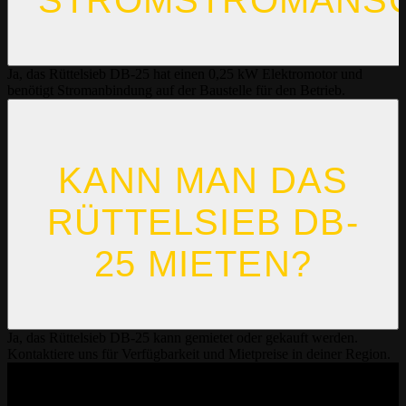
Ja, das Rüttelsieb DB-25 hat einen 0,25 kW Elektromotor und
benötigt Stromanbindung auf der Baustelle für den Betrieb.
KANN MAN DAS
RÜTTELSIEB DB-
25 MIETEN?
Ja, das Rüttelsieb DB-25 kann gemietet oder gekauft werden.
Kontaktiere uns für Verfügbarkeit und Mietpreise in deiner Region.