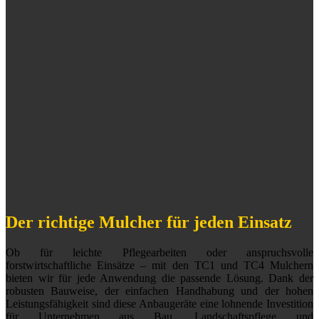
Der richtige Mulcher für jeden Einsatz
Ob für leichte Pflegearbeiten oder anspruchsvolle
forstwirtschaftliche Einsätze – mit den TC1 und TC4 Mulchern
bieten wir für jede Anwendung die passende Lösung. Dank der
robusten Bauweise, der einfachen Handhabung und der hohen
Leistungsfähigkeit sind diese Anbaugeräte eine lohnende Investition
für Unternehmen aus Bau, Landschaftspflege und