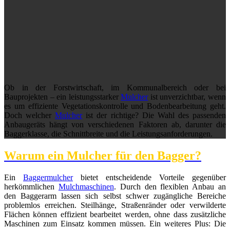
Ob in der Forstwirtschaft, im Kommunalbereich oder bei
Bauprojekten – ein leistungsstarker
Mulcher
ist unverzichtbar, wenn
es um effiziente Vegetationskontrolle und Bodenbearbeitung geht.
Doch welcher
Mulcher
ist der richtige? Die Wahl des passenden
Anbaugeräts hängt von verschiedenen Faktoren ab, darunter die
Baggerklasse, die Schnittbreite und die Leistungsanforderungen.
Warum ein Mulcher für den Bagger?
Ein
Baggermulcher
bietet entscheidende Vorteile gegenüber
herkömmlichen
Mulchmaschinen
. Durch den flexiblen Anbau an
den Baggerarm lassen sich selbst schwer zugängliche Bereiche
problemlos erreichen. Steilhänge, Straßenränder oder verwilderte
Flächen können effizient bearbeitet werden, ohne dass zusätzliche
Maschinen zum Einsatz kommen müssen. Ein weiteres Plus: Die