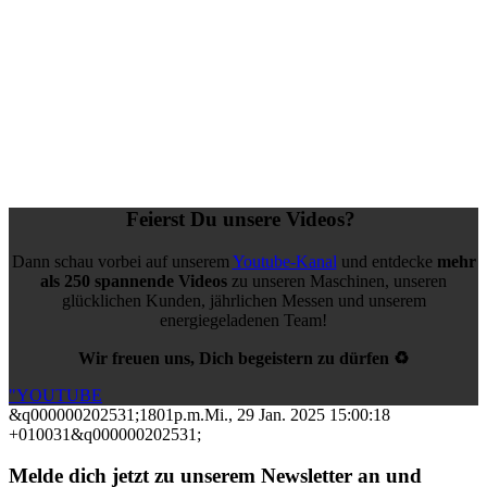
Feierst Du unsere Videos?
Dann schau vorbei auf unserem
Youtube-Kanal
und entdecke
mehr
als 250 spannende Videos
zu unseren Maschinen, unseren
glücklichen Kunden, jährlichen Messen und unserem
energiegeladenen Team!
Wir freuen uns, Dich begeistern zu dürfen ♻️
"YOUTUBE
&q000000202531;1801p.m.Mi., 29 Jan. 2025 15:00:18
+010031&q000000202531;
Melde dich jetzt zu unserem Newsletter an und