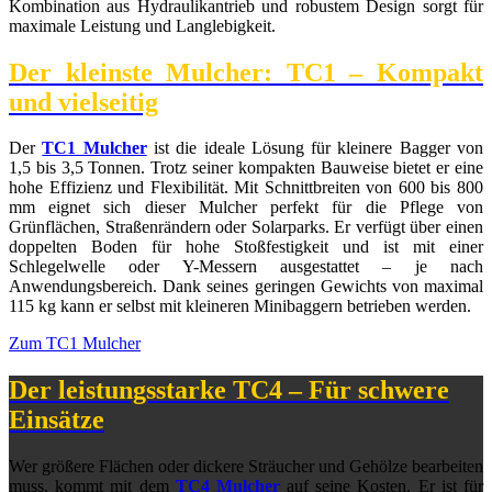
Kombination aus Hydraulikantrieb und robustem Design sorgt für
maximale Leistung und Langlebigkeit.
Der kleinste Mulcher: TC1 – Kompakt
und vielseitig
Der
TC1 Mulcher
ist die ideale Lösung für kleinere Bagger von
1,5 bis 3,5 Tonnen. Trotz seiner kompakten Bauweise bietet er eine
hohe Effizienz und Flexibilität. Mit Schnittbreiten von 600 bis 800
mm eignet sich dieser Mulcher perfekt für die Pflege von
Grünflächen, Straßenrändern oder Solarparks. Er verfügt über einen
doppelten Boden für hohe Stoßfestigkeit und ist mit einer
Schlegelwelle oder Y-Messern ausgestattet – je nach
Anwendungsbereich. Dank seines geringen Gewichts von maximal
115 kg kann er selbst mit kleineren Minibaggern betrieben werden.
Zum TC1 Mulcher
Der leistungsstarke TC4 – Für schwere
Einsätze
Wer größere Flächen oder dickere Sträucher und Gehölze bearbeiten
muss, kommt mit dem
TC4 Mulcher
auf seine Kosten. Er ist für