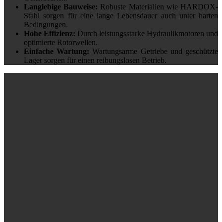
Langlebige Bauweise:
Robuste Materialien wie HARDOX-
Stahl sorgen für eine lange Lebensdauer auch unter harten
Bedingungen.
Hohe Effizienz:
Durch leistungsstarke Hydraulikmotoren und
optimierte Rotorwellen.
Einfache Wartung:
Wartungsarme Getriebe und geschützte
Lager sorgen für einen reibungslosen Betrieb.