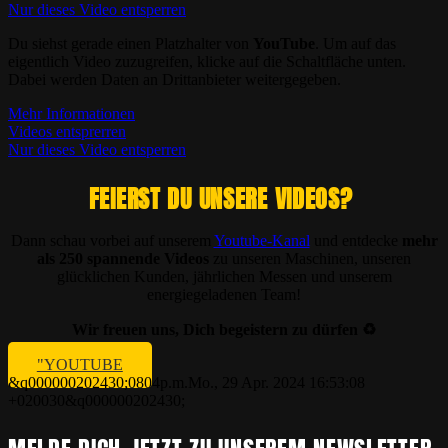
Nur dieses Video entsperren
Du siehst gerade einen Platzhalter von
YouTube
. Um auf das
eigentlich Video zuzugreifen, klicke auf die Schaltfläche unten.
Dabei werden Daten an Drittanbieter weitergegeben.
Mehr Informationen
Videos entsprerren
Nur dieses Video entsperren
FEIERST DU UNSERE VIDEOS?
Dann schau vorbei auf unserem
Youtube-Kanal
und entdecke
mehr
als 250 spannende Videos
zu unseren Maschinen, unseren
glücklichen Kunden, jährlichen Messen und unserem
energiegeladenen Team!
Wir freuen uns, Dich begeistern zu dürfen ♻️
"YOUTUBE
&q000000202430;0804p.m.Mo., 29 Apr. 2024 16:53:08
+020030&q000000202430;