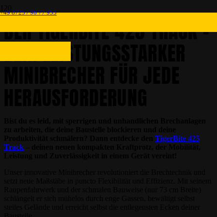
+49 8725 / 96 77 955
DER TIGERBITE 425 TRACK –
DEIN LEISTUNGSSTARKER
MINIBRECHER FÜR JEDE
HERAUSFORDERUNG
Bist du es leid, mit sperrigen und unhandlichen Brechanlagen
zu arbeiten, die deine Baustelle blockieren und deine
Produktivität schmälern? Dann entdecke den
TigerBite 425
Track
– deinen neuen kompakten Kraftprotz, der Mobilität,
Leistung und Zuverlässigkeit in einem Gerät vereint!
Unser innovative Minibrecher revolutioniert die Brechtechnik und
setzt neue Maßstäbe in puncto Flexibilität und Effizienz. Mit seinem
Raupenfahrwerk und der schmalen Bauweise (nur 73 cm Breite)
schlängelt er sich mühelos durch enge Gassen, bewältigt selbst
steiles Gelände und erreicht selbst die entlegensten Ecken deiner
Baustelle.