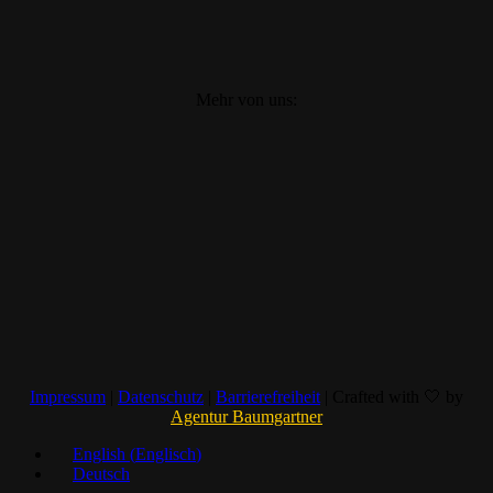
Mehr von uns:
Impressum
|
Datenschutz
|
Barrierefreiheit
| Crafted with 🤍 by
Agentur Baumgartner
English
(
Englisch
)
Deutsch