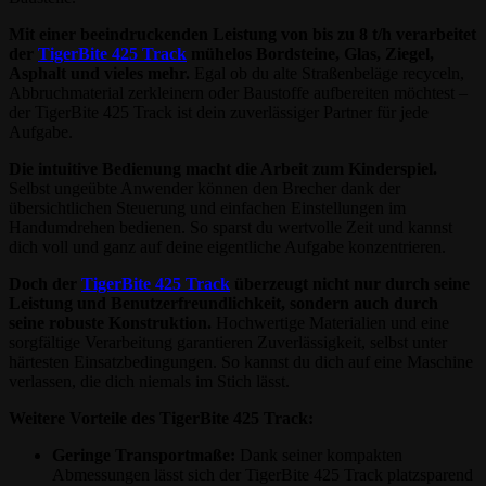
Mit einer beeindruckenden Leistung von bis zu 8 t/h verarbeitet
der
TigerBite 425 Track
mühelos Bordsteine, Glas, Ziegel,
Asphalt und vieles mehr.
Egal ob du alte Straßenbeläge recyceln,
Abbruchmaterial zerkleinern oder Baustoffe aufbereiten möchtest –
der TigerBite 425 Track ist dein zuverlässiger Partner für jede
Aufgabe.
Die intuitive Bedienung macht die Arbeit zum Kinderspiel.
Selbst ungeübte Anwender können den Brecher dank der
übersichtlichen Steuerung und einfachen Einstellungen im
Handumdrehen bedienen. So sparst du wertvolle Zeit und kannst
dich voll und ganz auf deine eigentliche Aufgabe konzentrieren.
Doch der
TigerBite 425 Track
überzeugt nicht nur durch seine
Leistung und Benutzerfreundlichkeit, sondern auch durch
seine robuste Konstruktion.
Hochwertige Materialien und eine
sorgfältige Verarbeitung garantieren Zuverlässigkeit, selbst unter
härtesten Einsatzbedingungen. So kannst du dich auf eine Maschine
verlassen, die dich niemals im Stich lässt.
Weitere Vorteile des TigerBite 425 Track:
Geringe Transportmaße:
Dank seiner kompakten
Abmessungen lässt sich der TigerBite 425 Track platzsparend