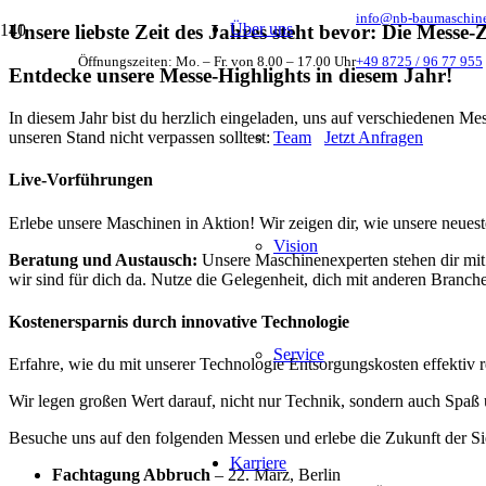
info@nb-baumaschin
Über uns
Unsere liebste Zeit des Jahres steht bevor: Die Messe-Z
Öffnungszeiten: Mo. – Fr. von 8.00 – 17.00 Uhr
+49 8725 / 96 77 955
Entdecke unsere Messe-Highlights in diesem Jahr!
In diesem Jahr bist du herzlich eingeladen, uns auf verschiedenen M
Team
Jetzt Anfragen
unseren Stand nicht verpassen solltest:
Live-Vorführungen
Erlebe unsere Maschinen in Aktion! Wir zeigen dir, wie unsere neuest
Vision
Beratung und Austausch:
Unsere Maschinenexperten stehen dir mit 
wir sind für dich da. Nutze die Gelegenheit, dich mit anderen Branc
Kostenersparnis durch innovative Technologie
Service
Erfahre, wie du mit unserer Technologie Entsorgungskosten effektiv re
Wir legen großen Wert darauf, nicht nur Technik, sondern auch Spaß 
Besuche uns auf den folgenden Messen und erlebe die Zukunft der S
Karriere
Fachtagung Abbruch
– 22. März, Berlin