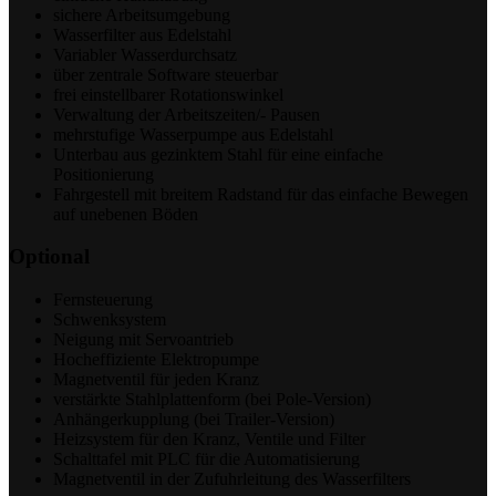
sichere Arbeitsumgebung
Wasserfilter aus Edelstahl
Variabler Wasserdurchsatz
über zentrale Software steuerbar
frei einstellbarer Rotationswinkel
Verwaltung der Arbeitszeiten/- Pausen
mehrstufige Wasserpumpe aus Edelstahl
Unterbau aus gezinktem Stahl für eine einfache
Positionierung
Fahrgestell mit breitem Radstand für das einfache Bewegen
auf unebenen Böden
Optional
Fernsteuerung
Schwenksystem
Neigung mit Servoantrieb
Hocheffiziente Elektropumpe
Magnetventil für jeden Kranz
verstärkte Stahlplattenform (bei Pole-Version)
Anhängerkupplung (bei Trailer-Version)
Heizsystem für den Kranz, Ventile und Filter
Schalttafel mit PLC für die Automatisierung
Magnetventil in der Zufuhrleitung des Wasserfilters