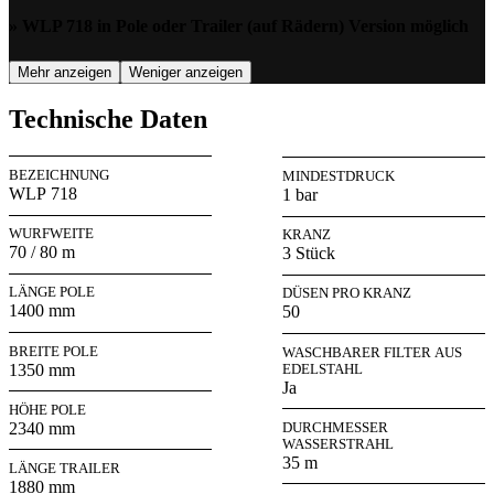
» WLP 718 in Pole oder Trailer (auf Rädern) Version möglich
Mehr anzeigen
Weniger anzeigen
Technische Daten
BEZEICHNUNG
MINDESTDRUCK
WLP 718
1 bar
WURFWEITE
KRANZ
70 / 80 m
3 Stück
LÄNGE POLE
DÜSEN PRO KRANZ
1400 mm
50
BREITE POLE
WASCHBARER FILTER AUS
1350 mm
EDELSTAHL
Ja
HÖHE POLE
2340 mm
DURCHMESSER
WASSERSTRAHL
35 m
LÄNGE TRAILER
1880 mm