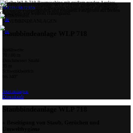
+49 8725 / 96 77 955
STAUBBINDEANLAGEN
Staubbindeanlage WLP 718
Sprühweite
70 / 80 m
Durchmesser Strahl
35 m
Schwenkbereich
bis 340°
Jetzt anfragen
Downloads
Staubbindeanlage WLP 718
» Beseitigung von Staub, Gerüchen und
Umwelthygiene