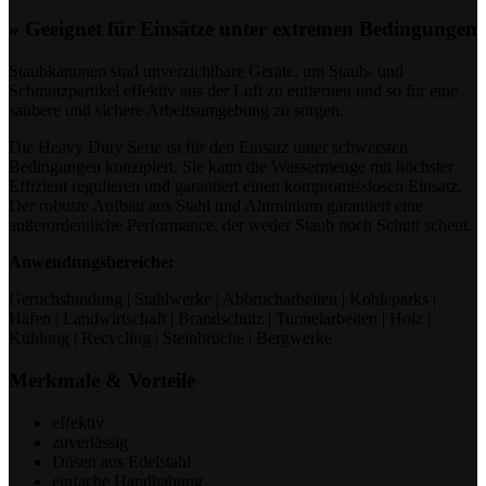
» Geeignet für Einsätze unter extremen Bedingungen
Staubkanonen sind unverzichtbare Geräte, um Staub- und
Schmutzpartikel effektiv aus der Luft zu entfernen und so für eine
saubere und sichere Arbeitsumgebung zu sorgen.
Die Heavy Duty Serie ist für den Einsatz unter schwersten
Bedingungen konzipiert. Sie kann die Wassermenge mit höchster
Effizient regulieren und garantiert einen kompromisslosen Einsatz.
Der robuste Aufbau aus Stahl und Aluminium garantiert eine
außerordentliche Performance, der weder Staub noch Schutt scheut.
Anwendungsbereiche:
Geruchsbindung | Stahlwerke | Abbrucharbeiten | Kohleparks |
Häfen | Landwirtschaft | Brandschutz | Tunnelarbeiten | Holz |
Kühlung | Recycling | Steinbrüche | Bergwerke
Merkmale & Vorteile
effektiv
zuverlässig
Düsen aus Edelstahl
einfache Handhabung