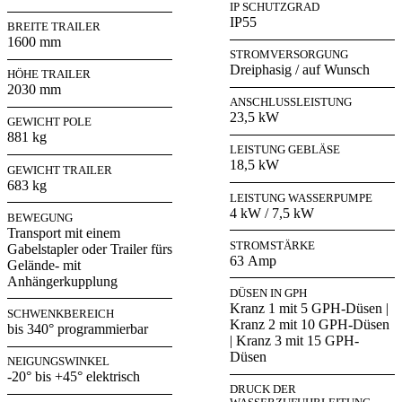
IP SCHUTZGRAD
IP55
BREITE TRAILER
1600 mm
STROMVERSORGUNG
Dreiphasig / auf Wunsch
HÖHE TRAILER
2030 mm
ANSCHLUSSLEISTUNG
23,5 kW
GEWICHT POLE
881 kg
LEISTUNG GEBLÄSE
18,5 kW
GEWICHT TRAILER
683 kg
LEISTUNG WASSERPUMPE
4 kW / 7,5 kW
BEWEGUNG
Transport mit einem
STROMSTÄRKE
Gabelstapler oder Trailer fürs
63 Amp
Gelände- mit
Anhängerkupplung
DÜSEN IN GPH
Kranz 1 mit 5 GPH-Düsen |
SCHWENKBEREICH
Kranz 2 mit 10 GPH-Düsen
bis 340° programmierbar
| Kranz 3 mit 15 GPH-
Düsen
NEIGUNGSWINKEL
-20° bis +45° elektrisch
DRUCK DER