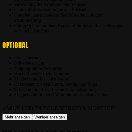
Verwaltung der Arbeitszeiten/- Pausen
mehrstufige Wasserpumpe aus Edelstahl
Unterbau aus gezinktem Stahl für eine einfache
Positionierung
Fahrgestell mit breitem Radstand für das einfache Bewegen
auf unebenen Böden
OPTIONAL
Fernsteuerung
Schwenksystem
Neigung mit Servoantrieb
Hocheffiziente Elektropumpe
Magnetventil für jeden Kranz
Heizsystem für den Kranz, Ventile und Filter
Schalttafel mit PLC für die Automatisierung
Magnetventil in der Zufuhrleitung des Wasserfilters
» WLP 1200 IN POLE VERSION MÖGLICH
Mehr anzeigen
Weniger anzeigen