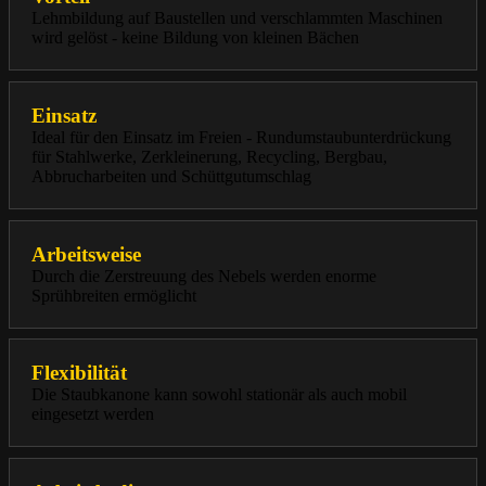
Lehmbildung auf Baustellen und verschlammten Maschinen
wird gelöst - keine Bildung von kleinen Bächen
Einsatz
Ideal für den Einsatz im Freien - Rundumstaubunterdrückung
für Stahlwerke, Zerkleinerung, Recycling, Bergbau,
Abbrucharbeiten und Schüttgutumschlag
Arbeitsweise
Durch die Zerstreuung des Nebels werden enorme
Sprühbreiten ermöglicht
Flexibilität
Die Staubkanone kann sowohl stationär als auch mobil
eingesetzt werden