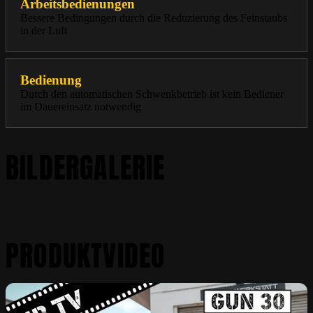
Arbeitsbedienungen
Bessere Bedingungen durch die Reduzierung des Feinstaubs
in der Luft
Bedienung
Durch den automatischen Schwenkbetrieb ist kein Bediener
im Dauereinsatz notwendig
BILDERGALERIE
PRODUKTVIDEO