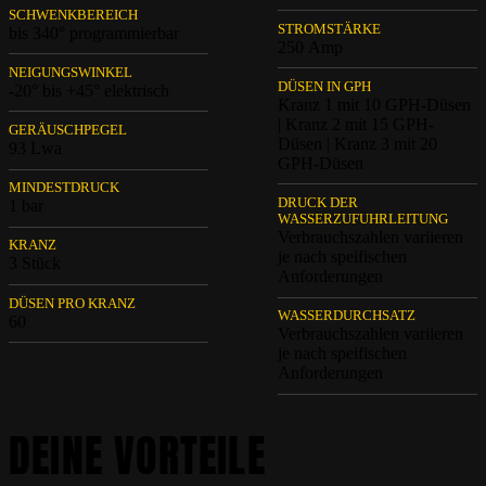
SCHWENKBEREICH
STROMSTÄRKE
bis 340° programmierbar
250 Amp
NEIGUNGSWINKEL
DÜSEN IN GPH
-20° bis +45° elektrisch
Kranz 1 mit 10 GPH-Düsen
| Kranz 2 mit 15 GPH-
GERÄUSCHPEGEL
Düsen | Kranz 3 mit 20
93 Lwa
GPH-Düsen
MINDESTDRUCK
DRUCK DER
1 bar
WASSERZUFUHRLEITUNG
Verbrauchszahlen variieren
KRANZ
je nach speifischen
3 Stück
Anforderungen
DÜSEN PRO KRANZ
WASSERDURCHSATZ
60
Verbrauchszahlen variieren
je nach speifischen
Anforderungen
DEINE VORTEILE