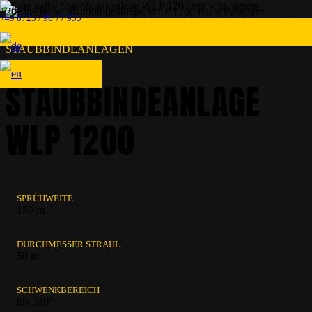
+49 8725 / 96 77 955
STAUBBINDEANLAGEN
STAUBBINDEANLAGE
WLP 1200
SPRÜHWEITE
150 m
DURCHMESSER STRAHL
50 m
SCHWENKBEREICH
bis 340°