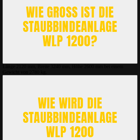
WIE GROSS IST DIE S
TAUBBINDEANLAGE W
LP 1200?
Länge 2120 mm, Breite 3240 mm, Höhe 2600 mm bei einem
Gewicht von 2780 kg.
WIE WIRD DIE
STAUBBINDEANLAGE
WLP 1200