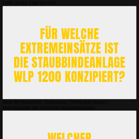
GPH, Kranz 3 mit 20 GPH.
FÜR WELCHE
EXTREMEINSÄTZE IST
DIE STAUBBINDEANLAGE
WLP 1200 KONZIPIERT?
Ideal für Stahlwerke, Kohleparks, Häfen und massive
Industrieareale mit extremem Staubaufkommen.
WELCHER