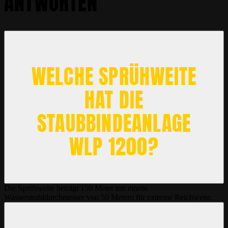
ANTWORTEN
WELCHE SPRÜHWEITE
HAT DIE
STAUBBINDEANLAGE
WLP 1200?
Die Sprühweite beträgt 150 Meter mit einem
Wasserstrahldurchmesser von 50 Metern für extreme Reichweite.