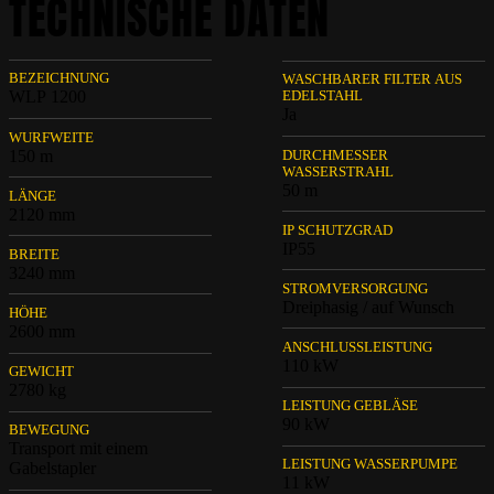
TECHNISCHE DATEN
BEZEICHNUNG
WASCHBARER FILTER AUS
WLP 1200
EDELSTAHL
Ja
WURFWEITE
150 m
DURCHMESSER
WASSERSTRAHL
50 m
LÄNGE
2120 mm
IP SCHUTZGRAD
IP55
BREITE
3240 mm
STROMVERSORGUNG
Dreiphasig / auf Wunsch
HÖHE
2600 mm
ANSCHLUSSLEISTUNG
110 kW
GEWICHT
2780 kg
LEISTUNG GEBLÄSE
90 kW
BEWEGUNG
Transport mit einem
LEISTUNG WASSERPUMPE
Gabelstapler
11 kW