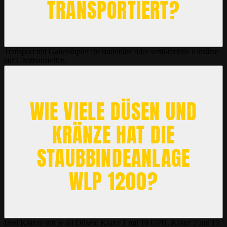
TRANSPORTIERT?
Transport mit Gabelstapler für stationäre oder semi-mobile Einsätze
auf Großbaustellen.
WIE VIELE DÜSEN UND
KRÄNZE HAT DIE
STAUBBINDEANLAGE
WLP 1200?
Drei Kränze mit je 60 Düsen: Kranz 1 mit 10 GPH, Kranz 2 mit 15