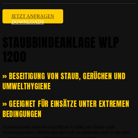
JETZT ANFRAGEN
DOWNLOADS
STAUBBINDEANLAGE WLP
1200
» BESEITIGUNG VON STAUB, GERÜCHEN UND
UMWELTHYGIENE
» GEEIGNET FÜR EINSÄTZE UNTER EXTREMEN
BEDINGUNGEN
Staubkanonen sind unverzichtbare Geräte, um Staub- und
Schmutzpartikel effektiv aus der Luft zu entfernen und so für eine
saubere und sichere Arbeitsumgebung zu sorgen.