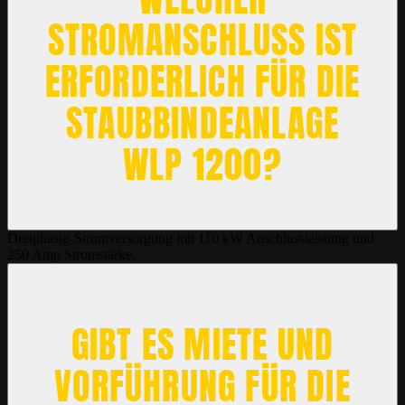
STROMANSCHLUSS IST
ERFORDERLICH FÜR DIE
STAUBBINDEANLAGE
WLP 1200?
Dreiphasig-Stromversorgung mit 110 kW Anschlussleistung und
250 Amp Stromstärke.
GIBT ES MIETE UND
VORFÜHRUNG FÜR DIE