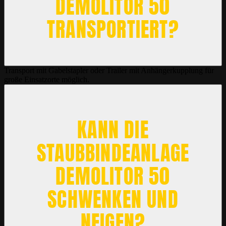
DEMOLITOR 50
TRANSPORTIERT?
Transport mit Gabelstapler oder Trailer mit Anhängerkupplung für
große Einsatzorte möglich.
KANN DIE
STAUBBINDEANLAGE
DEMOLITOR 50
SCHWENKEN UND
NEIGEN?