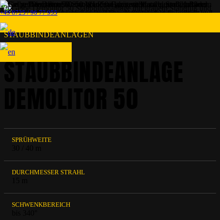
+49 8725 / 96 77 955
STAUBBINDEANLAGEN
STAUBBINDEANLAGE
DEMOLITOR 50
SPRÜHWEITE
30 / 40 m
DURCHMESSER STRAHL
15 m
SCHWENKBEREICH
bis 340°