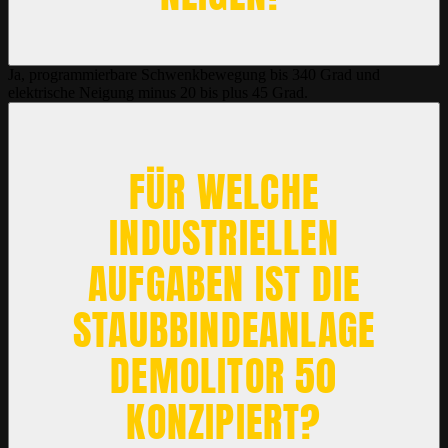
Ja, programmierbare Schwenkbewegung bis 340 Grad und
elektrische Neigung minus 20 bis plus 45 Grad.
FÜR WELCHE
INDUSTRIELLEN
AUFGABEN IST DIE
STAUBBINDEANLAGE
DEMOLITOR 50
KONZIPIERT?