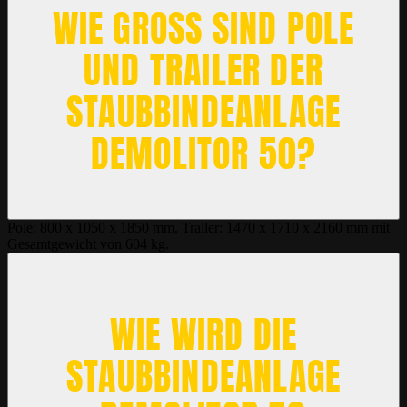
WIE GROSS SIND POLE U
ND TRAILER DER S
TAUBBINDEANLAGE D
EMOLITOR 50?
Pole: 800 x 1050 x 1850 mm, Trailer: 1470 x 1710 x 2160 mm mit
Gesamtgewicht von 604 kg.
WIE WIRD DIE
STAUBBINDEANLAGE