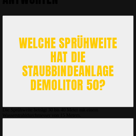
WELCHE SPRÜHWEITE
HAT DIE
STAUBBINDEANLAGE
DEMOLITOR 50?
Die Sprühweite beträgt 30 bis 40 Meter mit einem
Wasserstrahldurchmesser von 15 Metern.