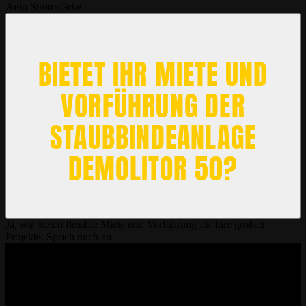
Amp Stromstärke.
BIETET IHR MIETE UND
VORFÜHRUNG DER
STAUBBINDEANLAGE
DEMOLITOR 50?
Ja, wir bieten flexible Miete und Vorführung für Ihre großen
Projekte. Sprich mich an.