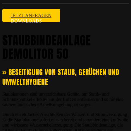
JETZT ANFRAGEN
DOWNLOADS
STAUBBINDEANLAGE
DEMOLITOR 50
» BESEITIGUNG VON STAUB, GERÜCHEN UND
UMWELTHYGIENE
Staubkanonen sind unverzichtbare Geräte, um Staub- und
Schmutzpartikel effektiv aus der Luft zu entfernen und so für eine
saubere und sichere Arbeitsumgebung zu sorgen.
Durch ein einfaches Anschließen der Wasser- und Stromversorgung
ist die Staubkanone sofort einsatzbereit und garantiert eine kraftvolle
und wirksame Wassernebelerzeugung. Die Staubbindeanlage, die
“Alles an Bord” (Pumpe, Filtersystem, Rotationssystem) hat,