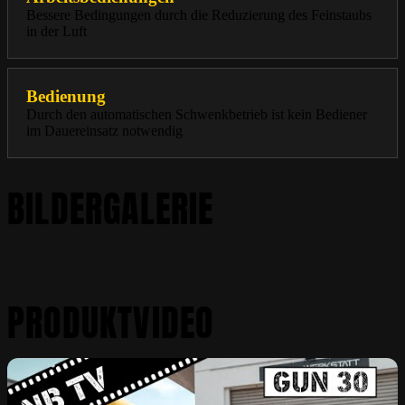
Bessere Bedingungen durch die Reduzierung des Feinstaubs
in der Luft
Bedienung
Durch den automatischen Schwenkbetrieb ist kein Bediener
im Dauereinsatz notwendig
BILDERGALERIE
PRODUKTVIDEO