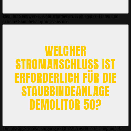
Ideal für Stahlwerke, Abbrucharbeiten, Kohleparks, Häfen und
extreme Staubbekämpfungseinsätze.
WELCHER
STROMANSCHLUSS IST
ERFORDERLICH FÜR DIE
STAUBBINDEANLAGE
DEMOLITOR 50?
Dreiphasig-Stromversorgung mit 8 kW Anschlussleistung und 32