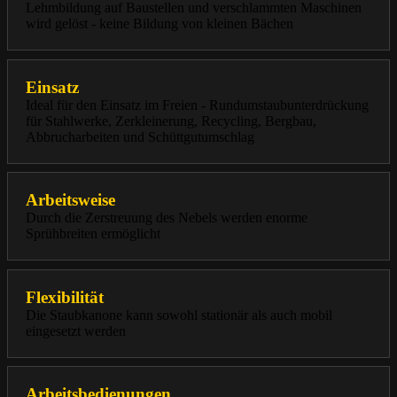
Lehmbildung auf Baustellen und verschlammten Maschinen
wird gelöst - keine Bildung von kleinen Bächen
Einsatz
Ideal für den Einsatz im Freien - Rundumstaubunterdrückung
für Stahlwerke, Zerkleinerung, Recycling, Bergbau,
Abbrucharbeiten und Schüttgutumschlag
Arbeitsweise
Durch die Zerstreuung des Nebels werden enorme
Sprühbreiten ermöglicht
Flexibilität
Die Staubkanone kann sowohl stationär als auch mobil
eingesetzt werden
Arbeitsbedienungen