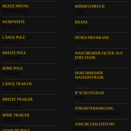
BEZEICHNUNG
MINDESTDRUCK
Demolitor 50
1 bar
WURFWEITE
KRANZ
30 / 40 m
1 Stück
LÄNGE POLE
DÜSEN PRO KRANZ
800 mm
33
BREITE POLE
WASCHBARER FILTER AUS
1050 mm
EDELSTAHL
Ja
HÖHE POLE
1850 mm
DURCHMESSER
WASSERSTRAHL
15 m
LÄNGE TRAILER
1470 mm
IP SCHUTZGRAD
IP55
BREITE TRAILER
1710 mm
STROMVERSORGUNG
Dreiphasig / auf Wunsch
HÖHE TRAILER
2160 mm
ANSCHLUSSLEISTUNG
8 kW
GEWICHT POLE