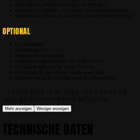
Räder für das einfache Bewegen der Maschine
einfaches Anschließen der Wasser- und Stromversorgung
austauschbare Düsen für einen optimierten Wasserdurchsatz
OPTIONAL
Fernsteuerung
Schwenksystem
Neigung mit Servoantrieb
verstärkte Stahlplattenform (bei Pole-Version)
Anhängerkupplung (bei Trailer-Version)
Heizsystem für den Kranz, Ventile und Filter
Magnetventil in der Zufuhrleitung des Wasserfilters
» DEMOLITOR 50 IN POLE ODER TRAILER
(AUF RÄDERN) VERSION MÖGLICH
Mehr anzeigen
Weniger anzeigen
TECHNISCHE DATEN