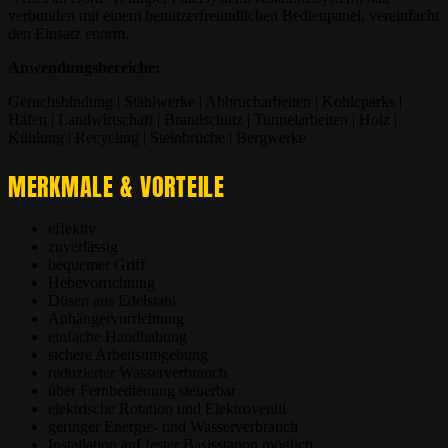
verbunden mit einem benutzerfreundlichen Bedienpanel, vereinfacht
den Einsatz enorm.
Anwendungsbereiche:
Geruchsbindung | Stahlwerke | Abbrucharbeiten | Kohleparks |
Häfen | Landwirtschaft | Brandschutz | Tunnelarbeiten | Holz |
Kühlung | Recycling | Steinbrüche | Bergwerke
MERKMALE & VORTEILE
effektiv
zuverlässig
bequemer Griff
Hebevorrichtung
Düsen aus Edelstahl
Anhängervorrichtung
einfache Handhabung
sichere Arbeitsumgebung
reduzierter Wasserverbrauch
über Fernbedienung steuerbar
elektrische Rotation und Elektroventil
geringer Energie- und Wasserverbrauch
Installation auf fester Basisstation möglich