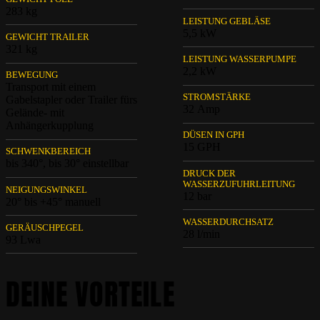
283 kg
LEISTUNG GEBLÄSE
5,5 kW
GEWICHT TRAILER
321 kg
LEISTUNG WASSERPUMPE
2,2 kW
BEWEGUNG
Transport mit einem
STROMSTÄRKE
Gabelstapler oder Trailer fürs
32 Amp
Gelände- mit
Anhängerkupplung
DÜSEN IN GPH
15 GPH
SCHWENKBEREICH
bis 340°, bis 30° einstellbar
DRUCK DER
WASSERZUFUHRLEITUNG
NEIGUNGSWINKEL
12 bar
20° bis +45° manuell
WASSERDURCHSATZ
GERÄUSCHPEGEL
28 l/min
93 Lwa
DEINE VORTEILE