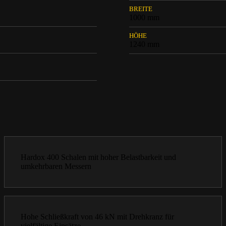
BREITE
1000 mm
HÖHE
1240 mm
Hardox 400 Schalen mit hoher Belastbarkeit und
umkehrbaren Messern
Hohe Schließkraft von 46 kN mit Drehkranz für
vielfältige Einsätze