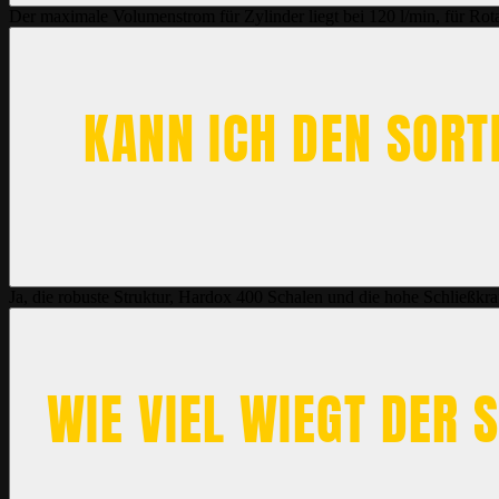
Der maximale Volumenstrom für Zylinder liegt bei 120 l/min, für Rota
KANN ICH DEN SORT
Ja, die robuste Struktur, Hardox 400 Schalen und die hohe Schließkra
WIE VIEL WIEGT DER 