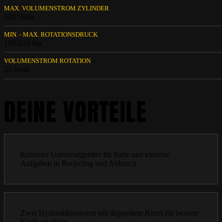
MAX. VOLUMENSTROM ZYLINDER
120 l/min
MIN. - MAX. ROTATIONSDRUCK
190-210 bar
VOLUMENSTROM ROTATION
25 l/min
DEINE VORTEILE
Robuster Universalgreifer für harte und extreme
Aufgaben in Recycling und Abbruch
Zwei Hydraulikmotoren mit doppeltem Ritzel für bessere
Kraftverteilung