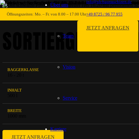
info@nb-baumaschinen.de
Über uns
ABBRUCH- & SCHNEIDETECHNIK
,
ANBAUGERÄTE & ZU
Öffnungszeiten: Mo. – Fr. von 8.00 – 17.00 Uhr
+49 8725 / 96 77 955
JETZT ANFRAGEN
SORTIERGREIFER 
Team
Vision
BAGGERKLASSE
16 - 20 t
INHALT
500 l
Service
BREITE
1000 mm
Karriere
JETZT ANFRAGEN