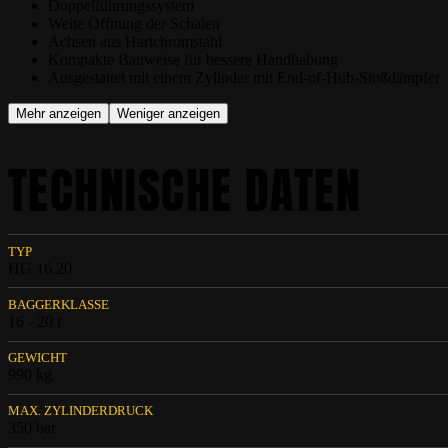
Doppelführungssystem
Weite Öffnung der Schalen
Achsen aus Hartchromstahl
Kompakte Bauweise für bessere Handhabung
Ausgestattet mit einem Zylinder mit End-of-Hub-Stoßdämpfer
Mehr anzeigen
Weniger anzeigen
TECHNISCHE DATEN
TYP
HG 16.20
BAGGERKLASSE
16 - 20 t
GEWICHT
990 kg
MAX. ZYLINDERDRUCK
350 bar