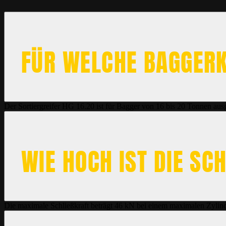
FÜR WELCHE BAGGERKL
Der Sortiergreifer HG 16.20 ist für Bagger von 16 bis 20 Tonnen ausg
WIE HOCH IST DIE SC
Die maximale Schließkraft beträgt 46 kN bei einem maximalen Zylin