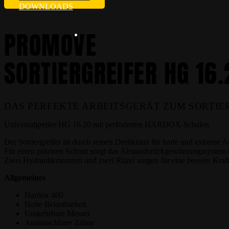
DOWNLOADS
PROMOVE
SORTIERGREIFER HG 16.
DAS PERFEKTE ARBEITSGERÄT ZUM SORTIE
Universalgreifer HG 16.20 mit perforierten HARDOX-Schalen
Der Sortiergreifer ist durch seinen Drehkranz für harte und extreme 
Für einen präzisen Schnitt sorgt das Abstandsrückgewinnungssystem 
Zwei Hydraulikmotoren und zwei Ritzel sorgen für eine bessere Kraft
Allgemeines
Hardox 400
Hohe Belastbarkeit
Umkehrbare Messer
Austauschbare Zähne