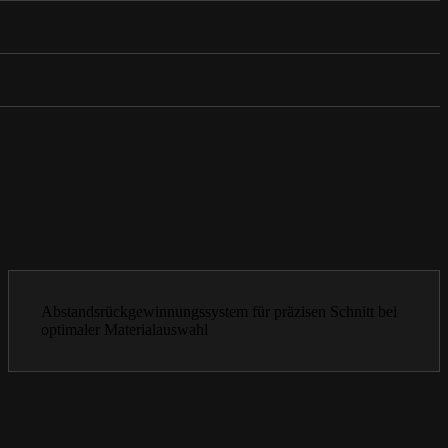
Abstandsrückgewinnungssystem für präzisen Schnitt bei
optimaler Materialauswahl