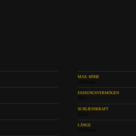
MAX. HÖHE
1950 mm
FASSUNGSVERMÖGEN
500 l
SCHLIESSKRAFT
46 kn
LÄNGE
1950 mm