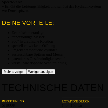
Speed-Valve
» Erhöht die Leistungsfähigkeit und schützt das Hydrauliksystem
vor Druckspitzen.
DEINE VORTEILE:
Zentralsch
mieranlage
trapez
förmige Messer
360° hydraulische Rotation
speziell entwickelte Öffnung
umgekehrt montierte Zylinder
austauschbare Spitzen und Messer
patentiertes
Geschwind
igkeitsventil
verstellbare doppelte Schnittführung
Mehr anzeigen
Weniger anzeigen
TECHNISCHE DATEN
BEZEICHNUNG
ROTATIONSDRUCK
SH800R
140 - 150 bar