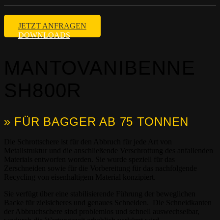
JETZT ANFRAGEN
DOWNLOADS
MANTOVANIBENNE
SH800R
» FÜR BAGGER AB 75 TONNEN
Die Schrottschere ist für den Abbruch für jede Art von
Metallstruktur und die anschließende Verschrottung des anfallenden
Materials entworfen worden. Sie wurde speziell für das
Zerschneiden sowie für die Vorbereitung für das nachfolgende
Recycling von eisenhaltigem Material konzipiert.
Sie verfügt über eine stabilisierende Führung der beweglichen
Backe für zielsicheres und genaues Schneiden. Die Schneidkanten
der Abbruchschere sind problemlos und schnell auswechselbar,