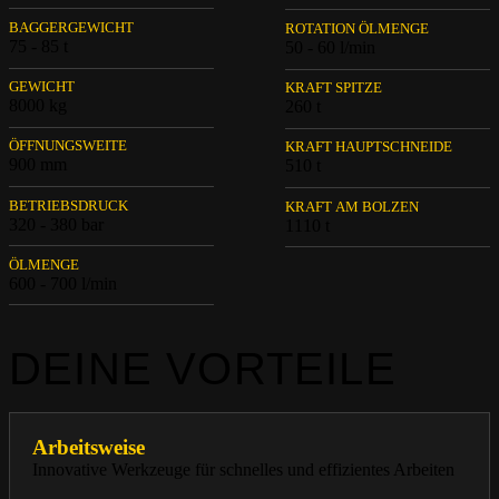
BAGGERGEWICHT
ROTATION ÖLMENGE
75 - 85 t
50 - 60 l/min
GEWICHT
KRAFT SPITZE
8000 kg
260 t
ÖFFNUNGSWEITE
KRAFT HAUPTSCHNEIDE
900 mm
510 t
BETRIEBSDRUCK
KRAFT AM BOLZEN
320 - 380 bar
1110 t
ÖLMENGE
600 - 700 l/min
DEINE VORTEILE
Arbeitsweise
Innovative Werkzeuge für schnelles und effizientes Arbeiten