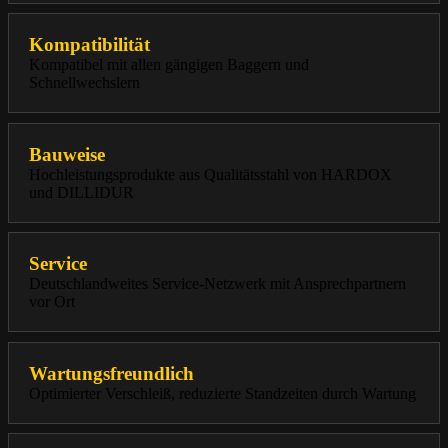
Kompatibilität
Kompatibel mit allen gängigen Baggern und
Schnellwechslern
Bauweise
Hochleistungsprodukte aus Qualitätsstahl von HARDOX
und DILLIDUR
Service
Deutschlandweites Service-Netzwerk mit Ansprechpartnern
vor Ort
Wartungsfreundlich
Optimierter Verschleiß, reduzierte Standzeiten durch Wartung