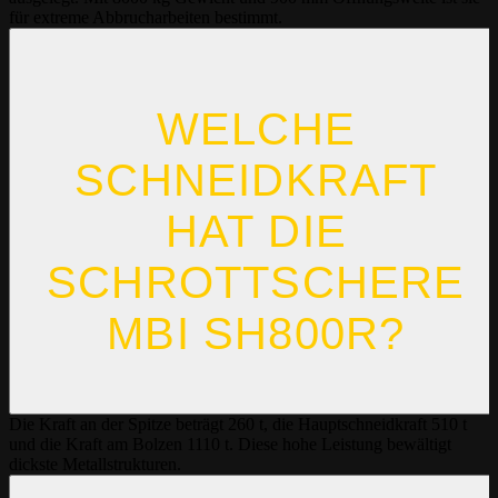
für extreme Abbrucharbeiten bestimmt.
WELCHE
SCHNEIDKRAFT
HAT DIE
SCHROTTSCHERE
MBI SH800R?
Die Kraft an der Spitze beträgt 260 t, die Hauptschneidkraft 510 t
und die Kraft am Bolzen 1110 t. Diese hohe Leistung bewältigt
dickste Metallstrukturen.