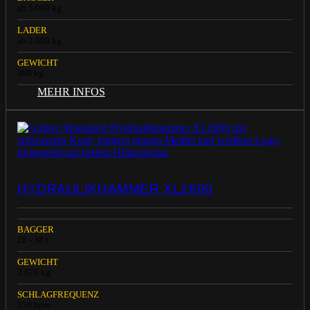
ab 5.000 kg
LADER
ab 2.000 kg
GEWICHT
380 kg
MEHR INFOS
HYDRAULIKHAMMER XL2600
BAGGER
28 - 38 t
GEWICHT
2.670 kg
SCHLAGFREQUENZ
550 bpm