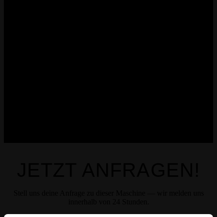
JETZT ANFRAGEN!
Stell uns deine Anfrage zu dieser Maschine — wir melden uns
innerhalb von 24 Stunden.