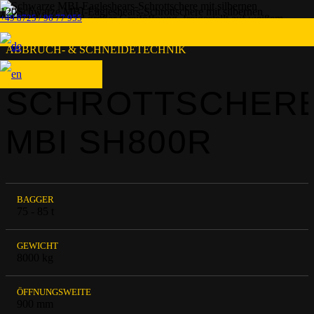
+49 8725 / 96 77 955
ABBRUCH- & SCHNEIDETECHNIK
SCHROTTSCHER
MBI SH800R
BAGGER
75 - 85 t
GEWICHT
8000 kg
ÖFFNUNGSWEITE
900 mm