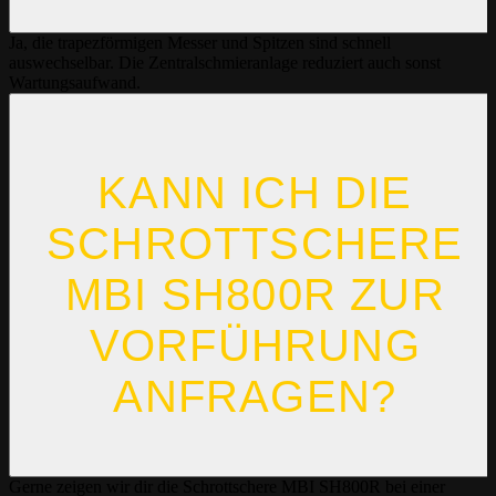
Ja, die trapezförmigen Messer und Spitzen sind schnell
auswechselbar. Die Zentralschmieranlage reduziert auch sonst
Wartungsaufwand.
KANN ICH DIE
SCHROTTSCHERE
MBI SH800R ZUR
VORFÜHRUNG
ANFRAGEN?
Gerne zeigen wir dir die Schrottschere MBI SH800R bei einer