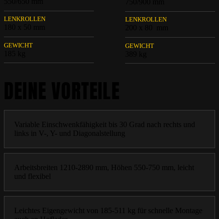
550/650 mm
750/900 mm
LENKROLLEN
LENKROLLEN
180 x 50 mm
200 x 80 mm
GEWICHT
GEWICHT
185 kg
389 kg
DEINE VORTEILE
Variable Einschwenkfähigkeit bis 30 Grad nach rechts und
links in V-, Y- und Diagonalstellung
Arbeitsbreiten 1210-2890 mm, Höhen 550-750 mm, leicht
und flexibel
Leichtes Eigengewicht von 185-511 kg für schnelle Montage