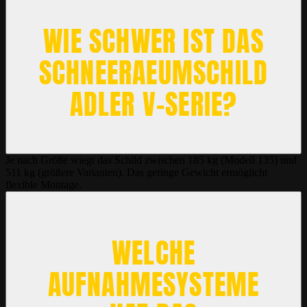
WIE SCHWER IST DAS
SCHNEERAEUMSCHILD
ADLER V-SERIE?
Je nach Größe wiegt das Schild zwischen 185 kg (Modell 135) und
511 kg (größere Varianten). Das geringe Gewicht ermöglicht
flexible Montage.
WELCHE
AUFNAHMESYSTEME