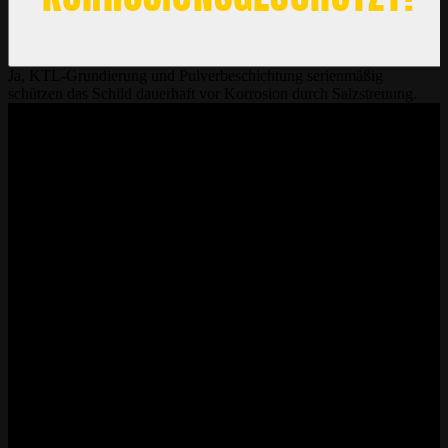
Ja, KTL-Grundierung und Pulverbeschichtung serienmäßig
schützen das Schild dauerhaft vor Korrosion durch Salzstreuung.