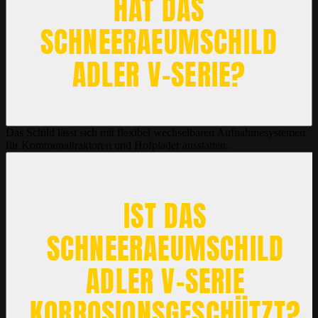
HAT DAS
SCHNEERAEUMSCHILD
ADLER V-SERIE?
Das Schild lässt sich mit flexibel wechselbaren Aufnahmesystemen
für Kommunaltraktoren und Hofplader ausstatten.
IST DAS
SCHNEERAEUMSCHILD
ADLER V-SERIE
KORROSIONSGESCHÜTZT?