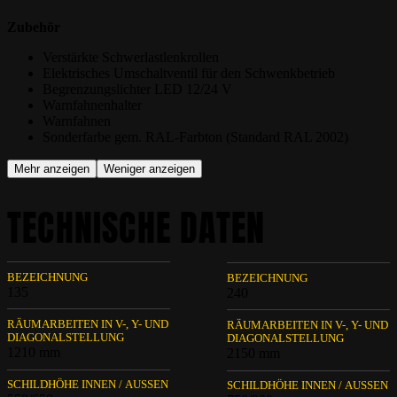
Zubehör
Verstärkte Schwerlastlenkrollen
Elektrisches Umschaltventil für den Schwenkbetrieb
Begrenzungslichter LED 12/24 V
Warnfahnenhalter
Warnfahnen
Sonderfarbe gem. RAL-Farbton (Standard RAL 2002)
Mehr anzeigen
Weniger anzeigen
TECHNISCHE DATEN
BEZEICHNUNG
BEZEICHNUNG
135
240
RÄUMARBEITEN IN V-, Y- UND
RÄUMARBEITEN IN V-, Y- UND
DIAGONALSTELLUNG
DIAGONALSTELLUNG
1210 mm
2150 mm
SCHILDHÖHE INNEN / AUSSEN
SCHILDHÖHE INNEN / AUSSEN