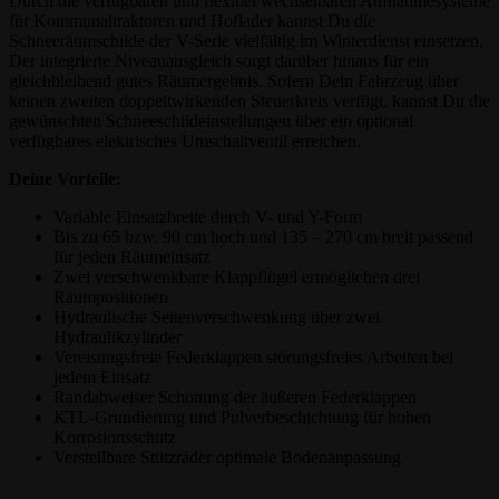
Durch die verfügbaren und flexibel wechselbaren Aufnahmesysteme
für Kommunaltraktoren und Hoflader kannst Du die
Schneeräumschilde der V-Serie vielfältig im Winterdienst einsetzen.
Der integrierte Niveauausgleich sorgt darüber hinaus für ein
gleichbleibend gutes Räumergebnis. Sofern Dein Fahrzeug über
keinen zweiten doppeltwirkenden Steuerkreis verfügt, kannst Du die
gewünschten Schneeschildeinstellungen über ein optional
verfügbares elektrisches Umschaltventil erreichen.
Deine Vorteile:
Variable Einsatzbreite durch V- und Y-Form
Bis zu 65 bzw. 90 cm hoch und 135 – 270 cm breit passend
für jeden Räumeinsatz
Zwei verschwenkbare Klappflügel ermöglichen drei
Räumpositionen
Hydraulische Seitenverschwenkung über zwei
Hydraulikzylinder
Vereisungsfreie Federklappen störungsfreies Arbeiten bei
jedem Einsatz
Randabweiser Schonung der äußeren Federklappen
KTL-Grundierung und Pulverbeschichtung für hohen
Korrosionsschutz
Verstellbare Stützräder optimale Bodenanpassung