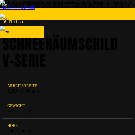
+49 8725 / 96 77 955
SONSTIGE
SCHNEERÄUMSCHILD
V-SERIE
ARBEITSBREITE
1210 - 2890 mm
GEWICHT
185 - 511 kg
HÖHE
550 / 750 mm