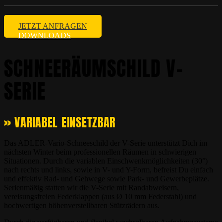
JETZT ANFRAGEN
DOWNLOADS
SCHNEERÄUMSCHILD V-
SERIE
» VARIABEL EINSETZBAR
Das ADLER-Vario-Schneeschild der V-Serie unterstützt Dich im
nächsten Winter beim professionellen Räumen in schwierigen
Situationen. Durch die variablen Einschwenkmöglichkeiten (30°)
nach rechts und links, sowie in V- und Y-Form, befreist Du einfach
und effektiv Rad- und Gehwege sowie Park- und Gewerbeplätze.
Serienmäßig statten wir die V-Serie mit Randabweisern,
vereisungsfreien Federklappen (aus Ø 10 mm Federstahl) und
hochwertigen höhenverstellbaren Stützrädern aus.