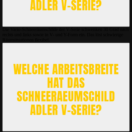
ADLER V-SERIE?
Die Vario-Schneeräumschilde der V-Serie schwenken 30 Grad nach
rechts und links sowie in V- und Y-Form ein. Das löst schwierige
Räumsituationen flexibel.
WELCHE ARBEITSBREITE
HAT DAS
SCHNEERAEUMSCHILD
ADLER V-SERIE?