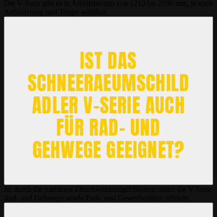
Die V-Serie gibt es in Arbeitsbreiten von 1210 bis 2890 mm, je nach
Anforderung und Träger wählbar.
IST DAS
SCHNEERAEUMSCHILD
ADLER V-SERIE AUCH
FÜR RAD- UND
GEHWEGE GEEIGNET?
Ja, durch die variablen Einschwenkmöglichkeiten räumt die V-Serie
Rad- und Gehwege sowie Park- und Gewerbeplätze effektiv.