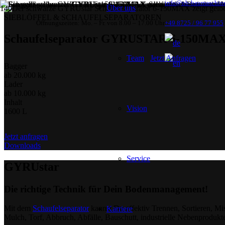
info@nb-baumaschin
Über uns
SIEBLÖFFEL & SCHAUFELSEPARATOREN
Öffnungszeiten: Mo. – Fr. von 8.00 – 17.00 Uhr
+49 8725 / 96 77 955
Schaufelseparator GYRUSTAR 6-150MA
Team
Jetzt Anfragen
Bagger
ab 20.000 kg
Lader
ab 10.000 kg
Inhalt
Vision
1600 L
Jetzt anfragen
Downloads
Service
GYRUstar
Die richtige Technik für Dein Bodenmanagement!
Mit dem
Schaufelseparator
kannst Du effektiv Trennen, Sortieren, Mi
Karriere
Mulch, Torf, Abbruch, Abfälle, Bauschutt, industrielle Nebenprodukte