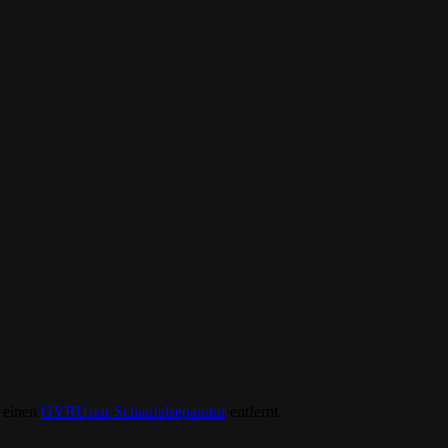
r einen
GYRUstar Schaufelseparator
entfernt.