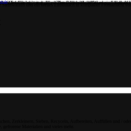
en.de
X
schen, Zerkleinern, Sieben, Recyceln, Aufbereiten, Auffüllen und / ode
, gefrorene Materialien und vieles mehr.