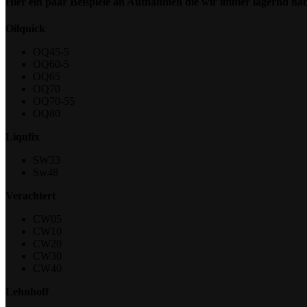
Hier ein paar Beispiele an Aufnahmen die wir immer lagernd ha
Oilquick
OQ45-5
OQ60-5
OQ65
OQ70
OQ70-55
OQ80
Liqufix
SW33
Sw48
Verachtert
CW05
CW10
CW20
CW30
CW40
Lehnhoff