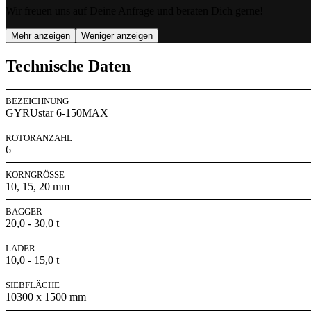
Wir freuen uns auf Deine Anfrage und beraten Dich gerne!
Mehr anzeigen
Weniger anzeigen
Technische Daten
BEZEICHNUNG
GYRUstar 6-150MAX
ROTORANZAHL
6
KORNGRÖSSE
10, 15, 20 mm
BAGGER
20,0 - 30,0 t
LADER
10,0 - 15,0 t
SIEBFLÄCHE
10300 x 1500 mm