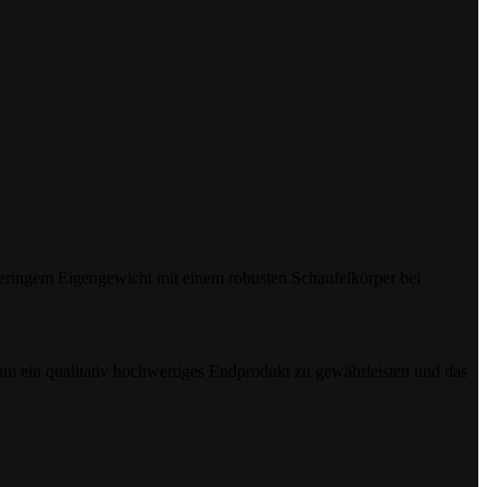
geringem Eigengewicht mit einem robusten Schaufelkörper bei
 um ein qualitativ hochwertiges Endprodukt zu gewährleisten und das