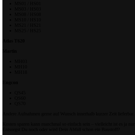
MS01 / HS01
MS03 / HS03
MS08 / HS08
MS10 / HS10
MS21 / HS21
MS25 / HS25
Atlas T620
Martin
MH03
MH10
MH18
Engcon
QS45
QS60
QS70
Andere Aufnahmen gerne auf Wunsch innerhalb kurzer Zeit lieferbar.
Kosten sparen kann manchmal so einfach sein – vielleicht ist es ja nu
Entsorgst Du noch oder wird Dein Abfall schon ein Baustoff?