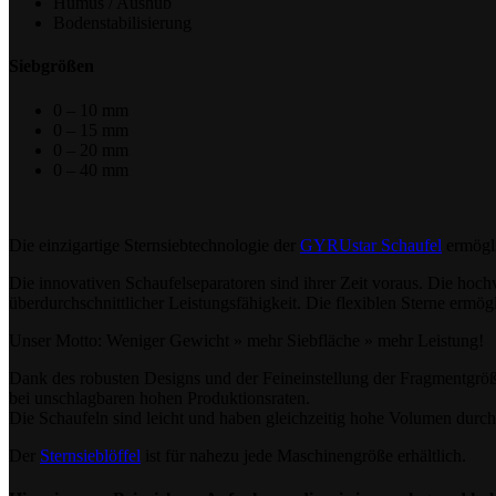
Humus / Aushub
Bodenstabilisierung
Siebgrößen
0 – 10 mm
0 – 15 mm
0 – 20 mm
0 – 40 mm
Die einzigartige Sternsiebtechnologie der
GYRUstar Schaufel
ermögli
Die innovativen Schaufelseparatoren sind ihrer Zeit voraus. Die ho
überdurchschnittlicher Leistungsfähigkeit. Die flexiblen Sterne ermö
Unser Motto: Weniger Gewicht » mehr Siebfläche » mehr Leistung!
Dank des robusten Designs und der Feineinstellung der Fragmentgröße
bei unschlagbaren hohen Produktionsraten.
Die Schaufeln sind leicht und haben gleichzeitig hohe Volumen durc
Der
Sternsieblöffel
ist für nahezu jede Maschinengröße erhältlich.