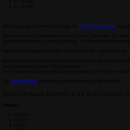
0 – 20 mm
0 – 40 mm
Die einzigartige Sternsiebtechnologie der
GYRUstar Schaufel
ermögli
Die innovativen Schaufelseparatoren sind ihrer Zeit voraus. Die ho
überdurchschnittlicher Leistungsfähigkeit. Die flexiblen Sterne ermö
Unser Motto: Weniger Gewicht » mehr Siebfläche » mehr Leistung!
Dank des robusten Designs und der Feineinstellung der Fragmentgröße
bei unschlagbaren hohen Produktionsraten.
Die Schaufeln sind leicht und haben gleichzeitig hohe Volumen durc
Der
Sternsieblöffel
ist für nahezu jede Maschinengröße erhältlich.
HIER EIN PAAR BEISPIELE AN AUFNAHMEN 
Oilquick
OQ45-5
OQ60-5
OQ65