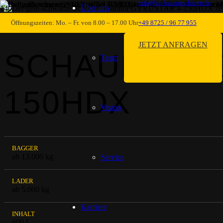
info@nb-baumaschinen.de
Über uns
SIEBLÖFFEL & SCHAUFELSEPARATOREN
Öffnungszeiten: Mo. – Fr. von 8.00 – 17.00 Uhr
+49 8725 / 96 77 955
JETZT ANFRAGEN
SCHAUFELSE
Team
150HDX
Vision
BAGGER
ab 13.000 kg
Service
LADER
ab 5.000 kg
Karriere
INHALT
600 L