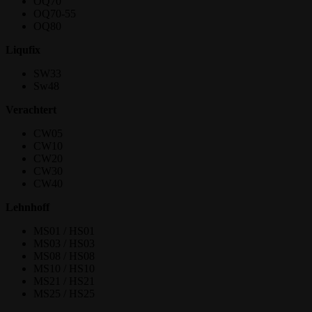
OQ70
OQ70-55
OQ80
Liqufix
SW33
Sw48
Verachtert
CW05
CW10
CW20
CW30
CW40
Lehnhoff
MS01 / HS01
MS03 / HS03
MS08 / HS08
MS10 / HS10
MS21 / HS21
MS25 / HS25