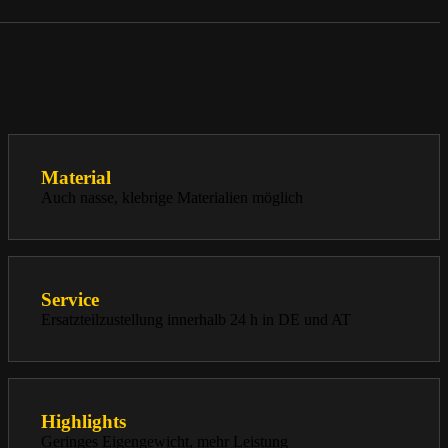
Material
Auch nasse, klebrige Materialien möglich
Service
Ersatzteilzustellung innerhalb 24 h in DE und AT
Highlights
Geringes Eigengewicht, mehr Leistung