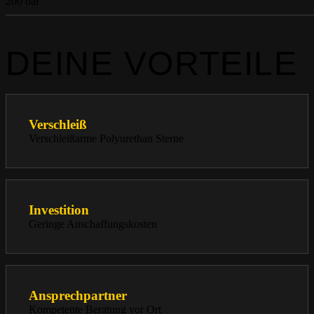
200 bar
DEINE VORTEILE
Verschleiß
Verschleißarme Polyurethan Sterne
Investition
Geringe Anschaffungskosten
Ansprechpartner
Kompetente Beratung vor Ort