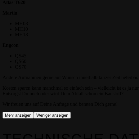
Atlas T620
Martin
MH03
MH10
MH18
Engcon
QS45
QS60
QS70
Andere Aufnahmen gerne auf Wunsch innerhalb kurzer Zeit lieferbar.
Kosten sparen kann manchmal so einfach sein – vielleicht ist es ja nu
Entsorgst Du noch oder wird Dein Abfall schon ein Baustoff?
Wir freuen uns auf Deine Anfrage und beraten Dich gerne!
Mehr anzeigen
Weniger anzeigen