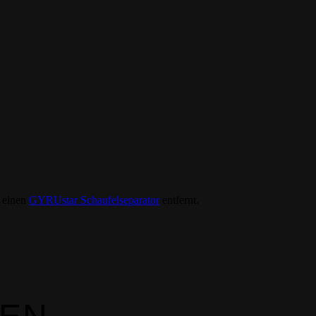
r einen
GYRUstar Schaufelseparator
entfernt.