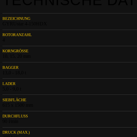
TECHNISCHE DA
BEZEICHNUNG
GYRUstar 4-150HDX
ROTORANZAHL
4
KORNGRÖSSE
10, 15, 20 mm
BAGGER
13,0 - 18,0 t
LADER
5,0 - 9,0 t
SIEBFLÄCHE
615 x 1500 mm
DURCHFLUSS
90 l/min
DRUCK (MAX.)