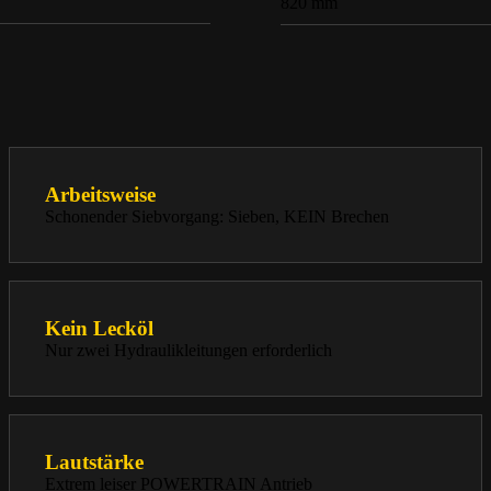
820 mm
Arbeitsweise
Schonender Siebvorgang: Sieben, KEIN Brechen
Kein Lecköl
Nur zwei Hydraulikleitungen erforderlich
Lautstärke
Extrem leiser POWERTRAIN Antrieb