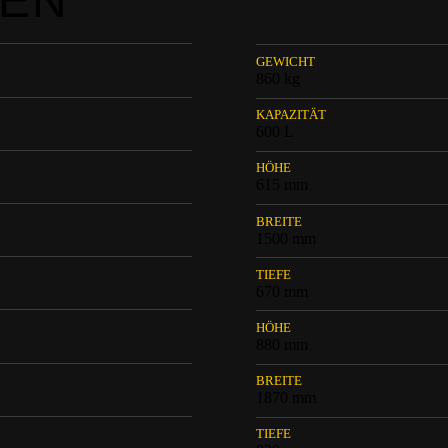
TEN
GEWICHT
860 kg
KAPAZITÄT
600 L
HÖHE
615 mm
BREITE
1500 mm
TIEFE
670 mm
HÖHE
880 mm
BREITE
1870 mm
TIEFE