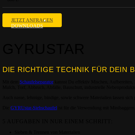
JETZT ANFRAGEN
DOWNLOADS
GYRUSTAR
DIE RICHTIGE TECHNIK FÜR DEI
Mit dem
Schaufelseparator
kannst Du effektiv Mischen, Aufbereiten, 
Mulch, Torf, Abbruch, Abfälle, Bauschutt, industrielle Nebenprodukte
Auch nasse, lehmige, bindige, sowie schwere Materialien lassen s
Die
GYRUstar-Siebschaufel
ist für die Verwendung mit Minibaggern
5 AUFGABEN IN NUR EINEM SCHRITT:
Sieben & Trennen von Materialien