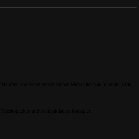
r Belüften von vielen verschiedenen Materialien wie Schmutz, Erde,
 Teleskopladern und Kompaktladern konzipiert.