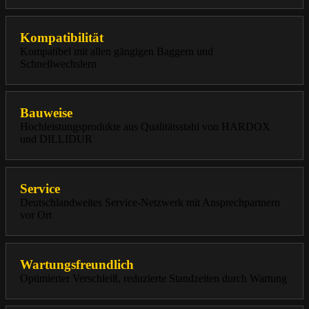
Kompatibilität
Kompatibel mit allen gängigen Baggern und
Schnellwechslern
Bauweise
Hochleistungsprodukte aus Qualitätsstahl von HARDOX
und DILLIDUR
Service
Deutschlandweites Service-Netzwerk mit Ansprechpartnern
vor Ort
Wartungsfreundlich
Optimierter Verschleiß, reduzierte Standzeiten durch Wartung