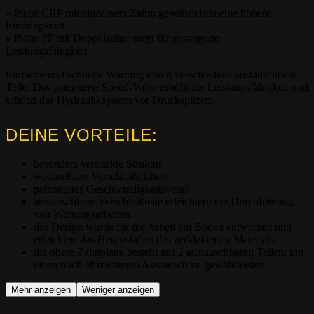
» Platte CRP mit einzelnem Zahn: gewährleistet eine höhere
Eindringkraft
» Platte PP mit Doppelzahn: sorgt für gesteigerte
Leistungsfähigkeit
Einfache und schnelle Wartung durch verschiedene austauschbare
Teile. Das patentierte Speed-Valve erhöht die Leistungsfähigkeit und
schützt das Hydrauliksystem vor Druckspitzen.
DEINE VORTEILE:
besonders verstärkte Struktur
wechselbare Verschleißplatten
patentiertes Geschwindigkeitsventil
austauschbare Verschleißteile
erlei
chtern die Durchführung
von Wartungsarbeiten
das Design wurde für die Arbeit am Boden entwickelt und
erleichtert
das Herausfallen des zerkleinerten Materials
die obere Zahnplatte besteht aus 2 austauschbaren Teilen, um
einen noch effizienteren Austausch zu gewährleisten
Mehr anzeigen
Weniger anzeigen