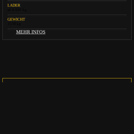
LADER
ab 8.000 kg
GEWICHT
2550 kg
MEHR INFOS
MIETVERFÜGBARK