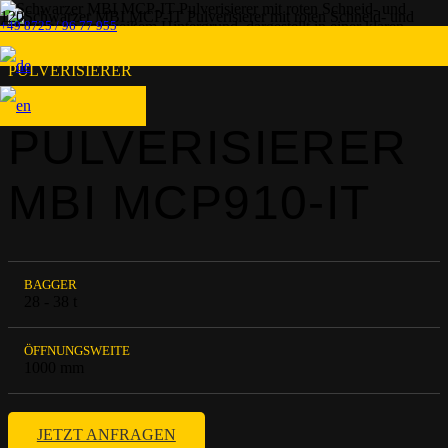
+49 8725 / 96 77 955
PULVERISIERER
PULVERISIERER
MBI MCP910-IT
BAGGER
28 - 38 t
ÖFFNUNGSWEITE
1000 mm
JETZT ANFRAGEN