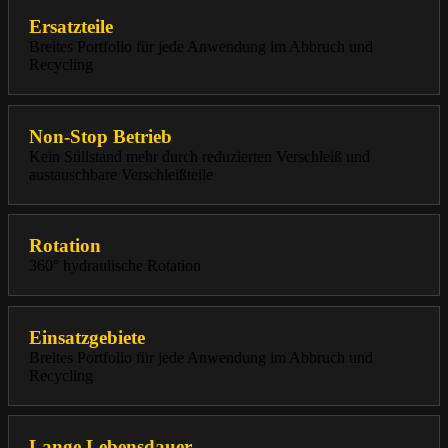
Ersatzteile
Breites Portfolio für jede Anwendung im Abbruch und
Recycling
Non-Stop Betrieb
Kein Stillstand mehr durch reduzierten Verschleiß und
austauschbare Verschleißteile
Rotation
360° hydraulische Rotation
Einsatzgebiete
Breites Portfolio für jede Anwendung im Abbruch und
Recycling
Lange Lebensdauer