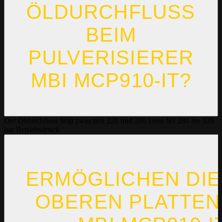
ÖLDURCHFLUSS
BEIM
PULVERISIERER
MBI MCP910-IT?
Der Öldurchfluss liegt zwischen 220 und 280 l/min bei 280 bis 320
bar Betriebsdruck.
ERMÖGLICHEN DIE
OBEREN PLATTEN