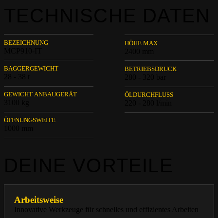
TECHNISCHE DATEN
BEZEICHNUNG
HÖHE MAX.
MCP910-IT
2400 mm
BAGGERGEWICHT
BETRIEBSDRUCK
28 - 38 t
280 - 320 bar
GEWICHT ANBAUGERÄT
ÖLDURCHFLUSS
3100 kg
220 - 280 l/min
ÖFFNUNGSWEITE
1000 mm
DEINE VORTEILE
Arbeitsweise
Innovative Werkzeuge für schnelles und effizientes Arbeiten