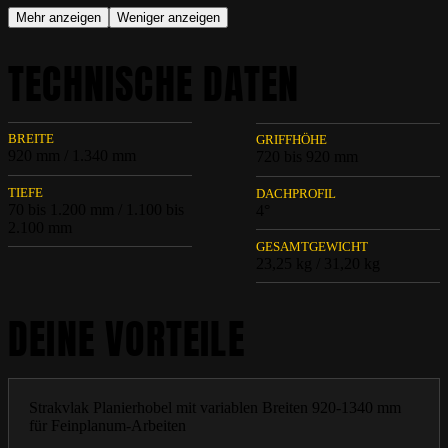
Mehr anzeigen
Weniger anzeigen
TECHNISCHE DATEN
BREITE
GRIFFHÖHE
920 mm / 1.340 mm
720 bis 920 mm
TIEFE
DACHPROFIL
70 bis 1.200 mm / 1.100 bis
4°
2.100 mm
GESAMTGEWICHT
23,25 kg / 31,20 kg
DEINE VORTEILE
Strakvlak Planierhobel mit variablen Breiten 920-1340 mm
für Feinplanum-Arbeiten