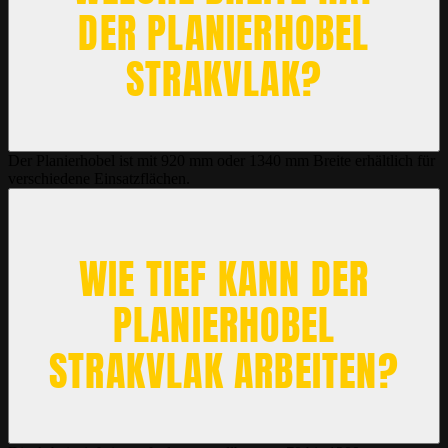
DER PLANIERHOBEL
STRAKVLAK?
Der Planierhobel ist mit 920 mm oder 1340 mm Breite erhältlich für
verschiedene Einsatzflächen.
WIE TIEF KANN DER
PLANIERHOBEL
STRAKVLAK ARBEITEN?