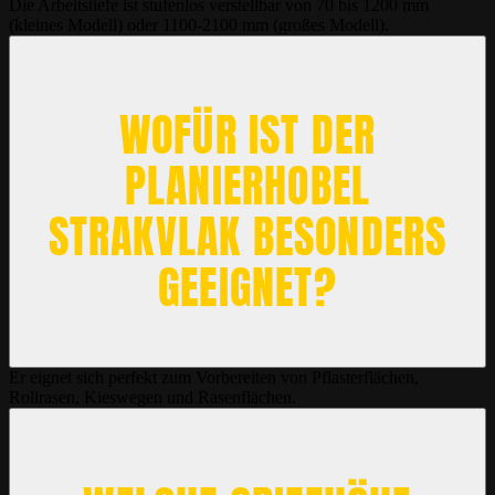
Die Arbeitstiefe ist stufenlos verstellbar von 70 bis 1200 mm
(kleines Modell) oder 1100-2100 mm (großes Modell).
WOFÜR IST DER
PLANIERHOBEL
STRAKVLAK BESONDERS
GEEIGNET?
Er eignet sich perfekt zum Vorbereiten von Pflasterflächen,
Rollrasen, Kieswegen und Rasenflächen.