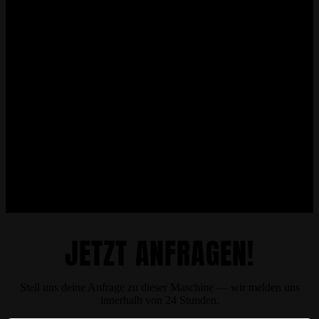
JETZT ANFRAGEN!
Stell uns deine Anfrage zu dieser Maschine — wir melden uns
innerhalb von 24 Stunden.