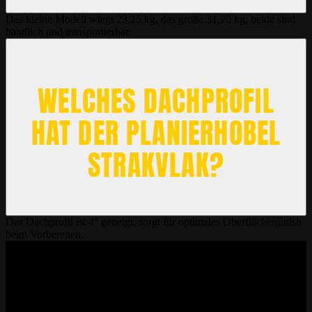
Das kleine Modell wiegt 23,25 kg, das große 31,20 kg, beide sind
handlich und transportierbar.
WELCHES DACHPROFIL
HAT DER PLANIERHOBEL
STRAKVLAK?
Das Dachprofil ist 4° geneigt, sorgt für optimales Oberflächenfinish
beim Vorbereiten.