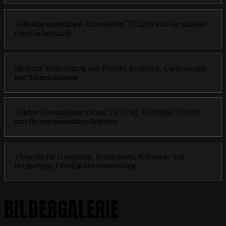
Stufenlos einstellbare Arbeitstiefen 70-1200 mm für präzises
Oberflächenfinish
Ideal zur Vorbereitung von Pflaster, Rollrasen, Gartenwegen
und Materialbahnen
Leichte Konstruktion mit nur 23-31 kg, Griffhöhe 720-920
mm für ergonomisches Arbeiten
Vielseitig für Grasplätze, Sandbahnen, Kieswege und
hochwertige Oberflächenvorbereitung
BILDERGALERIE