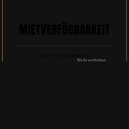
MIETVERFÜGBARKEIT
Mietpark Süd (Eggenfelden)
Nicht verfügbar
Mietpark Nord (Hanstedt)
Nicht verfügbar