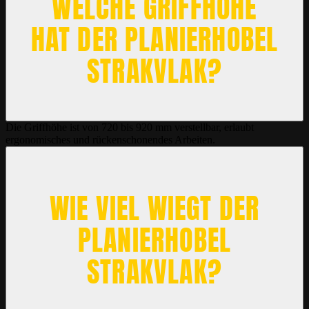
WELCHE GRIFFHÖHE
HAT DER PLANIERHOBEL
STRAKVLAK?
Die Griffhöhe ist von 720 bis 920 mm verstellbar, erlaubt
ergonomisches und rückenschonendes Arbeiten.
WIE VIEL WIEGT DER
PLANIERHOBEL
STRAKVLAK?