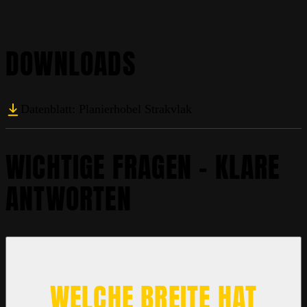
DOWNLOADS
Datenblatt: Planierhobel Strakvlak
WICHTIGE FRAGEN – KLARE
ANTWORTEN
WELCHE BREITE HAT