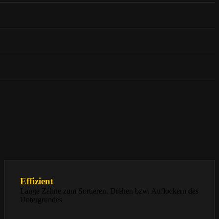
Effizient
Lange Zähne zum Sortieren, Drehen bzw. Auflockern des
Untergrundes