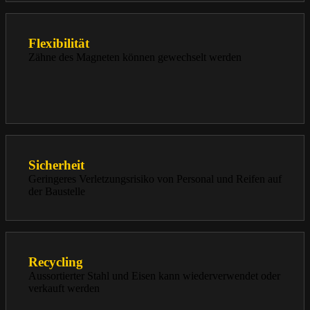
Flexibilität
Zähne des Magneten können gewechselt werden
Sicherheit
Geringeres Verletzungsrisiko von Personal und Reifen auf
der Baustelle
Recycling
Aussortierter Stahl und Eisen kann wiederverwendet oder
verkauft werden