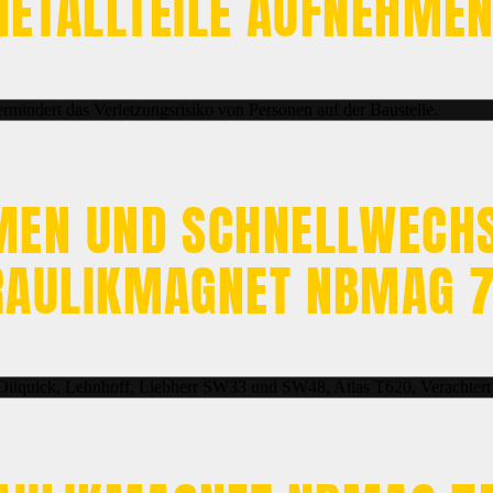
ETALLTEILE AUFNEHME
ermindert das Verletzungsrisiko von Personen auf der Baustelle.
MEN UND SCHNELLWECHS
RAULIKMAGNET NBMAG 7
Oilquick, Lehnhoff, Liebherr SW33 und SW48, Atlas T620, Verachtert 