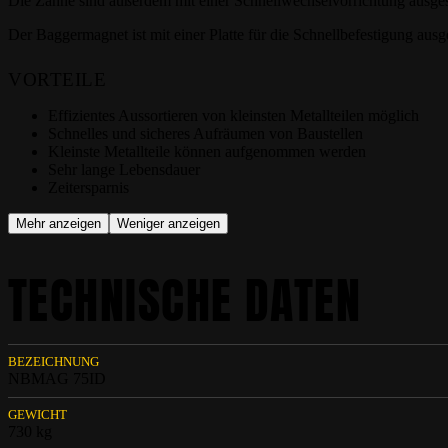
Die Zähne sind außerdem mit einer Schnellwechselvorrichtung ausgest
Der Baggermagnet ist mit einer Platte für die Schnellbefestigung ausge
VORTEILE
Effizientes Aussortieren von kleinsten Metallteilen möglich
Schnelles und sicheres Aufräumen von Baustellen
Kleinste Metallteile können aufgenommen werden
Sehr lange Lebensdauer
Zeitersparnis
Mehr anzeigen
Weniger anzeigen
TECHNISCHE DATEN
BEZEICHNUNG
NBMAG 75ID
GEWICHT
730 kg