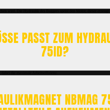
eben wird. Die Hydraulik des Baggers speist den Motor, dieser erzeugt 
SSE PASST ZUM HYDRAU
5ID?
 dabei die maximale Arbeitseffizienz.
AULIKMAGNET NBMAG 75