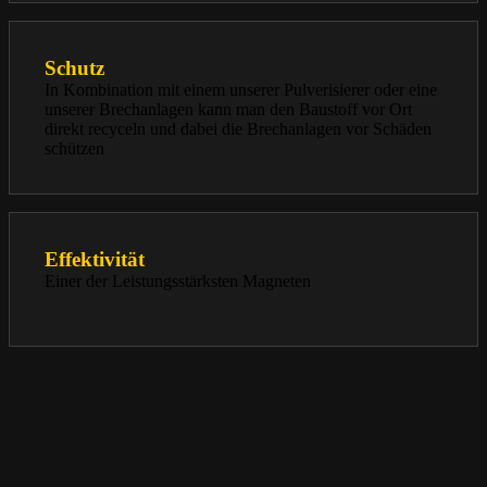
Schutz
In Kombination mit einem unserer Pulverisierer oder eine
unserer Brechanlagen kann man den Baustoff vor Ort
direkt recyceln und dabei die Brechanlagen vor Schäden
schützen
Effektivität
Einer der Leistungsstärksten Magneten