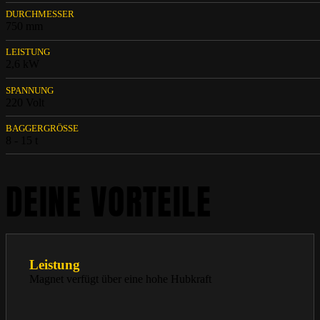
DURCHMESSER
750 mm
LEISTUNG
2,6 kW
SPANNUNG
220 Volt
BAGGERGRÖSSE
8 - 15 t
DEINE VORTEILE
Leistung
Magnet verfügt über eine hohe Hubkraft