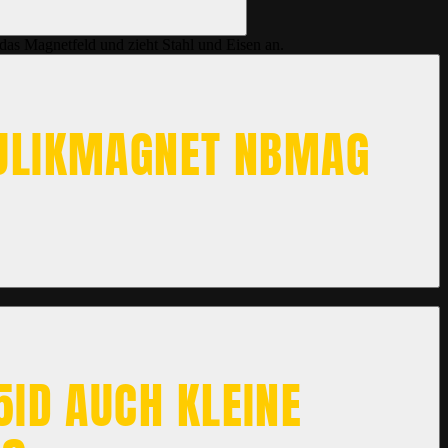
das Magnetfeld und zieht Stahl und Eisen an.
LIKMAGNET NBMAG 7
ID AUCH KLEINE