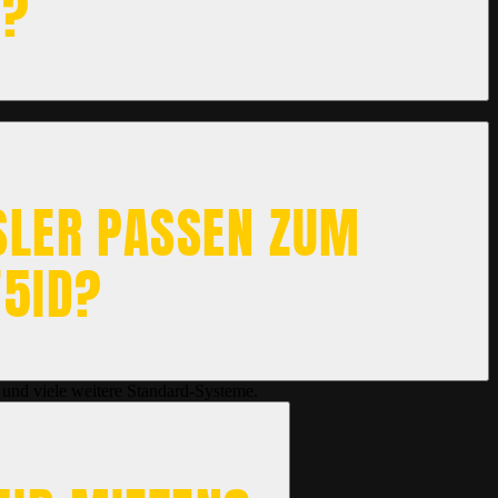
N?
LER PASSEN ZUM
5ID?
und viele weitere Standard-Systeme.