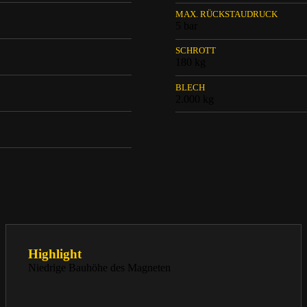
MAX. RÜCKSTAUDRUCK
5 bar
SCHROTT
180 kg
BLECH
2.000 kg
Highlight
Niedrige Bauhöhe des Magneten