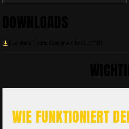
DOWNLOADS
Datenblatt: Hydraulikmagnet NBMAG 75ID
WICHTI
WIE FUNKTIONIERT D