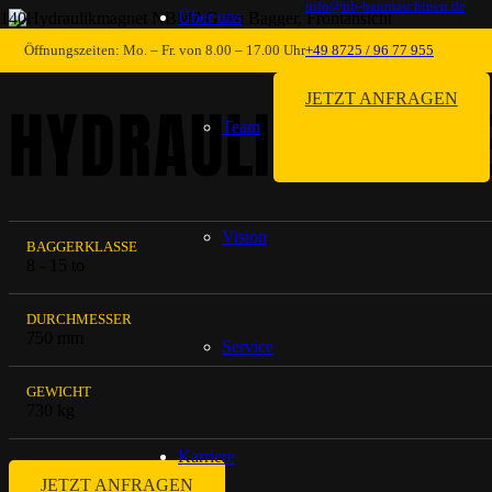
info@nb-baumaschinen.de
Über uns
HYDRAULIKMAGNETEN
Öffnungszeiten: Mo. – Fr. von 8.00 – 17.00 Uhr
+49 8725 / 96 77 955
JETZT ANFRAGEN
HYDRAULIKMAGNE
Team
Vision
BAGGERKLASSE
8 - 15 to
DURCHMESSER
750 mm
Service
GEWICHT
730 kg
Karriere
JETZT ANFRAGEN