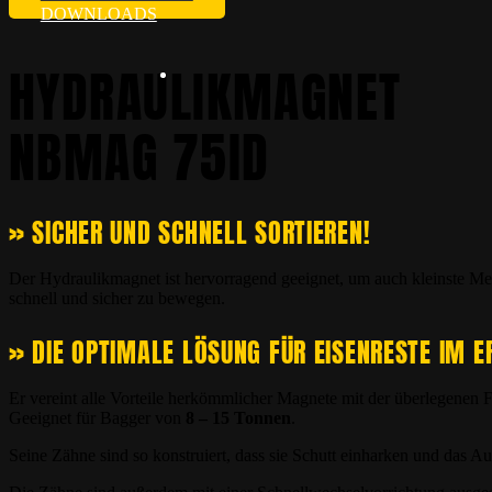
DOWNLOADS
HYDRAULIKMAGNET
NBMAG 75ID
» SICHER UND SCHNELL SORTIEREN!
Der Hydraulikmagnet ist hervorragend geeignet, um auch kleinste Me
schnell und sicher zu bewegen.
» DIE OPTIMALE LÖSUNG FÜR EISENRESTE IM E
Er vereint alle Vorteile herkömmlicher Magnete mit der überlegenen F
Geeignet für Bagger von
8 – 15 Tonnen
.
Seine Zähne sind so konstruiert, dass sie Schutt einharken und das Aus