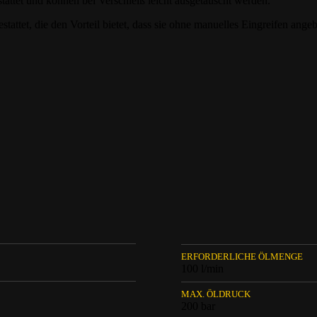
attet und können bei Verschleiß leicht ausgetauscht werden.
stattet, die den Vorteil bietet, dass sie ohne manuelles Eingreifen ang
ERFORDERLICHE ÖLMENGE
100 l/min
MAX. ÖLDRUCK
200 bar