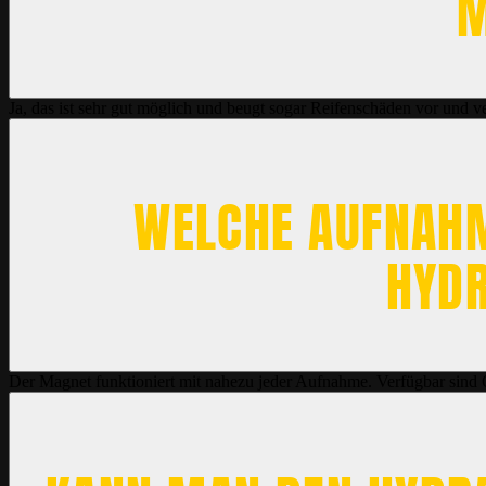
M
Ja, das ist sehr gut möglich und beugt sogar Reifenschäden vor und v
WELCHE AUFNAH
HYD
Der Magnet funktioniert mit nahezu jeder Aufnahme. Verfügbar sind 