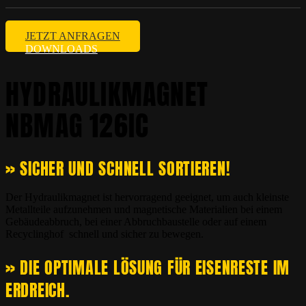
JETZT ANFRAGEN
DOWNLOADS
HYDRAULIKMAGNET
NBMAG 126IC
» SICHER UND SCHNELL SORTIEREN!
Der Hydraulikmagnet ist hervorragend geeignet, um auch kleinste
Metallteile aufzunehmen und magnetische Materialien bei einem
Gebäudeabbruch, bei einer Abbruchbaustelle oder auf einem
Recyclinghof schnell und sicher zu bewegen.
» DIE OPTIMALE LÖSUNG FÜR EISENRESTE IM
ERDREICH.