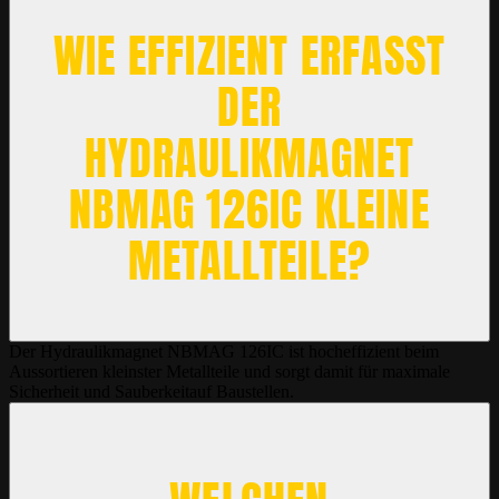
WIE EFFIZIENT ERFASST
DER
HYDRAULIKMAGNET
NBMAG 126IC KLEINE
METALLTEILE?
Der Hydraulikmagnet NBMAG 126IC ist hocheffizient beim
Aussortieren kleinster Metallteile und sorgt damit für maximale
Sicherheit und Sauberkeitauf Baustellen.