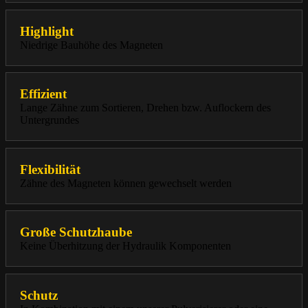
Highlight
Niedrige Bauhöhe des Magneten
Effizient
Lange Zähne zum Sortieren, Drehen bzw. Auflockern des
Untergrundes
Flexibilität
Zähne des Magneten können gewechselt werden
Große Schutzhaube
Keine Überhitzung der Hydraulik Komponenten
Schutz