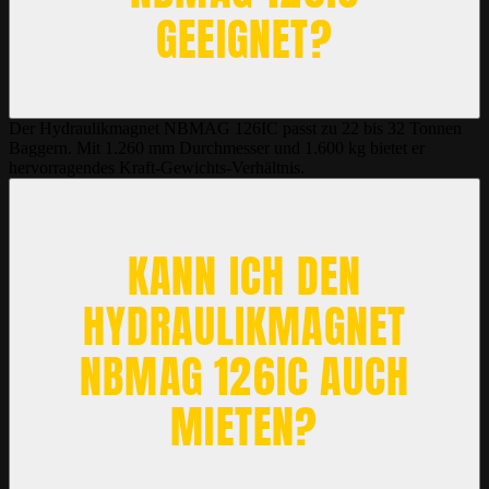
EEIGNET?
Der Hydraulikmagnet NBMAG 126IC passt zu 22 bis 32 Tonnen
Baggern. Mit 1.260 mm Durchmesser und 1.600 kg bietet er
hervorragendes Kraft-Gewichts-Verhältnis.
KANN ICH DEN
HYDRAULIKMAGNET
NBMAG 126IC AUCH
MIETEN?