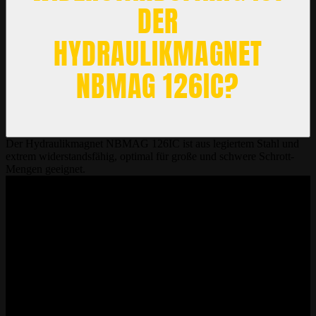
DER
HYDRAULIKMAGNET
NBMAG 126IC?
Der Hydraulikmagnet NBMAG 126IC ist aus legiertem Stahl und
extrem widerstandsfähig, optimal für große und schwere Schrott-
Mengen geeignet.