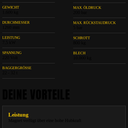
GEWICHT
MAX. ÖLDRUCK
1.600 kg
200 bar
DURCHMESSER
MAX. RÜCKSTAUDRUCK
1260 mm
5 bar
LEISTUNG
SCHROTT
7,5 kW
800 kg
SPANNUNG
BLECH
220 Volt
10.000 kg
BAGGERGRÖSSE
22 - 32 t
DEINE VORTEILE
Leistung
Magnet verfügt über eine hohe Hubkraft