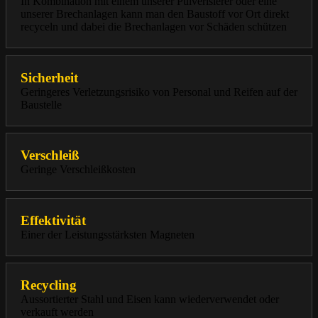
In Kombination mit einem unserer Pulverisierer oder eine
unserer Brechanlagen kann man den Baustoff vor Ort direkt
recyceln und dabei die Brechanlagen vor Schäden schützen
Sicherheit
Geringeres Verletzungsrisiko von Personal und Reifen auf der
Baustelle
Verschleiß
Geringe Verschleißkosten
Effektivität
Einer der Leistungsstärksten Magneten
Recycling
Aussortierter Stahl und Eisen kann wiederverwendet oder
verkauft werden