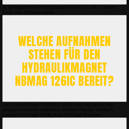
Ja, du kannst den Hydraulikmagnet NBMAG 126IC in unserer
Nord- oder Südfiliale mieten.
WELCHE AUFNAHMEN
STEHEN FÜR DEN
HYDRAULIKMAGNET
NBMAG 126IC BEREIT?
Der Hydraulikmagnet NBMAG 126IC wird mit nahezu jeder
gängigen Aufnahme angeboten, darunter Oilquick, Lehnhoff,
Liebherr SW33 und SW48, Atlas T620 und Verachtert.