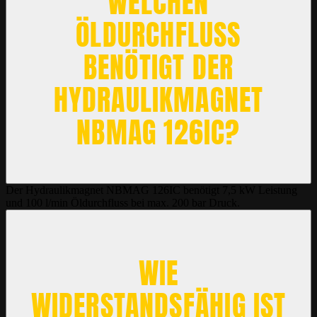
WELCHEN
ÖLDURCHFLUSS
BENÖTIGT DER
HYDRAULIKMAGNET
NBMAG 126IC?
Der Hydraulikmagnet NBMAG 126IC benötigt 7,5 kW Leistung
und 100 l/min Öldurchfluss bei max. 200 bar Druck.
WIE
WIDERSTANDSFÄHIG IST