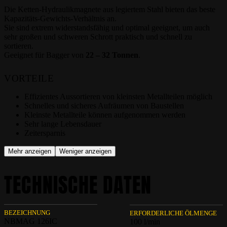
Die Ketten-Hydraulikmagnete aus legiertem Stahl bieten das beste
Kapazitäts-Gewichts-Verhältnis an.
Sie sind extrem widerstandsfähig und optimal geeignet, um auch
sehr großen und schweren Schrott praktisch und schnell zu
sortieren.
Geeignet für Bagger von
22 – 32 Tonnen
.
VORTEILE
Effizientes Aussortieren von kleinsten Metallteilen möglich
Schnelles und sicheres Aufräumen von Baustellen
Kleinste Metallteile können aufgenommen werden
Sehr lange Lebensdauer
Zeitersparnis
Mehr anzeigen
Weniger anzeigen
TECHNISCHE DATEN
BEZEICHNUNG
ERFORDERLICHE ÖLMENGE
NBMAG 126IC
100 l/min