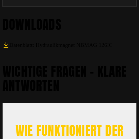
DOWNLOADS
Datenblatt: Hydraulikmagnet NBMAG 126IC
WICHTIGE FRAGEN – KLARE
ANTWORTEN
WIE FUNKTIONIERT DER