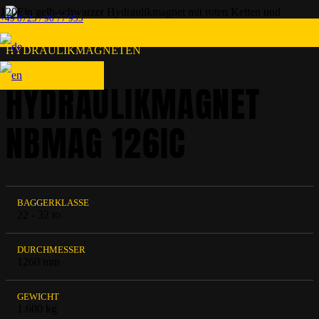
+49 8725 / 96 77 955
HYDRAULIKMAGNETEN
HYDRAULIKMAGNET
NBMAG 126IC
BAGGERKLASSE
22 - 32 to
DURCHMESSER
1260 mm
GEWICHT
1.600 kg