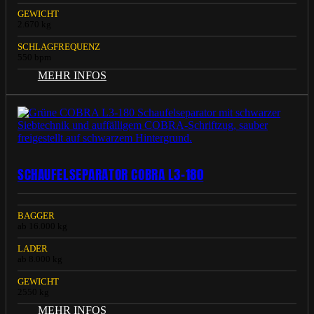
GEWICHT
2.670 kg
SCHLAGFREQUENZ
550 bpm
MEHR INFOS
SCHAUFELSEPARATOR COBRA L3-180
BAGGER
ab 16.000 kg
LADER
ab 8.000 kg
GEWICHT
2550 kg
MEHR INFOS