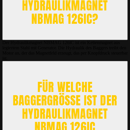
HYDRAULIKMAGNET
NBMAG 126IC?
Der Hydraulikmagnet NBMAG 126IC ist ein Kettenmagnet aus
legiertem Stahl mit Generator. Die Hydraulik des Baggers treibt den
Motor an, der das Magnetfeld erzeugt, das per Knopfdruck steuerbar
ist.
FÜR WELCHE
BAGGERGRÖSSE IST DER
HYDRAULIKMAGNET N
BMAG 126IC G