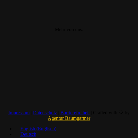
Mehr von uns:
Impressum
|
Datenschutz
|
Barrierefreiheit
| Crafted with 🤍 by
Agentur Baumgartner
English
(
Englisch
)
Deutsch