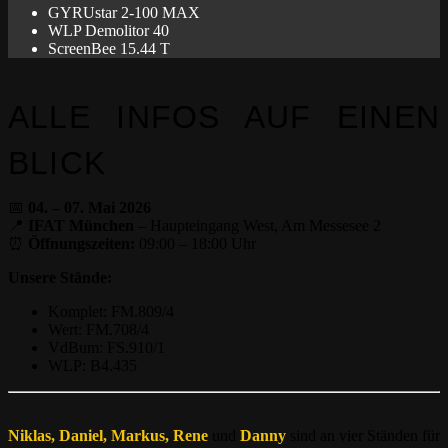
GYRUstar 2-100 MAX
WLP Demolitor 40
ScreenBee 15.44 T
ALLE INFOS AUF EINEN
BLICK
📅
04. – 07. Mai 2026
📍
IFAT München
– Haupteingang West, Am Messesee 2
⏰
Öffnungszeiten:
09:00 – 18:00 Uhr
Unsere Stände:
Komplet: FM.809/4
Wert: FM.708/4
VdBum: FS.910/1
WLP: B4.435
Niklas, Daniel, Markus,
Rene
und
Danny
sind an vier Ständen für