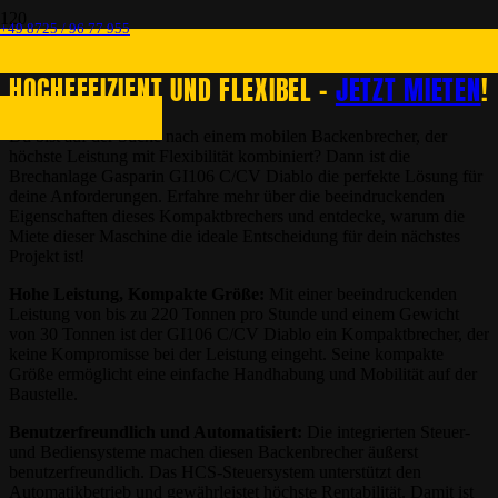
+49 8725 / 96 77 955
BRECHANLAGE GASPARIN GI106 C/CV DIABLO:
HOCHEFFIZIENT UND FLEXIBEL –
JETZT MIETEN
!
Du bist auf der Suche nach einem mobilen Backenbrecher, der
höchste Leistung mit Flexibilität kombiniert? Dann ist die
Brechanlage Gasparin GI106 C/CV Diablo die perfekte Lösung für
deine Anforderungen. Erfahre mehr über die beeindruckenden
Eigenschaften dieses Kompaktbrechers und entdecke, warum die
Miete dieser Maschine die ideale Entscheidung für dein nächstes
Projekt ist!
Hohe Leistung, Kompakte Größe:
Mit einer beeindruckenden
Leistung von bis zu 220 Tonnen pro Stunde und einem Gewicht
von 30 Tonnen ist der GI106 C/CV Diablo ein Kompaktbrecher, der
keine Kompromisse bei der Leistung eingeht. Seine kompakte
Größe ermöglicht eine einfache Handhabung und Mobilität auf der
Baustelle.
Benutzerfreundlich und Automatisiert:
Die integrierten Steuer-
und Bediensysteme machen diesen Backenbrecher äußerst
benutzerfreundlich. Das HCS-Steuersystem unterstützt den
Automatikbetrieb und gewährleistet höchste Rentabilität. Damit ist