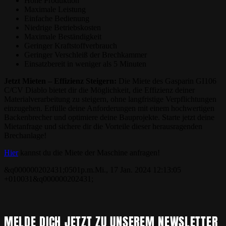
Hohe Produktion
Maximale Leistung
Einfache Bedienung
Niedrige Betriebskosten
Maximale Beständigkeit
Geringer Kraftstoffverbrauch
Geringer Verschleiß der Brechkammer
Einsatzbereit in weniger als 5 Minuten
Jetzt Mieten – Effizienz Steigern:
Die Miete des Gasparin GI106
C/CV Diablo bietet dir die Möglichkeit, die Effizienz deiner
Materialverarbeitung zu steigern, ohne langfristige Verpflichtungen
einzugehen. Erfülle deine Anforderungen mit einem hochwertigen
Backenbrecher und optimiere deine Bauprojekte. Starte jetzt deine
Mietanfrage und sichere dir die Vorteile dieser herausragenden
Brechanlage!
Hier
kannst du die Miete der Maschine anfragen!
&q000000202431;0501p.m.Mi., 17 Jan. 2024 12:13:05
+010031&q000000202431;
MELDE DICH JETZT ZU UNSEREM NEWSLETTER