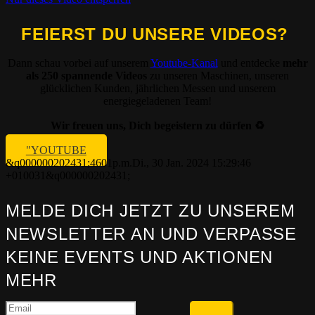
FEIERST DU UNSERE VIDEOS?
Dann schau vorbei auf unserem
Youtube-Kanal
und entdecke
mehr
als 250 spannende Videos
zu unseren Maschinen, unseren
glücklichen Kunden, jährlichen Messen und unserem
energiegeladenen Team!
Wir freuen uns, Dich begeistern zu dürfen ♻️
"YOUTUBE
&q000000202431;4601p.m.Di., 30 Jan. 2024 15:29:46
+010031&q000000202431;
MELDE DICH JETZT ZU UNSEREM
NEWSLETTER AN UND VERPASSE
KEINE EVENTS UND AKTIONEN
MEHR