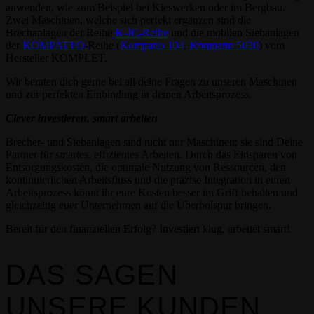
anwenden, wie zum Beispiel bei Kieswerken oder im Bergbau.
Zwei Maschinen, welche sich perfekt ergänzen sind die
Brechanlagen der Reihe
K-JC-Reihe
und die mobilen Siebanlagen
der
KOMPATTO
-Reihe (
Kompatto 104
,
Kompatto 5030
) vom
Hersteller KOMPLET.
Wir beraten dich gerne bei all deine Fragen zu unseren Maschinen
und zur perfekten Einbindung in deinen Arbeitsprozess.
Clever investieren, smart arbeiten
Brecher- und Siebanlagen sind nicht nur Maschinen; sie sind Deine
Partner für smartes, effizientes Arbeiten. Durch das Einsparen von
Entsorgungskosten, die optimale Nutzung von Ressourcen, den
kontinuierlichen Arbeitsfluss und die präzise Integration in euren
Arbeitsprozess könnt ihr eure Kosten besser im Griff behalten und
gleichzeitig euer Unternehmen auf die Überholspur bringen.
Bereit für den finanziellen Erfolg? Investiert klug, arbeitet smart!
DAS SAGEN
UNSERE KUNDEN