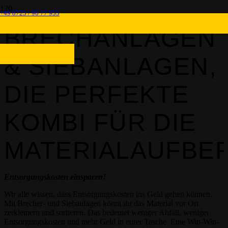
+49 8725 / 96 77 955
BRECHANLAGEN
& SIEBANLAGEN,
DIE PERFEKTE
KOMBI FÜR DIE
MATERIALAUFBE
Entsorgungskosten einsparen!
Wir alle wissen, dass Entsorgungskosten ins Geld gehen können.
Mit Brecher- und Siebanlagen könnt ihr das Material vor Ort
zerkleinern und sortieren. Das bedeutet weniger Abfall, weniger
Entsorgungskosten und mehr Geld in eurer Tasche. Eine Win-Win-