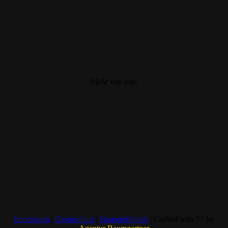
Mehr von uns:
Impressum
|
Datenschutz
|
Barrierefreiheit
| Crafted with 🤍 by