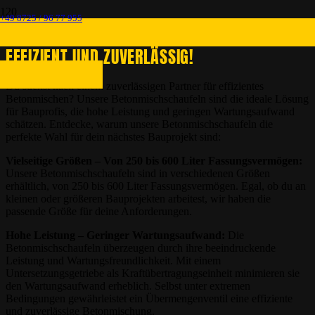
+49 8725 / 96 77 955
BETONMISCHSCHAUFELN
: LEISTUNGSSTARK,
EFFIZIENT UND ZUVERLÄSSIG!
Du suchst nach einem zuverlässigen Partner für effizientes
Betonmischen? Unsere Betonmischschaufeln sind die ideale Lösung
für Bauprofis, die hohe Leistung und geringen Wartungsaufwand
schätzen. Entdecke, warum unsere Betonmischschaufeln die
perfekte Wahl für dein nächstes Bauprojekt sind:
Vielseitige Größen – Von 250 bis 600 Liter Fassungsvermögen:
Unsere Betonmischschaufeln sind in verschiedenen Größen
erhältlich, von 250 bis 600 Liter Fassungsvermögen. Egal, ob du an
kleinen oder größeren Bauprojekten arbeitest, wir haben die
passende Größe für deine Anforderungen.
Hohe Leistung – Geringer Wartungsaufwand:
Die
Betonmischschaufeln überzeugen durch ihre beeindruckende
Leistung und Wartungsfreundlichkeit. Mit einem
Untersetzungsgetriebe als Kraftübertragungseinheit minimieren sie
den Wartungsaufwand erheblich. Selbst unter extremen
Bedingungen gewährleistet ein Übermengenventil eine effiziente
und zuverlässige Betonmischung.