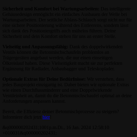
Sicherheit und Komfort bei Wartungsarbeiten:
Das intelligente
Gehäusedesign ermöglicht ein einfaches Ausbauen der Welle bei
Wartungsarbeiten. Der seitliche Ablass-Schlauch sorgt nicht nur für
eine sichere Positionierung während des Entleerens, sondern lässt
sich dank des Positioniergriffs auch mühelos führen. Deine
Sicherheit und dein Komfort stehen für uns an erster Stelle.
Vielseitig und Anpassungsfähig:
Dank des doppelwirkenden
Ventils können die Betonmischschaufeln problemlos an
Trägergeräten angebaut werden, die nur einen einseitigen
Ölkreislauf haben. Diese Vielseitigkeit macht sie zur perfekten
Ergänzung für Radlader, Anbaubagger und Teleskoplader.
Optionale Extras für Deine Bedürfnisse:
Wir verstehen, dass
jedes Bauprojekt einzigartig ist. Daher bieten wir optionale Extras
wie einen Durchflussminderer und eine Doppelwirkende
Ventileinheit an, damit du die Betonmischschaufel optimal an deine
Anforderungen anpassen kannst.
Bereit, die Effizienz deiner Betonmischprozesse zu steigern?
Informiere dich jetzt
hier
!
&q000000202431;1001p.m.Di., 16 Jan. 2024 12:58:10
+010031&q000000202431;