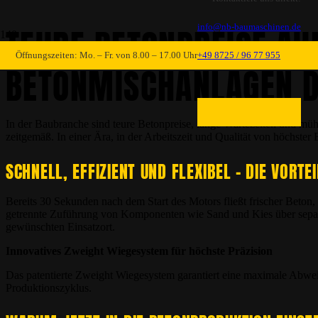
TEURE BETONPREISE AU
info@nb-baumaschinen.de
Öffnungszeiten: Mo. – Fr. von 8.00 – 17.00 Uhr
+49 8725 / 96 77 955
BETONMISCHANLAGEN D
In der Baubranche sind teure Betonpreise, lange Wartezeiten und mühs
zeitgemäß. In einer Ära, in der Arbeitszeit und Qualität von höchst
SCHNELL, EFFIZIENT UND FLEXIBEL – DIE VORTE
Bereits 30 Sekunden nach dem Start des Motors fließt frischer Bet
getrennte Zuführung von Komponenten wie Sand und Kies über separ
gewünschten Einsatzort.
Innovatives Zweight Wiegesystem für höchste Präzision
Das patentierte Zweight Wiegesystem garantiert eine maximale Abweic
Produktionszyklus.