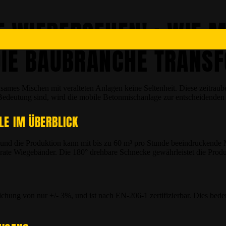
F WIEDERSEHEN! : WIE M
IE BAUBRANCHE TRANS
ames Mischen mit veralteten Anlagen keine Seltenheit. Diese zeitraube
er Bedeutung sind, wird die mobile Betonmischanlage zur entscheidende
ILE IM ÜBERBLICK
on, und die Produktion kann mit bis zu 60 m³ pro Stunde beeindrucken
ate Wiegebänder. Die 180° drehbare Schnecke gewährleistet die Prod
hung von nur +/- 3%, und ist nach EN-206-1 zertifizierbar. Dies bede