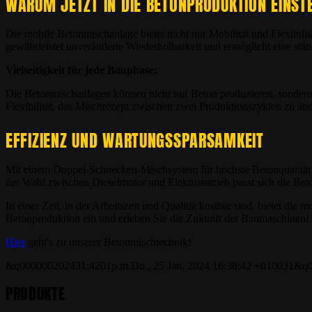
WARUM JETZT IN DIE BETONPRODUKTION EINST
Die mobile Betonmischanlage bietet nicht nur Mobilität und Flexibili
gewährleistet unveränderte Wiederholbarkeit und ermöglicht eine stä
Vielseitigkeit für jede Bauphase:
Die Betonmischanlagen können nicht nur Beton produzieren, sondern a
Flexibilität, das Mischrezept zwischen zwei Produktionszyklen zu änd
EFFIZIENZ UND WARTUNGSSPARSAMKEIT
Mit einem Doppel-Schnecken-Mischsystem für höchste Betonqualität b
der Wahl zwischen Dieselmotor und Elektroantrieb passt sich die Be
In einer Zeit, in der Arbeitszeit und Qualität kostbar sind, bietet di
Betonproduktion ein und erleben Sie die Zukunft der Baumaschinen!
Hier
geht's zu unserer Betonmischtechnik!
&q000000202431;4201p.m.Do., 25 Jan. 2024 16:38:42 +010031&q
PRODUKTE