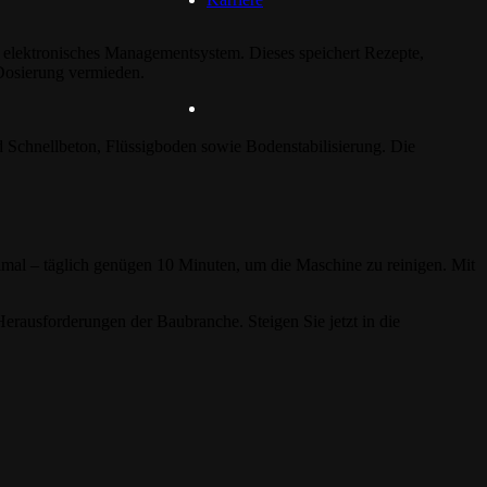
in elektronisches Managementsystem. Dieses speichert Rezepte,
 Dosierung vermieden.
d Schnellbeton, Flüssigboden sowie Bodenstabilisierung. Die
mal – täglich genügen 10 Minuten, um die Maschine zu reinigen. Mit
 Herausforderungen der Baubranche. Steigen Sie jetzt in die