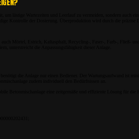
EIGEN?
tät, um lästige Wartezeiten und Leerlauf zu vermeiden, sondern auch e
ndige Kontrolle der Dosierung. Überproduktion wird durch die präzise
uch Mörtel, Estrich, Kaltasphalt, Recycling-, Faser-, Farb-, Fließ- un
ern, unterstreicht die Anpassungsfähigkeit dieser Anlage.
enötigt die Anlage nur einen Bediener. Der Wartungsaufwand ist mini
tonmischanlage zudem individuell den Bedürfnissen an.
e mobile Betonmischanlage eine zeitgemäße und effiziente Lösung für die
000000202431;