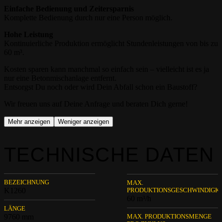
Einfache Bedienung und Zeitersparnis
Komplette Bedienung durch nur eine Person möglich.
Hohe Leistung
Kontinuierliche Produktion ermöglicht Stundenleistungen von bis zu
60 m³.
Kosten sparen kann manchmal so einfach sein – vielleicht ist es ja
nur eine Betonmischanlage entfernt.
Entsorgst Du noch oder wird Dein Abfall schon ein Baustoff?
Wir freuen uns auf Deine Anfrage und beraten Dich gerne!
Mehr anzeigen
Weniger anzeigen
TECHNISCHE DATEN
BEZEICHNUNG
MAX.
K1260
PRODUKTIONSGESCHWINDIGKE
60 m³/h
LÄNGE
9760 mm
MAX. PRODUKTIONSMENGE