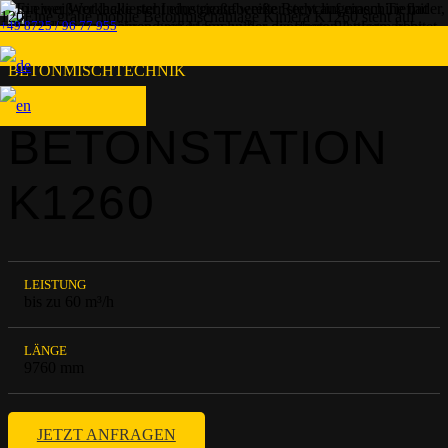
+49 8725 / 96 77 955
BETONMISCHTECHNIK
BETONSTATION
K1260
LEISTUNG
bis zu 60 m³/h
LÄNGE
9760 mm
JETZT ANFRAGEN