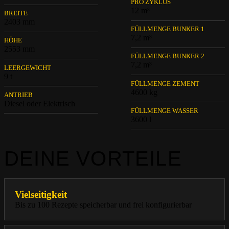
PRO ZYKLUS
12 m³
BREITE
2403 mm
FÜLLMENGE BUNKER 1
7,2 m³
HÖHE
2553 mm
FÜLLMENGE BUNKER 2
7,2 m³
LEERGEWICHT
9 t
FÜLLMENGE ZEMENT
4600 kg
ANTRIEB
Diesel oder Elektrisch
FÜLLMENGE WASSER
3600 l
DEINE VORTEILE
Vielseitigkeit
Bis zu 100 Rezepte speicherbar und frei konfigurierbar