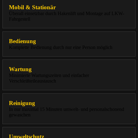
Mobil & Stationär
Überall einsetzbar durch Hakenlift und Montage auf LKW-
Fahrgestell
Bedienung
Komplette Bedienung durch nur eine Person möglich
Wartung
Minimierte Wartungszeiten und einfacher
Verschleißteileaustausch
Reinigung
In nur maximal 15 Minuten umwelt- und personalschonend
gewaschen
Umweltschutz