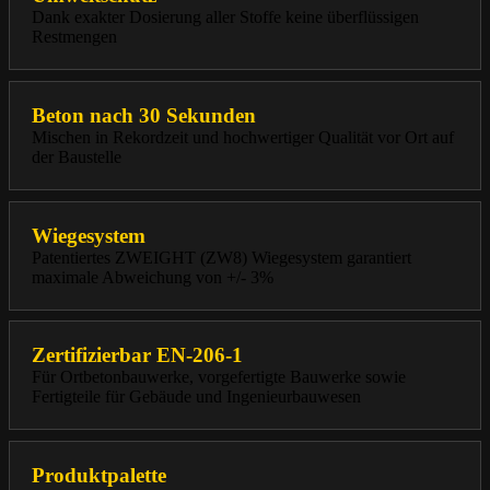
Dank exakter Dosierung aller Stoffe keine überflüssigen
Restmengen
Beton nach 30 Sekunden
Mischen in Rekordzeit und hochwertiger Qualität vor Ort auf
der Baustelle
Wiegesystem
Patentiertes ZWEIGHT (ZW8) Wiegesystem garantiert
maximale Abweichung von +/- 3%
Zertifizierbar EN-206-1
Für Ortbetonbauwerke, vorgefertigte Bauwerke sowie
Fertigteile für Gebäude und Ingenieurbauwesen
Produktpalette