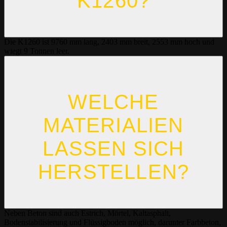
1260?
Die K1260 ist 9760 mm lang, 2403 mm breit, 2553 mm hoch und
wiegt 9 Tonnen leer.
WELCHE
MATERIALIEN
LASSEN SICH
HERSTELLEN?
Neben Beton sind auch Estrich, Mörtel, Kaltasphalt,
Bodenstabilisierung und Flüssigboden möglich, darunter Farbbeton,