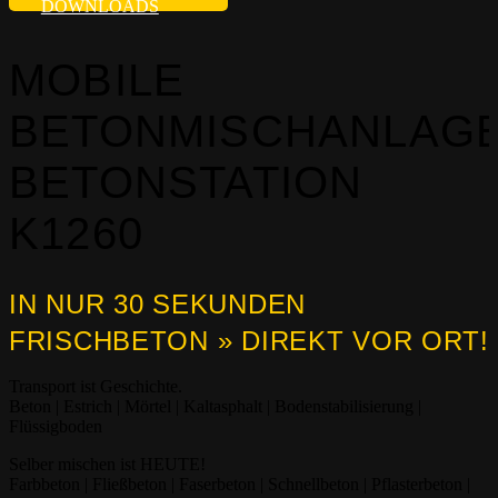
DOWNLOADS
MOBILE
BETONMISCHANLAG
BETONSTATION
K1260
IN NUR 30 SEKUNDEN
FRISCHBETON » DIREKT VOR ORT!
Transport ist Geschichte.
Beton | Estrich | Mörtel | Kaltasphalt | Bodenstabilisierung |
Flüssigboden
Selber mischen ist HEUTE!
Farbbeton | Fließbeton | Faserbeton | Schnellbeton | Pflasterbeton |