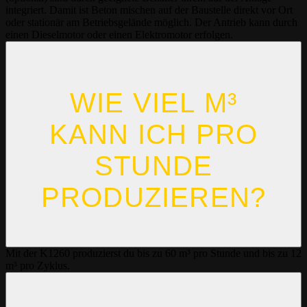
integriert. Damit ist Beton mischen auf der Baustelle direkt vor Ort
oder stationär am Betriebsgelände möglich. Der Antrieb kann durch
einen Dieselmotor oder einen Elektromotor erfolgen.
WIE VIEL M³
KANN ICH PRO
STUNDE
PRODUZIEREN?
Mit der K1260 produzierst du bis zu 60 m³ pro Stunde und bis zu 12
m³ pro Zyklus.