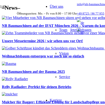
info@nb-baumaschin
Über uns
–News–
Öffnungszeiten: Mo. – Fr. von 8.00 – 17.00 Uhr
+49 8725 / 96 77 955
NB Baumaschinen auf der IFAT München 2026 – warum du komm
Team
Jetzt Anfragen
Unsere Messetermine 2026 | wir sehen uns vor Ort!
Vision
Weihnachtsbaum entsorgen war noch nie so einfach
NB Baumaschinen auf der Bauma 2025
Service
Relly Radlader: Perfekt für deinen Betriebs
Karriere
Mulcher für Bagger: Effiziente Lösung für Landschaftspflege u