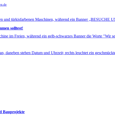
en.de
en solltest!
nd Bauprojekte