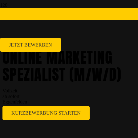
JETZT BEWERBEN
ONLINE MARKETING
SPEZIALIST (M/W/D)
Vollzeit
ab sofort
Eggenfelden
Ansprechpartner:
Lisa Brimm
KURZBEWERBUNG STARTEN